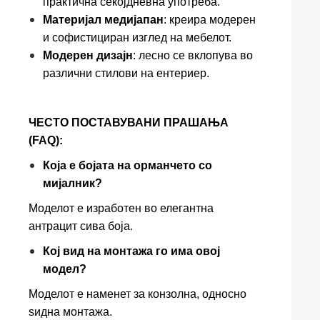
практична секојдневна употреба.
Материјал медијапан
: креира модерен
и софистициран изглед на мебелот.
Модерен дизајн
: лесно се вклопува во
различни стилови на ентериер.
ЧЕСТО ПОСТАВУВАНИ ПРАШАЊА
(FAQ):
Која е бојата на орманчето со
мијалник?
Моделот е изработен во елегантна
антрацит сива боја.
Кој вид на монтажа го има овој
модел?
Моделот е наменет за конзолна, односно
ѕидна монтажа.