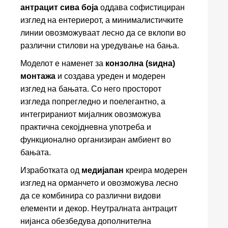
антрацит сива боја
оддава софистициран
изглед на ентериерот, а минималистичките
линии овозможуваат лесно да се вклопи во
различни стилови на уредување на бања.
Моделот е наменет за
конзолна (ѕидна)
монтажа
и создава уреден и модерен
изглед на бањата. Со него просторот
изгледа попрегледно и поелегантно, а
интегрираниот мијалник овозможува
практична секојдневна употреба и
функционално организиран амбиент во
бањата.
Изработката од
медијапан
креира модерен
изглед на орманчето и овозможува лесно
да се комбинира со различни видови
елементи и декор. Неутралната антрацит
нијанса обезбедува дополнителна