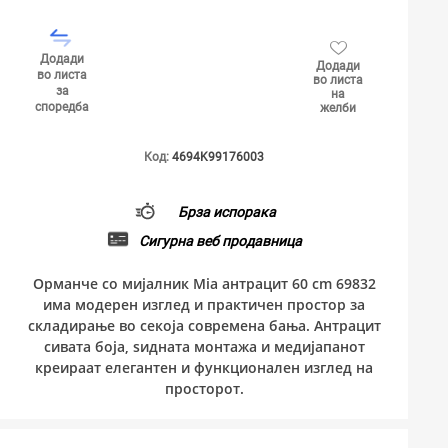
Додади
Додади
во листа
во листа
за
на
споредба
желби
Код:
4694K99176003
Брза испорака
Сигурна веб продавница
Орманче со мијалник Mia антрацит 60 cm 69832
има модерен изглед и практичен простор за
складирање во секоја современа бања. Антрацит
сивата боја, ѕидната монтажа и медијапанот
креираат елегантен и функционален изглед на
просторот.