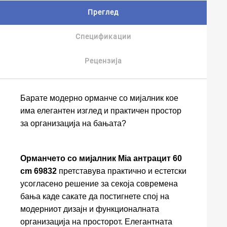
Преглед
Спецификации
Рецензија
Барате модерно орманче со мијалник кое
има елегантен изглед и практичен простор
за организација на бањата?
Орманчето со мијалник Mia антрацит 60
cm 69832
претставува практично и естетски
усогласено решение за секоја современа
бања каде сакате да постигнете спој на
модерниот дизајн и функционалната
организација на просторот. Елегантната