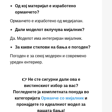
Од кој материјал е изработено
орманчето?
Орманчето е изработено од медијапан.
Дали моделот вклучува мијалник?
Да. Моделот има интегриран мијалник.
За какви стилови на бања е погоден?
Погоден е за секој модерен и современо
уреден ентериер.
👉 Не сте сигурни дали ова е
вистинскиот избор за вас?
Погледнете ја комплетната понуда во
категоријата
Орманче со мијалник
и
пронајдете го идеалниот модел за
вашата бања!