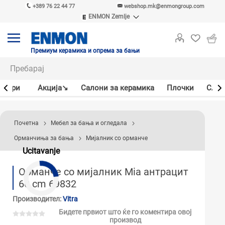
+389 76 22 44 77
webshop.mk@enmongroup.com
ENMON Zemlje
ENMON SRB
ENMON BIH
ENMON HR
Премиум керамика и опрема за бањи
ENMON MKD
јлери
Акцијa↘
Салони за керамика
Плочки
Слав
Почетна
Мебел за бања и огледала
Орманчиња за бања
Мијалник со орманче
Ucitavanje
Орманче со мијалник Mia антрацит
60 cm 69832
Производител:
Vitra
Бидете првиот што ќе го коментира овој
производ