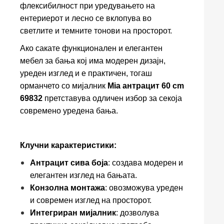
флексибилност при уредувањето на
ентериерот и лесно се вклопува во
светлите и темните тонови на просторот.
Ако сакате функционален и елегантен
мебел за бања кој има модерен дизајн,
уреден изглед и е практичен, тогаш
орманчето со мијалник
Mia антрацит 60 cm
69832
претставува одличен избор за секоја
современо уредена бања.
Клучни карактеристики:
Антрацит сива боја
: создава модерен и
елегантен изглед на бањата.
Конзолна монтажа
: овозможува уреден
и современ изглед на просторот.
Интегриран мијалник
: дозволува