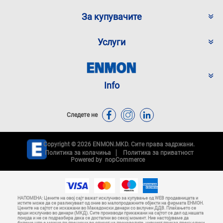
За купувачите
Услуги
Info
Следете не
Copyright © 2026 ENMON.MKD. Сите права задржани.
Политика за колачиња
Политика за приватност
Powered by
nopCommerce
НАПОМЕНА: Цените на овој сајт важат исклучиво за купување од WEB продавницата и
истите може да се разликуваат од оние во малопродажните објекти на фирмата ЕНМОН.
Цените на сајтот се искажани во Македонски денари со вклучен ДДВ. Плаќањето се
врши исклучиво во денари (МКД). Сите производи прикажани на сајтот се дел од нашата
понуда и не се подразбира дека се достапни во секој момент. Ние настојуваме да
бидеме што е можно по прецизни во описот на производите, нивниот приказ преку слики