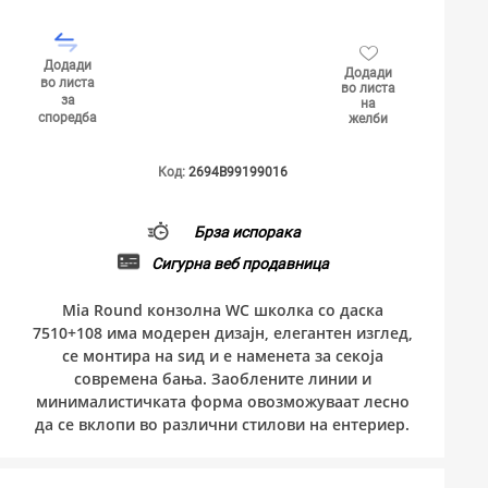
Додади
Додади
во листа
во листа
за
на
споредба
желби
Код:
2694B99199016
Брза испорака
Сигурна веб продавница
Mia Round конзолна WC школка со даска
7510+108 има модерен дизајн, елегантен изглед,
се монтира на ѕид и е наменета за секоја
современа бања. Заоблените линии и
минималистичката форма овозможуваат лесно
да се вклопи во различни стилови на ентериер.