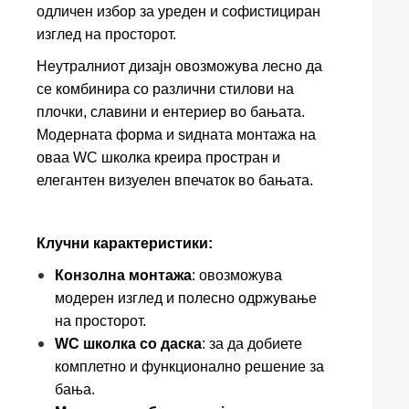
одличен избор за уреден и софистициран
изглед на просторот.
Неутралниот дизајн овозможува лесно да
се комбинира со различни стилови на
плочки, славини и ентериер во бањата.
Модерната форма и ѕидната монтажа на
оваа WC школка креира простран и
елегантен визуелен впечаток во бањата.
Клучни карактеристики:
Конзолна монтажа
: овозможува
модерен изглед и полесно одржување
на просторот.
WC школка со даска
: за да добиете
комплетно и функционално решение за
бања.