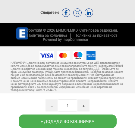
Следете не
Copyright © 2026 ENMON.MKD. Сите права задржани.
Политика за колачиња
Политика за приватност
Powered by
nopCommerce
НАПОМЕНА: Цените на овој сајт важат исклучиво за купување од WEB продавницата и
истите може да се разликуваат од оние во малопродажните објекти на фирмата ЕНМОН.
Цените на сајтот се искажани во Македонски денари со вклучен ДДВ. Плаќањето се
врши исклучиво во денари (МКД). Сите производи прикажани на сајтот се дел од нашата
понуда и не се подразбира дека се достапни во секој момент. Ние настојуваме да
бидеме што е можно по прецизни во описот на производите, нивниот приказ преку слики
и самите цени, но не можеме да гарантираме дека описите на производите, нивните
цени, фотографиите или било која друга содржина е без грешки. За расположливоста на
производите, како и за дополнителни информации можете да ни се обратите на
телефонскиот број: +389 76 22 44 77.
h
i