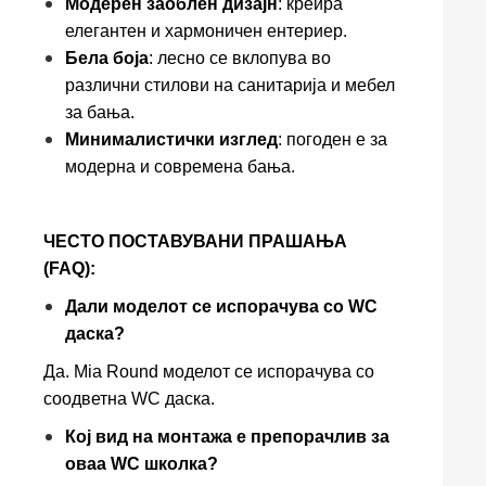
Модерен заоблен дизајн
: креира
елегантен и хармоничен ентериер.
Бела боја
: лесно се вклопува во
различни стилови на санитарија и мебел
за бања.
Минималистички изглед
: погоден е за
модерна и современа бања.
ЧЕСТО ПОСТАВУВАНИ ПРАШАЊА
(FAQ):
Дали моделот се испорачува со WC
даска?
Да. Mia Round моделот се испорачува со
соодветна WC даска.
Кој вид на монтажа е препорачлив за
оваа WC школка?