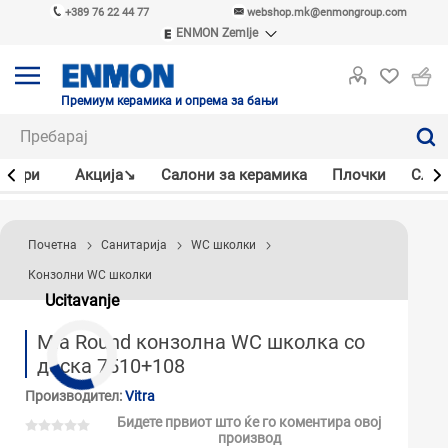
+389 76 22 44 77
webshop.mk@enmongroup.com
ENMON Zemlje
ENMON SRB
ENMON BIH
ENMON HR
Премиум керамика и опрема за бањи
ENMON MKD
јлери
Акцијa↘
Салони за керамика
Плочки
Слав
Почетна
Санитарија
WC школки
Конзолни WC школки
Ucitavanje
Mia Round конзолна WC школка со
даска 7510+108
Производител:
Vitra
Бидете првиот што ќе го коментира овој
производ