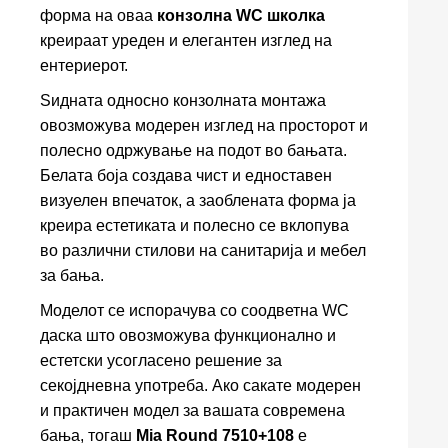
форма на оваа
конзолна WC школка
креираат уреден и елегантен изглед на
ентериерот.
Ѕидната односно конзолната монтажа
овозможува модерен изглед на просторот и
полесно одржување на подот во бањата.
Белата боја создава чист и едноставен
визуелен впечаток, а заоблената форма ја
креира естетиката и полесно се вклопува
во различни стилови на санитарија и мебел
за бања.
Моделот се испорачува со соодветна WC
даска што овозможува функционално и
естетски усогласено решение за
секојдневна употреба. Ако сакате модерен
и практичен модел за вашата современа
бања, тогаш
Mia Round 7510+108
е