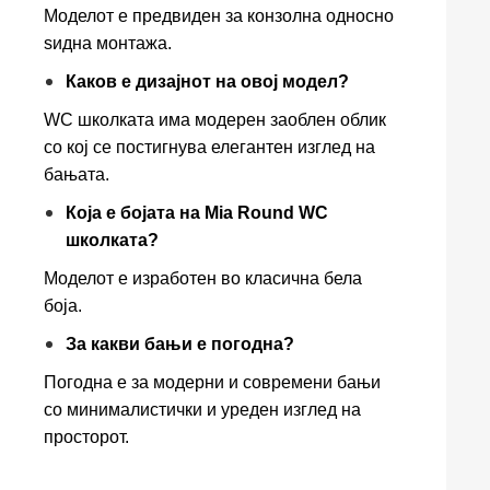
Моделот е предвиден за конзолна односно
ѕидна монтажа.
Каков е дизајнот на овој модел?
WC школката има модерен заоблен облик
со кој се постигнува елегантен изглед на
бањата.
Која е бојата на Mia Round WC
школката?
Моделот е изработен во класична бела
боја.
За какви бањи е погодна?
Погодна е за модерни и современи бањи
со минималистички и уреден изглед на
просторот.