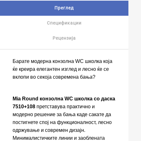
Преглед
Спецификации
Рецензија
Барате модерна конзолна WC школка која
ќе креира елегантен изглед и лесно ќе се
вклопи во секоја современа бања?
Mia Round конзолна WC школка со даска
7510+108
претставува практично и
модерно решение за бања каде сакате да
постигнете спој на функционалност, лесно
одржување и современ дизајн.
Минималистичките линии и заоблената