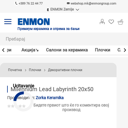
+389 76 22 44 77
webshop.mk@enmongroup.com
ENMON Zemlje
ENMON SRB
ENMON BIH
ENMON HR
Премиум керамика и опрема за бањи
ENMON MKD
јлери
Акцијa↘
Салони за керамика
Плочки
Слав
Почетна
Плочки
Декоративни плочки
Ucitavanje
Milennium Lead Labyrinth 20x50
Производител:
Zorka Keramika
Бидете првиот што ќе го коментира овој
производ