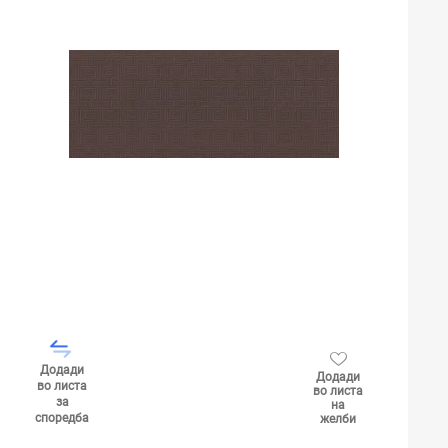
Додади
Додади
во листа
во листа
за
на
споредба
желби