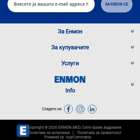
За Енмон
За купувачите
Услуги
Info
Следете не
Copyright © 2026 ENMON.MKD. Сите права задржани.
Политика за колачиња
Политика за приватност
Powered by
nopCommerce