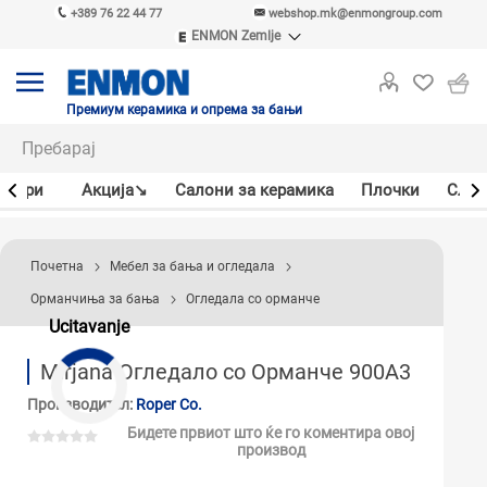
+389 76 22 44 77
webshop.mk@enmongroup.com
ENMON Zemlje
ENMON SRB
ENMON BIH
ENMON HR
Премиум керамика и опрема за бањи
ENMON MKD
јлери
Акцијa↘
Салони за керамика
Плочки
Слав
Почетна
Мебел за бања и огледала
Орманчиња за бања
Огледала со орманче
Ucitavanje
Mirjana Огледало со Орманче 900A3
Производител:
Roper Co.
Бидете првиот што ќе го коментира овој
производ