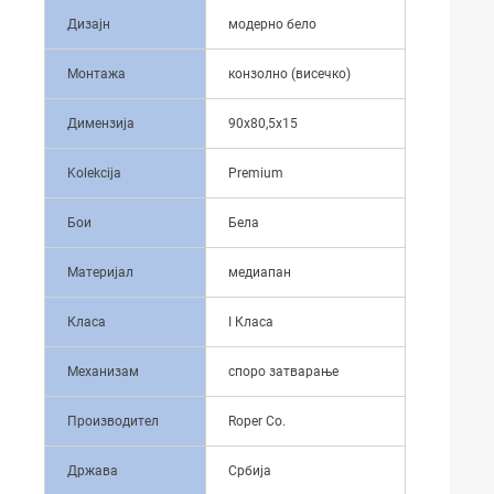
Дизајн
модерно бело
Монтажа
конзолно (висечко)
Димензија
90x80,5x15
Kolekcija
Premium
Бои
Бела
Материјал
медиапан
Класа
I Класа
Механизам
споро затварање
Производител
Roper Co.
Држава
Србија