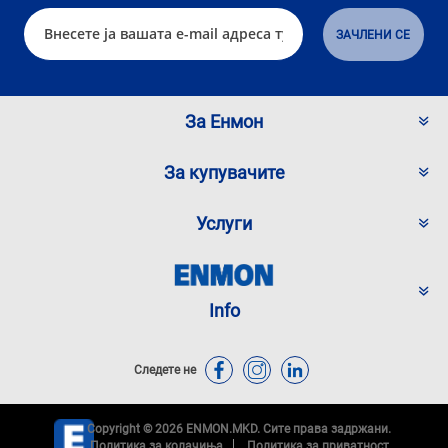
За Енмон
За купувачите
Услуги
Info
Следете не
Copyright © 2026 ENMON.MKD. Сите права задржани.
Политика за колачиња
Политика за приватност