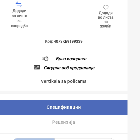
Додади
Додади
во листа
во листа
за
на
споредба
желби
Код:
4073KB9199339
Брза испорака
Сигурна веб продавница
Vertikala sa policama
Спецификации
Рецензија