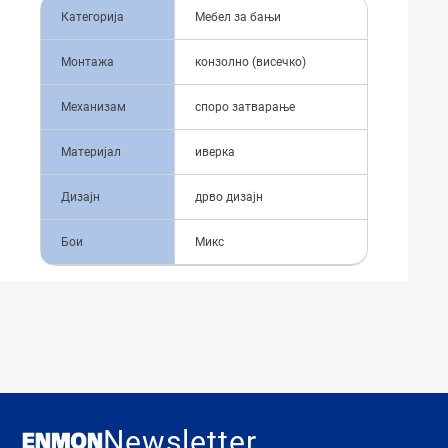
Категорија
Мебел за бањи
Монтажа
конзолно (висечко)
Механизам
споро затварање
Материјал
иверка
Дизајн
дрво дизајн
Бои
Микс
Newsletter