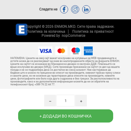
Следете не
Copyright © 2026 ENMON.MKD. Сите права задржани.
Политика за колачиња
Политика за приватност
Powered by
nopCommerce
НАПОМЕНА: Цените на овој сајт важат исклучиво за купување од WEB продавницата и
истите може да се разликуваат од оние во малопродажните објекти на фирмата ЕНМОН.
Цените на сајтот се искажани во Македонски денари со вклучен ДДВ. Плаќањето се
врши исклучиво во денари (МКД). Сите производи прикажани на сајтот се дел од нашата
понуда и не се подразбира дека се достапни во секој момент. Ние настојуваме да
бидеме што е можно по прецизни во описот на производите, нивниот приказ преку слики
и самите цени, но не можеме да гарантираме дека описите на производите, нивните
цени, фотографиите или било која друга содржина е без грешки. За расположливоста на
производите, како и за дополнителни информации можете да ни се обратите на
телефонскиот број: +389 76 22 44 77.
h
i