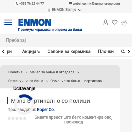
+389 76 22 44 77
webshop.mk@enmongroup.com
ENMON Zemlje
ENMON SRB
ENMON BIH
ENMON HR
Премиум керамика и опрема за бањи
ENMON MKD
јлери
Акцијa↘
Салони за керамика
Плочки
Слав
Почетна
Мебел за бања и огледала
Орманчиња за бања
Орманче за бања – вертикала
Ucitavanje
Mona Вертикално со полици
Производител:
Roper Co.
Бидете првиот што ќе го коментира овој
производ