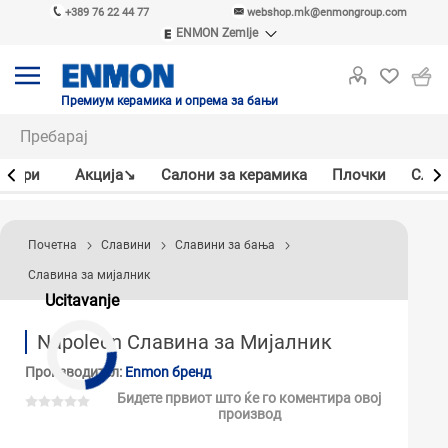
+389 76 22 44 77
webshop.mk@enmongroup.com
ENMON Zemlje
ENMON SRB
ENMON BIH
ENMON HR
Премиум керамика и опрема за бањи
ENMON MKD
јлери
Акцијa↘
Салони за керамика
Плочки
Слав
Почетна
Славини
Славини за бања
Славина за мијалник
Ucitavanje
Napoleon Славина за Mијалник
Производител:
Enmon бренд
Бидете првиот што ќе го коментира овој
производ