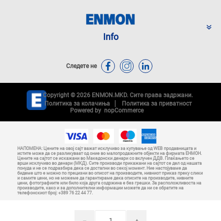
Info
Следете не
Copyright © 2026 ENMON.MKD. Сите права задржани.
Политика за колачиња
Политика за приватност
Powered by
nopCommerce
НАПОМЕНА: Цените на овој сајт важат исклучиво за купување од WEB продавницата и
истите може да се разликуваат од оние во малопродажните објекти на фирмата ЕНМОН.
Цените на сајтот се искажани во Македонски денари со вклучен ДДВ. Плаќањето се
врши исклучиво во денари (МКД). Сите производи прикажани на сајтот се дел од нашата
понуда и не се подразбира дека се достапни во секој момент. Ние настојуваме да
бидеме што е можно по прецизни во описот на производите, нивниот приказ преку слики
и самите цени, но не можеме да гарантираме дека описите на производите, нивните
цени, фотографиите или било која друга содржина е без грешки. За расположливоста на
производите, како и за дополнителни информации можете да ни се обратите на
телефонскиот број: +389 76 22 44 77.