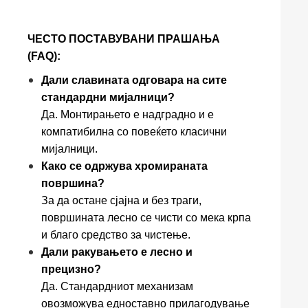
ЧЕСТО ПОСТАВУВАНИ ПРАШАЊА
(FAQ):
Дали славината одговара на сите
стандардни мијалници?
Да. Монтирањето е надградно и е
компатибилна со повеќето класични
мијалници.
Како се одржува хромираната
површина?
За да остане сјајна и без траги,
површината лесно се чисти со мека крпа
и благо средство за чистење.
Дали ракувањето е лесно и
прецизно?
Да. Стандардниот механизам
овозможува едноставно прилагодување