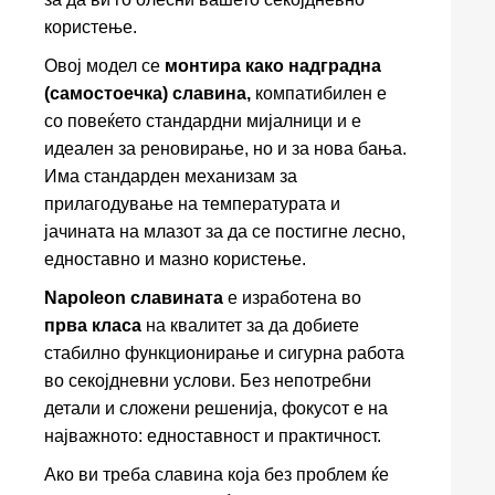
користење.
Овој модел се
монтира како надградна
(самостоечка) славина,
компатибилен е
со повеќето стандардни мијалници и е
идеален за реновирање, но и за нова бања.
Има стандарден механизам за
прилагодување на температурата и
јачината на млазот за да се постигне лесно,
едноставно и мазно користење.
Napoleon славината
е изработена во
прва класа
на квалитет за да добиете
стабилно функционирање и сигурна работа
во секојдневни услови. Без непотребни
детали и сложени решенија, фокусот е на
најважното: едноставност и практичност.
Ако ви треба славина која без проблем ќе