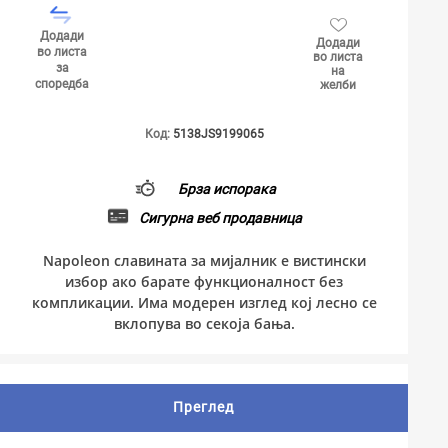
Додади
Додади
во листа
во листа
за
на
споредба
желби
Код:
5138JS9199065
Брза испорака
Сигурна веб продавница
Napoleon славината за мијалник е вистински
избор ако барате функционалност без
компликации. Има модерен изглед кој лесно се
вклопува во секоја бања.
Преглед