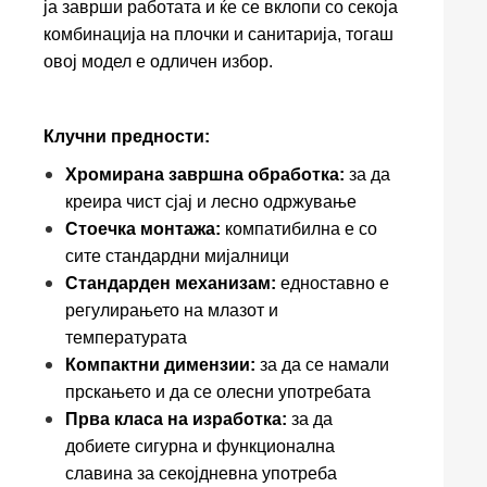
ја заврши работата и ќе се вклопи со секоја
комбинација на плочки и санитарија, тогаш
овој модел е одличен избор.
Клучни предности:
Хромирана завршна обработка:
за да
креира чист сјај и лесно одржување
Стоечка монтажа:
компатибилна е со
сите стандардни мијалници
Стандарден механизам:
едноставно е
регулирањето на млазот и
температурата
Компактни димензии:
за да се намали
прскањето и да се олесни употребата
Прва класа на изработка:
за да
добиете сигурна и функционална
славина за секојдневна употреба