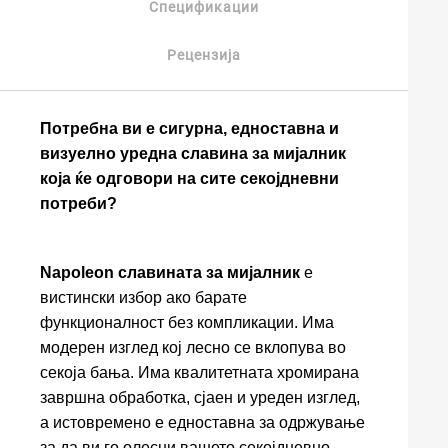
Спецификации
Рецензија
Потребна ви е сигурна, едноставна и
визуелно уредна славина за мијалник
која ќе одговори на сите секојдневни
потреби?
Napoleon славината за мијалник
е
вистински избор ако барате
функционалност без компликации. Има
модерен изглед кој лесно се вклопува во
секоја бања. Има квалитетната хромирана
завршна обработка, сјаен и уреден изглед,
а истовремено е едноставна за одржување
за да ви го олесни вашето секојдневно