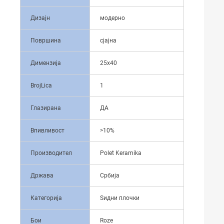
Дизајн
модерно
Површина
сјајна
Димензија
25x40
BrojLica
1
Глазирана
ДА
Впивливост
>10%
Производител
Polet Keramika
Држава
Србија
Категорија
Ѕидни плочки
Бои
Roze