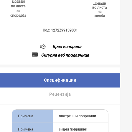
Додади
Додади
во листа
во листа
за
на
споредба
желби
Код:
1272Z99139031
Брза испорака
Сигурна веб продавница
Спецификации
Рецензија
Примена
внатрешни површини
Примена
ѕидни површини