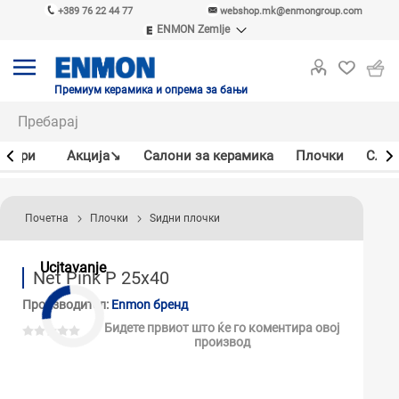
+389 76 22 44 77
webshop.mk@enmongroup.com
ENMON Zemlje
ENMON SRB
ENMON BIH
ENMON HR
Премиум керамика и опрема за бањи
ENMON MKD
јлери
Акцијa↘
Салони за керамика
Плочки
Слав
Почетна
Плочки
Ѕидни плочки
Ucitavanje
Net Pink P 25x40
Производител:
Enmon бренд
Бидете првиот што ќе го коментира овој
производ