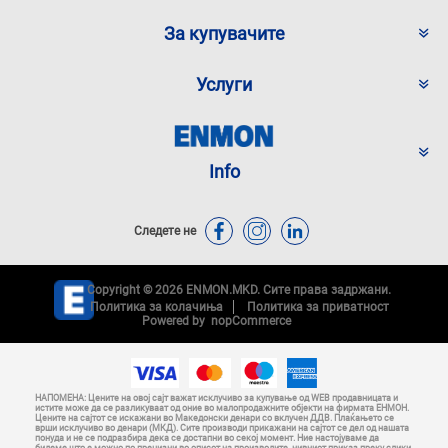
За купувачите
Услуги
Info
Следете не
Copyright © 2026 ENMON.MKD. Сите права задржани.
Политика за колачиња
Политика за приватност
Powered by
nopCommerce
НАПОМЕНА: Цените на овој сајт важат исклучиво за купување од WEB продавницата и
истите може да се разликуваат од оние во малопродажните објекти на фирмата ЕНМОН.
Цените на сајтот се искажани во Македонски денари со вклучен ДДВ. Плаќањето се
врши исклучиво во денари (МКД). Сите производи прикажани на сајтот се дел од нашата
понуда и не се подразбира дека се достапни во секој момент. Ние настојуваме да
бидеме што е можно по прецизни во описот на производите, нивниот приказ преку слики