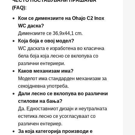
ЧЕСТО ПОСТАВУВАНИ ПРАШАЊА
(FAQ):
Кои се димензиите на Ohajo C2 Inox
WC даска?
Димензиите се 36,9x44,1 cm.
Која боја е овој модел?
WC даската е изработена во класична
бела боја која лесно се вклопува со
различни ентериери.
Каков механизам има?
Моделот има стандарден механизам за
секојдневна употреба.
Дали лесно се вклопува во различни
стилови на бања?
Да. Едноставниот дизајн и неутралната
естетика лесно се усогласуваат со
различен ентериер.
За која категорија производи е