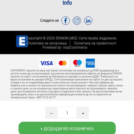
Info
Следете не
Copyright © 2026 ENMON.MKD. Сите права задржани.
Политика за колачиња
Политика за приватност
Powered by
nopCommerce
НАПОМЕНА: Цените на овој сајт важат исклучиво за купување од WEB продавницата и
истите може да се разликуваат од оние во малопродажните објекти на фирмата ЕНМОН.
Цените на сајтот се искажани во Македонски денари со вклучен ДДВ. Плаќањето се
врши исклучиво во денари (МКД). Сите производи прикажани на сајтот се дел од нашата
понуда и не се подразбира дека се достапни во секој момент. Ние настојуваме да
бидеме што е можно по прецизни во описот на производите, нивниот приказ преку слики
и самите цени, но не можеме да гарантираме дека описите на производите, нивните
цени, фотографиите или било која друга содржина е без грешки. За расположливоста на
производите, како и за дополнителни информации можете да ни се обратите на
телефонскиот број: +389 76 22 44 77.
h
i