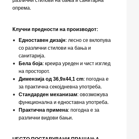
различни стилови на бања и санитарна
опрема.
Клучни предности на производот:
Едноставен дизајн
: лесно се вклопува
со различни стилови на бања и
санитарија.
Бела боја
: креира уреден и чист изглед
на просторот.
Димензија од 36,9x44,1 cm
: погодна е
за практична секојдневна употреба.
Стандарден механизам
: овозможува
функционална и едноставна употреба.
Практична примена
: погодна е за
различни видови бањи.