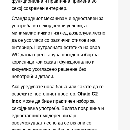
функционална и практична примена во
секој современ ентериер.
Стандардниот механизам е едноставен за
употреба во секојдневни услови, а
минималистичкиот изглед дозволува лесно
да се усогласи со различни стилови на
ентериер. Неутралната естетика на оваа
WC даска претставува погоден избор за
корисници кои сакаат функционално и
визуелно усогласено решение без
непотребни детали.
Ако уредувате нова бања или сакате да го
освежите постојниот простор,
Ohajo C2
Inox
може да биде практичен избор за
секојдневна употреба. Белата површина и
едноставниот модерен дизајн
овозможуваат лесно да се вклопи со