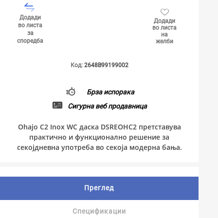
Додади
Додади
во листа
во листа
за
на
споредба
желби
Код:
2648B99199002
Брза испорака
Сигурна веб продавница
Ohajo C2 Inox WC даска DSREOHC2 претставува
практично и функционално решение за
секојдневна употреба во секоја модерна бања.
Преглед
Спецификации