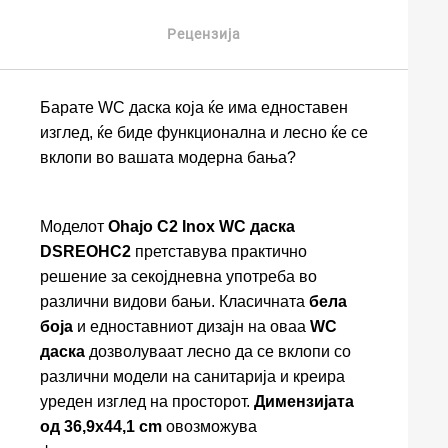
Рецензија
Барате WC даска која ќе има едноставен
изглед, ќе биде функционална и лесно ќе се
вклопи во вашата модерна бања?
Моделот
Ohajo C2 Inox WC даска
DSREOHC2
претставува практично
решение за секојдневна употреба во
различни видови бањи. Класичната
бела
боја
и едноставниот дизајн на оваа
WC
даска
дозволуваат лесно да се вклопи со
различни модели на санитарија и креира
уреден изглед на просторот.
Димензијата
од 36,9x44,1 cm
овозможува