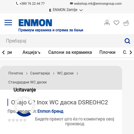
+389 76 22 44 77
webshop.mk@enmongroup.com
ENMON Zemlje
ENMON SRB
ENMON BIH
ENMON HR
Премиум керамика и опрема за бањи
ENMON MKD
јлери
Акцијa↘
Салони за керамика
Плочки
Слав
Почетна
Санитарија
WC даски
Стандардни WC даски
Ucitavanje
Ohajo C2 Inox WC даска DSREOHC2
Производител:
Enmon бренд
Бидете првиот што ќе го коментира овој
производ