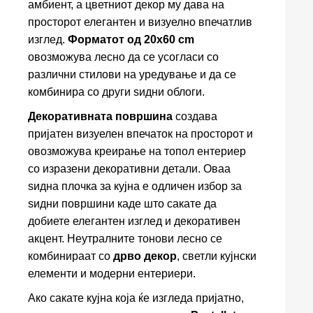
амбиент, а цветниот декор му дава на
просторот елегантен и визуелно впечатлив
изглед.
Форматот од 20x60 cm
овозможува лесно да се усогласи со
различни стилови на уредување и да се
комбинира со други ѕидни облоги.
Декоративната површина
создава
пријатен визуелен впечаток на просторот и
овозможува креирање на топол ентериер
со изразени декоративни детали. Оваа
ѕидна плочка за кујна е одличен избор за
ѕидни површини каде што сакате да
добиете елегантен изглед и декоративен
акцент. Неутралните тонови лесно се
комбинираат со
дрво декор
, светли кујнски
елементи и модерни ентериери.
Ако сакате кујна која ќе изгледа пријатно,