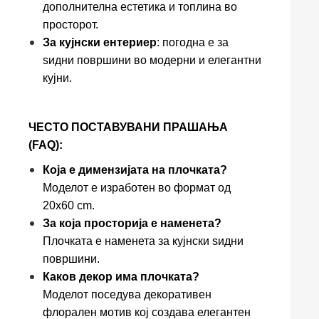
дополнителна естетика и топлина во
просторот.
За кујнски ентериер
: погодна е за
ѕидни површини во модерни и елегантни
кујни.
ЧЕСТО ПОСТАВУВАНИ ПРАШАЊА
(FAQ):
Која е димензијата на плочката?
Моделот е изработен во формат од
20x60 cm.
За која просторија е наменета?
Плочката е наменета за кујнски ѕидни
површини.
Каков декор има плочката?
Моделот поседува декоративен
флорален мотив кој создава елегантен