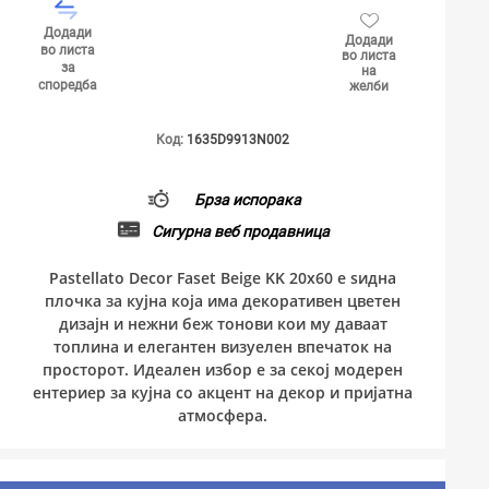
Додади
Додади
во листа
во листа
за
на
споредба
желби
Код:
1635D9913N002
Брза испорака
Сигурна веб продавница
Pastellato Decor Faset Beige KK 20x60 е ѕидна
плочка за кујна која има декоративен цветен
дизајн и нежни беж тонови кои му даваат
топлина и елегантен визуелен впечаток на
просторот. Идеален избор е за секој модерен
ентериер за кујна со акцент на декор и пријатна
атмосфера.