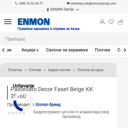
+389 76 22 44 77
webshop.mk@enmongroup.com
ENMON Zemlje
ENMON SRB
ENMON BIH
ENMON HR
Премиум керамика и опрема за бањи
ENMON MKD
јлери
Акцијa↘
Салони за керамика
Плочки
Слав
Почетна
Плочки
Ѕидни плочки
Плочки за кујна
Ucitavanje
Pastellato Decor Faset Beige KK
20x60
Производител:
Enmon бренд
Бидете првиот што ќе го коментира овој
производ