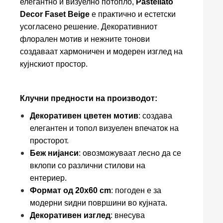
елегантно и визуелно потопло,
Pastellato
Decor Faset Beige
е практично и естетски
усогласено решение. Декоративниот
флорален мотив и нежните тонови
создаваат хармоничен и модерен изглед на
кујнскиот простор.
К
лучни предности на производот:
Декоративен цветен мотив
: создава
елегантен и топол визуелен впечаток на
просторот.
Беж нијанси
: овозможуваат лесно да се
вклопи со различни стилови на
ентериер.
Формат од 20x60 cm
: погоден е за
модерни ѕидни површини во кујната.
Декоративен изглед
: внесува