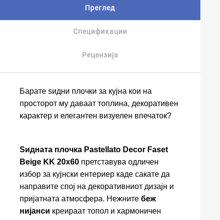
Преглед
Спецификации
Рецензија
Барате ѕидни плочки за кујна кои на
просторот му даваат топлина, декоративен
карактер и елегантен визуелен впечаток?
Ѕидната плочка Pastellato Decor Faset
Beige KK 20x60
претставува одличен
избор за кујнски ентериер каде сакате да
направите спој на декоративниот дизајн и
пријатната атмосфера. Нежните
беж
нијанси
креираат топол и хармоничен