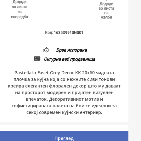
Додади
Додади
во листа
во листа
за
на
споредба
желби
Код:
1635D9913N001
Брза испорака
Сигурна веб продавница
Pastellato Faset Grey Decor KK 20x60 ѕидната
плочка за кујна која со нежните сиви тонови
креира елегантен флорален декор што му даваат
на просторот модерен и пријатен визуелен
впечаток. Декоративниот мотив и
софистицираната палета на бои се идеални за
секој современ кујнски ентериер.
Преглед