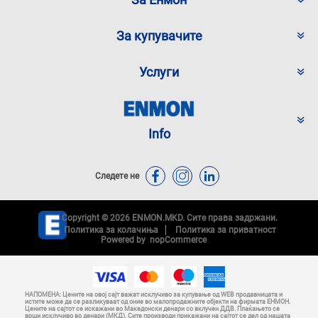
За купувачите
Услуги
Info
Следете не
Copyright © 2026 ENMON.MKD. Сите права задржани.
Политика за колачиња
Политика за приватност
Powered by
nopCommerce
НАПОМЕНА: Цените на овој сајт важат исклучиво за купување од WEB продавницата и
истите може да се разликуваат од оние во малопродажните објекти на фирмата ЕНМОН.
Цените на сајтот се искажани во Македонски денари со вклучен ДДВ. Плаќањето се
врши исклучиво во денари (МКД). Сите производи прикажани на сајтот се дел од нашата