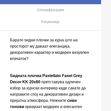
Спецификации
Рецензија
Барате ѕидни плочки за кујна што на
просторот му даваат елеганција,
декоративен карактер и модерен визуелен
впечаток?
Ѕидната плочка Pastellato Faset Grey
Decor KK 20x60
претставува одличен
избор за кујнски ентериер каде сакате да
направите спој на декоративен дизајн и
пријатна атмосфера. Нежните
сиви
тонови
креираат модерен и елегантен