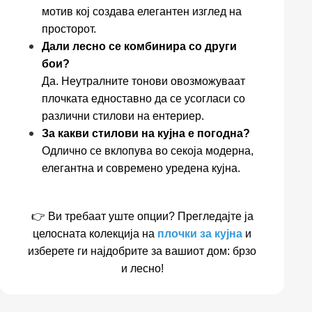
мотив кој создава елегантен изглед на
просторот.
Дали лесно се комбинира со други
бои?
Да. Неутралните тонови овозможуваат
плочката едноставно да се усогласи со
различни стилови на ентериер.
За какви стилови на кујна е погодна?
Одлично се вклопува во секоја модерна,
елегантна и современо уредена кујна.
👉 Ви требаат уште опции? Прегледајте ја
целосната колекција на
плочки за кујна
и
изберете ги најдобрите за вашиот дом: брзо
и лесно!