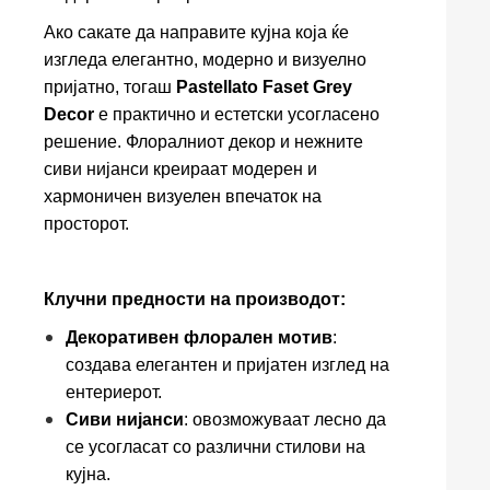
Ако сакате да направите кујна која ќе
изгледа елегантно, модерно и визуелно
пријатно, тогаш
Pastellato Faset Grey
Decor
е практично и естетски усогласено
решение. Флоралниот декор и нежните
сиви нијанси креираат модерен и
хармоничен визуелен впечаток на
просторот.
Клучни предности на производот:
Декоративен флорален мотив
:
создава елегантен и пријатен изглед на
ентериерот.
Сиви нијанси
: овозможуваат лесно да
се усогласат со различни стилови на
кујна.