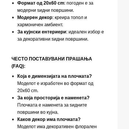
Формат од 20x60 cm
: погоден е за
модерни ѕидни површини.
Модерен декор
: креира топол и
хармоничен амбиент.
За кујнски ентериери
: идеален избор е
за декоративни ѕидни површини.
ЧЕСТО ПОСТАВУВАНИ ПРАШАЊА
(FAQ):
Која е димензијата на плочката?
Моделот е изработен во формат од
20x60 cm.
За која просторија е наменета?
Плочката е наменета за ѕидните
површини во кујна.
Каков декор има плочката?
Моделот има декоративен флорален