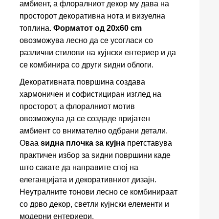
амбиент, а флоралниот декор му дава на
просторот декоративна нота и визуелна
топлина.
Форматот од 20x60 cm
овозможува лесно да се усогласи со
различни стилови на кујнски ентериер и да
се комбинира со други ѕидни облоги.
Декоративната површина создава
хармоничен и софистициран изглед на
просторот, а флоралниот мотив
овозможува да се создаде пријатен
амбиент со внимателно одбрани детали.
Оваа
ѕидна плочка за кујна
претставува
практичен избор за ѕидни површини каде
што сакате да направите спој на
елеганцијата и декоративниот дизајн.
Неутралните тонови лесно се комбинираат
со дрво декор, светли кујнски елементи и
модерни ентериери.