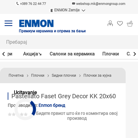
+389 76 22 44 77
webshop.mk@enmongroup.com
ENMON Zemlje
ENMON SRB
ENMON BIH
ENMON HR
Премиум керамика и опрема за бањи
ENMON MKD
јлери
Акцијa↘
Салони за керамика
Плочки
Слав
Почетна
Плочки
Ѕидни плочки
Плочки за кујна
Ucitavanje
Pastellato Faset Grey Decor KK 20x60
Производител:
Enmon бренд
Бидете првиот што ќе го коментира овој
производ