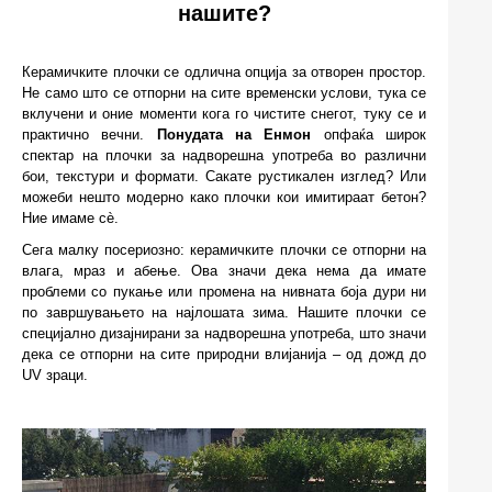
нашите?
Керамичките плочки се одлична опција за отворен простор.
Не само што се отпорни на сите временски услови, тука се
вклучени и оние моменти кога го чистите снегот, туку се и
практично вечни.
Понудата на Енмон
опфаќа широк
спектар на плочки за надворешна употреба во различни
бои, текстури и формати. Сакате рустикален изглед? Или
можеби нешто модерно како плочки кои имитираат бетон?
Ние имаме сè.
Сега малку посериозно: керамичките плочки се отпорни на
влага, мраз и абење. Ова значи дека нема да имате
проблеми со пукање или промена на нивната боја дури ни
по завршувањето на најлошата зима. Нашите плочки се
специјално дизајнирани за надворешна употреба, што значи
дека се отпорни на сите природни влијанија – од дожд до
UV зраци.