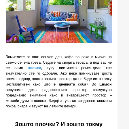
Замислете го ова: сончев ден, кафе во рака и мирис на
свежо сечена трева. Седите на својата тераса, а под вас не
се само
плочки
,
туку вистинско ремек-дело кое
внимателно сте го одбрале. Ако веќе поминувате доста
време надвор, зошто вашиот простор да не биде исто толку
инспиративен како што е дневната соба? Во
Енмон
веруваме дека надворешниот простор заслужува
подеднакво внимание како и внатрешниот простор –
можеби дури и повеќе, бидејќи тука се создаваат спомени
покрај скара и звукот на летните вечери.
Зошто плочки? И зошто токму