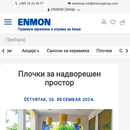
+389 76 22 44 77
webshop.mk@enmongroup.com
ENMON Zemlje
ENMON SRB
ENMON BIH
ENMON HR
Премиум керамика и опрема за бањи
ENMON MKD
јлери
Акцијa↘
Салони за керамика
Плочки
Слав
Плочки за надворешен
простор
ČETVRTAK, 26. DECEMBAR 2024.