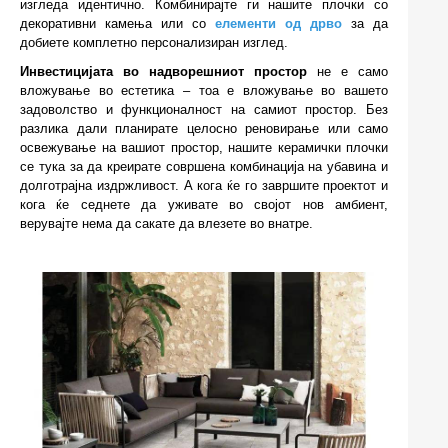
изгледа идентично. Комбинирајте ги нашите плочки со
декоративни камења или со
елементи од дрво
за да
добиете комплетно персонализиран изглед.
Инвестицијата во надворешниот простор
не е само
вложување во естетика – тоа е вложување во вашето
задоволство и функционалност на самиот простор. Без
разлика дали планирате целосно реновирање или само
освежување на вашиот простор, нашите керамички плочки
се тука за да креирате совршена комбинација на убавина и
долготрајна издржливост. А кога ќе го завршите проектот и
кога ќе седнете да уживате во својот нов амбиент,
верувајте нема да сакате да влезете во внатре.