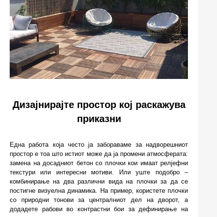
Дизајнирајте простор кој раскажува
приказни
Една работа која често ја забораваме за надворешниот
простор е тоа што истиот може да ја промени атмосферата:
замена на досадниот бетон со плочки кои имаат релјефни
текстури или интересни мотиви. Или уште подобро –
комбинирање на два различни вида на плочки за да се
постигне визуелна динамика. На пример, користете плочки
со природни тонови за централниот дел на дворот, а
додадете рабови во контрастни бои за дефинирање на