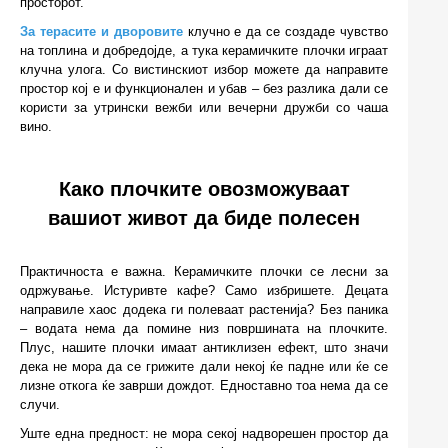
просторот.
За терасите и дворовите
клучно е да се создаде чувство
на топлина и добредојде, а тука керамичките плочки играат
клучна улога. Со вистинскиот избор можете да направите
простор кој е и функционален и убав – без разлика дали се
користи за утрински вежби или вечерни дружби со чаша
вино.
Како плочките овозможуваат
вашиот живот да биде полесен
Практичноста е важна. Керамичките плочки се лесни за
одржување. Истуривте кафе? Само избришете. Децата
направиле хаос додека ги полеваат растенија? Без паника
– водата нема да помине низ површината на плочките.
Плус, нашите плочки имаат антиклизен ефект, што значи
дека не мора да се грижите дали некој ќе падне или ќе се
лизне откога ќе заврши дождот. Едноставно тоа нема да се
случи.
Уште една предност: не мора секој надворешен простор да