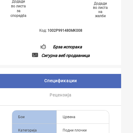
Додади
Додади
во листа
во листа
за
на
споредба
желби
Код:
1002P991480MK008
Брза испорака
Сигурна веб продавница
Спецификации
Рецензија
Бои
Црвена
Категорија
Подни плочки