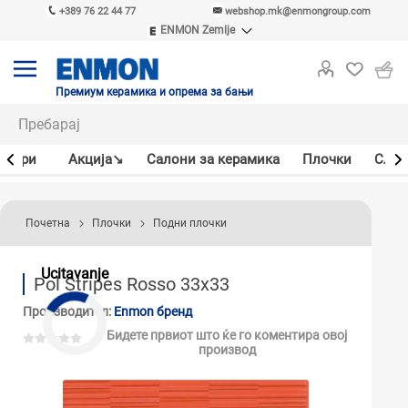
+389 76 22 44 77
webshop.mk@enmongroup.com
ENMON Zemlje
ENMON SRB
ENMON BIH
ENMON HR
Премиум керамика и опрема за бањи
ENMON MKD
јлери
Акцијa↘
Салони за керамика
Плочки
Слав
Почетна
Плочки
Подни плочки
Ucitavanje
Pol Stripes Rosso 33x33
Производител:
Enmon бренд
Бидете првиот што ќе го коментира овој
производ