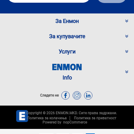
За Енмон
За купувачите
Услуги
Info
Следете не
Copyright © 2026 ENMON.MKD. Сите права задржани.
Политика за колачиња
Политика за приватност
Powered by
nopCommerce