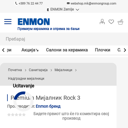
+389 76 22 44 77
webshop.mk@enmongroup.com
ENMON Zemlje
ENMON SRB
ENMON BIH
ENMON HR
Премиум керамика и опрема за бањи
ENMON MKD
јлери
Акцијa↘
Салони за керамика
Плочки
Слав
Почетна
Санитарија
Мијалници
Надградни мијалници
Ucitavanje
Premium Мијалник Rock 3
Производител:
Enmon бренд
Бидете првиот што ќе го коментира овој
производ