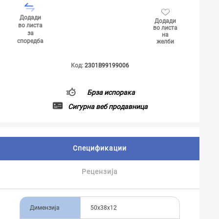
Додади
Додади
во листа
во листа
за
на
споредба
желби
Код:
2301B99199006
Брза испорака
Сигурна веб продавница
Спецификации
Рецензија
Димензија
50x38x12