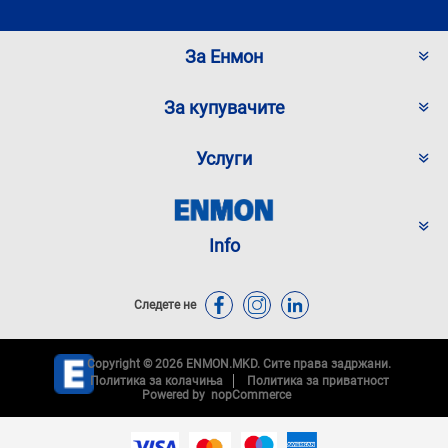
За Енмон
За купувачите
Услуги
Info
Следете не
Copyright © 2026 ENMON.MKD. Сите права задржани.
Политика за колачиња
Политика за приватност
Powered by
nopCommerce