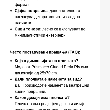
формат.
Сјајна површина
: дополнително го
нагласува декоративниот изглед на
плочката.
Сиви тонови
: лесно се вклопуваат во
минималистички ентериери.
Често поставувани прашања (FAQ):
Која е димензијата на плочката?
Моделот Prismacer Ciudad Perla Rlv има
димензија од 25x70 cm.
Дали плочката е наменета за ѕид?
Да. Производот е наменет за внатрешни
ѕидни површини.
Каков дизајн има плочката?
Плочката има релјефен дезен и дизајн
инспириран од имитација на цемент.