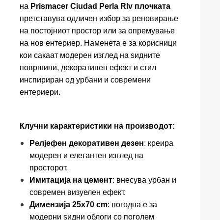
на
Prismacer Ciudad Perla Rlv плочката
претставува одличен избор за реновирање
на постојниот простор или за опремување
на нов ентериер. Наменета е за корисници
кои сакаат модерен изглед на ѕидните
површини, декоративен ефект и стил
инспириран од урбани и современи
ентериери.
Клучни карактеристики на производот:
Релјефен декоративен дезен
: креира
модерен и елегантен изглед на
просторот.
Имитација на цемент
: внесува урбан и
современ визуелен ефект.
Димензија 25x70 cm
: погодна е за
модерни ѕидни облоги со поголем