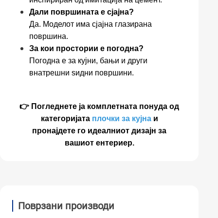
Дали површината е сјајна?
Да. Моделот има сјајна глазирана
површина.
За кои простории е погодна?
Погодна е за кујни, бањи и други
внатрешни ѕидни површини.
👉 Погледнете ја комплетната понуда од
категоријата
плочки за кујна
и
пронајдете го идеалниот дизајн за
вашиот ентериер.
Поврзани производи