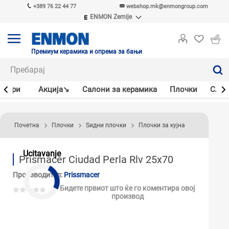
+389 76 22 44 77
webshop.mk@enmongroup.com
ENMON Zemlje
ENMON SRB
ENMON BIH
ENMON HR
Премиум керамика и опрема за бањи
ENMON MKD
јлери
Акцијa↘
Салони за керамика
Плочки
Слав
Почетна
Плочки
Ѕидни плочки
Плочки за кујна
Ucitavanje
Prismacer Ciudad Perla Rlv 25x70
Производител:
Prissmacer
Бидете првиот што ќе го коментира овој
производ