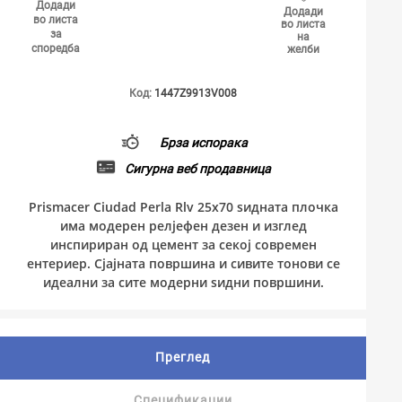
Додади
Додади
во листа
во листа
за
на
споредба
желби
Код:
1447Z9913V008
Брза испорака
Сигурна веб продавница
Prismacer Ciudad Perla Rlv 25x70 ѕидната плочка
има модерен релјефен дезен и изглед
инспириран од цемент за секој современ
ентериер. Сјајната површина и сивите тонови се
идеални за сите модерни ѕидни површини.
Преглед
Спецификации