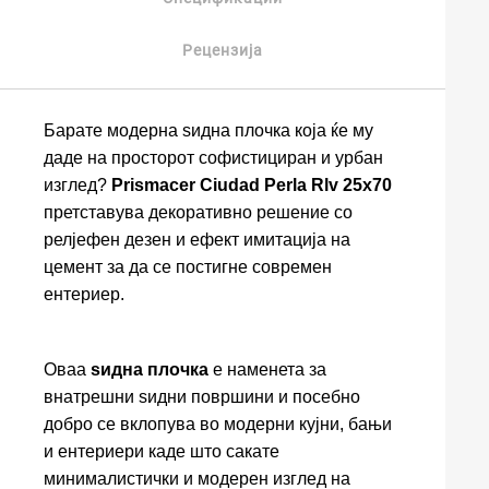
Рецензија
Барате модерна ѕидна плочка која ќе му
даде на просторот софистициран и урбан
изглед?
Prismacer Ciudad Perla Rlv 25x70
претставува декоративно решение со
релјефен дезен и ефект имитација на
цемент за да се постигне современ
ентериер.
Оваа
ѕидна плочка
е наменета за
внатрешни ѕидни површини и посебно
добро се вклопува во модерни кујни, бањи
и ентериери каде што сакате
минималистички и модерен изглед на