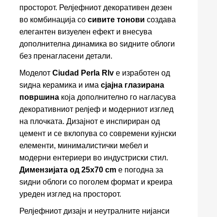
просторот. Релјефниот декоративен дезен
во комбинација со
сивите тонови
создава
елегантен визуелен ефект и внесува
дополнителна динамика во ѕидните облоги
без пренагласени детали.
Моделот
Ciudad Perla Rlv
е изработен од
ѕидна керамика и има
сјајна глазирана
површина
која дополнително го нагласува
декоративниот релјеф и модерниот изглед
на плочката. Дизајнот е инспириран од
цемент и се вклопува со современи кујнски
елементи, минималистички мебел и
модерни ентериери во индустриски стил.
Димензијата од 25x70 cm
е погодна за
ѕидни облоги со поголем формат и креира
уреден изглед на просторот.
Релјефниот дизајн и неутралните нијанси