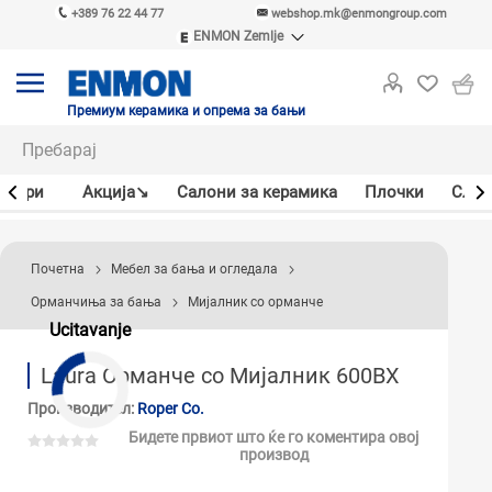
+389 76 22 44 77
webshop.mk@enmongroup.com
ENMON Zemlje
ENMON SRB
ENMON BIH
ENMON HR
Премиум керамика и опрема за бањи
ENMON MKD
јлери
Акцијa↘
Салони за керамика
Плочки
Слав
Почетна
Мебел за бања и огледала
Орманчиња за бања
Мијалник со орманче
Ucitavanje
Laura Орманче со Мијалник 600BX
Производител:
Roper Co.
Бидете првиот што ќе го коментира овој
производ