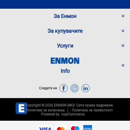
За Енмон
За купувачите
Услуги
Info
Следете не
Copyright © 2026 ENMON.MKD. Сите права задржани.
Политика за колачиња
Политика за приватност
Powered by
nopCommerce