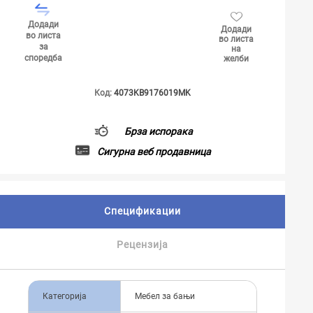
Додади
Додади
во листа
во листа
за
на
споредба
желби
Код:
4073KB9176019MK
Брза испорака
Сигурна веб продавница
Спецификации
Рецензија
Категорија
Мебел за бањи