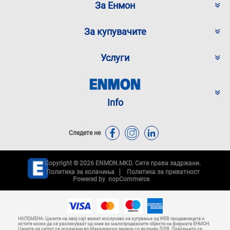
За Енмон
За купувачите
Услуги
Info
Следете не
Copyright © 2026 ENMON.MKD. Сите права задржани.
Политика за колачиња
Политика за приватност
Powered by
nopCommerce
НАПОМЕНА: Цените на овој сајт важат исклучиво за купување од WEB продавницата и
истите може да се разликуваат од оние во малопродажните објекти на фирмата ЕНМОН.
Цените на сајтот се искажани во Македонски денари со вклучен ДДВ. Плаќањето се