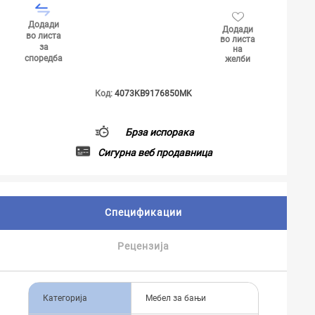
Додади
Додади
во листа
во листа
за
на
споредба
желби
Код:
4073KB9176850MK
Брза испорака
Сигурна веб продавница
Спецификации
Рецензија
Категорија
Мебел за бањи