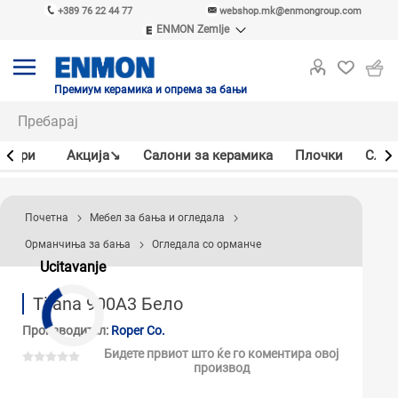
+389 76 22 44 77
webshop.mk@enmongroup.com
ENMON Zemlje
ENMON SRB
ENMON BIH
ENMON HR
Премиум керамика и опрема за бањи
ENMON MKD
јлери
Акцијa↘
Салони за керамика
Плочки
Слав
Почетна
Мебел за бања и огледала
Орманчиња за бања
Огледала со орманче
Ucitavanje
Tijana 900A3 Бело
Производител:
Roper Co.
Бидете првиот што ќе го коментира овој
производ