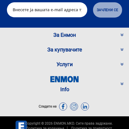
За Енмон
За купувачите
Услуги
Info
Следете не
Copyright © 2026 ENMON.MKD. Сите права задржани.
Политика за колачиња
Политика за приватност