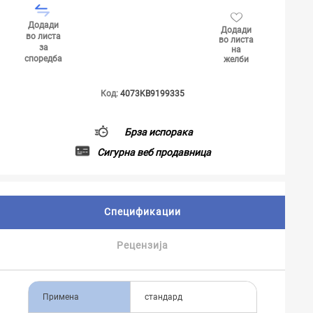
Додади
Додади
во листа
во листа
за
на
споредба
желби
Код:
4073KB9199335
Брза испорака
Сигурна веб продавница
Спецификации
Рецензија
Примена
стандард