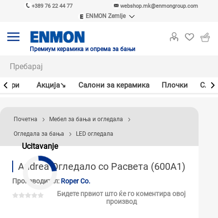
+389 76 22 44 77
webshop.mk@enmongroup.com
ENMON Zemlje
ENMON SRB
ENMON BIH
ENMON HR
Премиум керамика и опрема за бањи
ENMON MKD
јлери
Акцијa↘
Салони за керамика
Плочки
Слав
Почетна
Мебел за бања и огледала
Огледала за бања
LED огледала
Ucitavanje
Andrea Огледало со Расвета (600A1)
Производител:
Roper Co.
Бидете првиот што ќе го коментира овој
производ