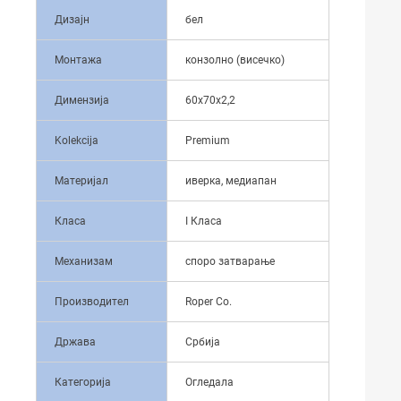
Дизајн
бел
Монтажа
конзолно (висечко)
Димензија
60x70x2,2
Kolekcija
Premium
Материјал
иверка, медиапан
Класа
I Класа
Механизам
споро затварање
Производител
Roper Co.
Држава
Србија
Категорија
Огледала