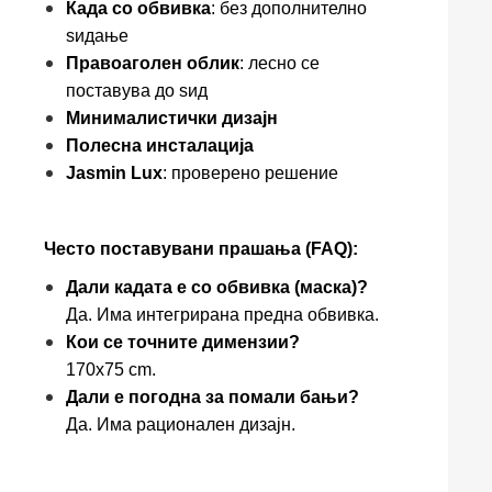
Када со обвивка
: без дополнително
ѕидање
Правоаголен облик
: лесно се
поставува до ѕид
Минималистички дизајн
Полесна инсталација
Jasmin Lux
: проверено решение
Често поставувани прашања (FAQ):
Дали кадата е со обвивка (маска)?
Да. Има интегрирана предна обвивка.
Кои се точните димензии?
170x75 cm.
Дали е погодна за помали бањи?
Да. Има рационален дизајн.