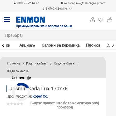
+389 76 22 44 77
webshop.mk@enmongroup.com
ENMON Zemlje
ENMON SRB
ENMON BIH
ENMON HR
Премиум керамика и опрема за бањи
ENMON MKD
јлери
Акцијa↘
Салони за керамика
Плочки
Слав
Почетна
Кади и кабини
Кади за бања
Кади со маска
Ucitavanje
Jasmin Kada Lux 170x75
Производител:
Roper Co.
Бидете првиот што ќе го коментира овој
производ