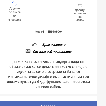
Додади
Додади
во листа
во листа
за
на
споредба
желби
Код:
6311BB9188004
Брза испорака
Сигурна веб продавница
Jasmin Kada Lux 170x75 е модерна када со
обвивка (маска) со димензии 170x75 cm која е
идеална за секоја современа бања со
минималистички дизајн и има чисти линии кои
овозможуваат да биде функционален и естетски
сигурен избор.