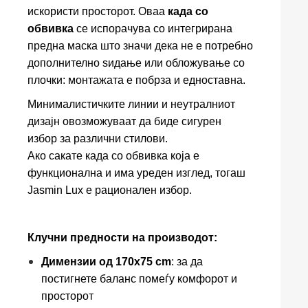
искористи просторот. Оваа
када со
обвивка
се испорачува со интегрирана
предна маска што значи дека не е потребно
дополнително ѕидање или обложување со
плочки: монтажата е побрза и едноставна.
Минималистичките линии и неутралниот
дизајн овозможуваат да биде сигурен
избор за различни стилови.
Ако сакате када со обвивка која е
функционална и има уреден изглед, тогаш
Jasmin Lux е рационален избор.
Клучни предности на производот:
Димензии од 170x75 cm
: за да
постигнете баланс помеѓу комфорот и
просторот