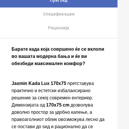
Преглед
Спецификации
Рецензија
Барате када која совршено ќе се вклопи
во вашата модерна бања и ќе ви
обезбеди максимален комфор?
Jasmin Kada Lux 170x75
претставува
практично и естетски избалансирано
решение за секој современ ентериер.
Димензијата од
170x75 cm
дозволува
доволно простор за удобно капење, а
правоаголниот облик овозможува лесно да
се постави до ѕид и рационално да се