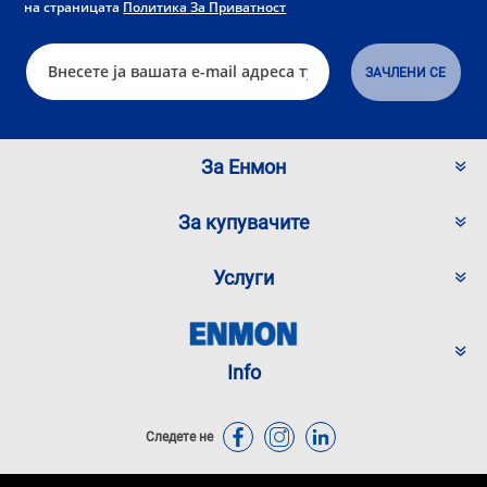
на страницата
Политика За Приватност
За Енмон
За купувачите
Услуги
Info
Следете не