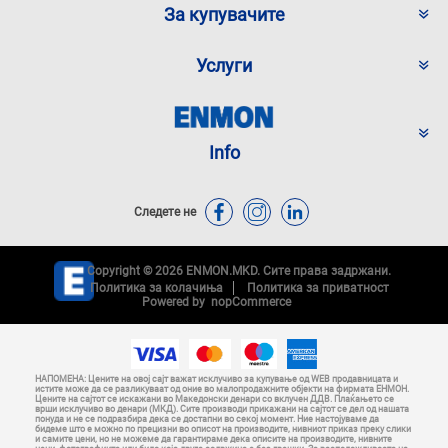
За купувачите
Услуги
Info
Следете не
Copyright © 2026 ENMON.MKD. Сите права задржани.
Политика за колачиња
Политика за приватност
Powered by
nopCommerce
НАПОМЕНА: Цените на овој сајт важат исклучиво за купување од WEB продавницата и
истите може да се разликуваат од оние во малопродажните објекти на фирмата ЕНМОН.
Цените на сајтот се искажани во Македонски денари со вклучен ДДВ. Плаќањето се
врши исклучиво во денари (МКД). Сите производи прикажани на сајтот се дел од нашата
понуда и не се подразбира дека се достапни во секој момент. Ние настојуваме да
бидеме што е можно по прецизни во описот на производите, нивниот приказ преку слики
и самите цени, но не можеме да гарантираме дека описите на производите, нивните