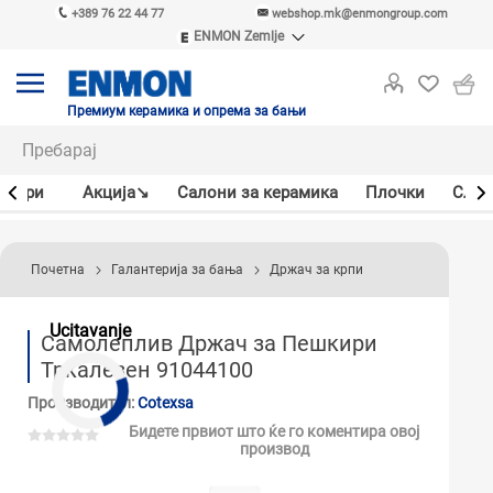
+389 76 22 44 77
webshop.mk@enmongroup.com
ENMON Zemlje
ENMON SRB
ENMON BIH
ENMON HR
Премиум керамика и опрема за бањи
ENMON MKD
јлери
Акцијa↘
Салони за керамика
Плочки
Слав
Почетна
Галантерија за бања
Држач за крпи
Ucitavanje
Самолеплив Држач за Пешкири
Тркалезен 91044100
Производител:
Cotexsa
Бидете првиот што ќе го коментира овој
производ