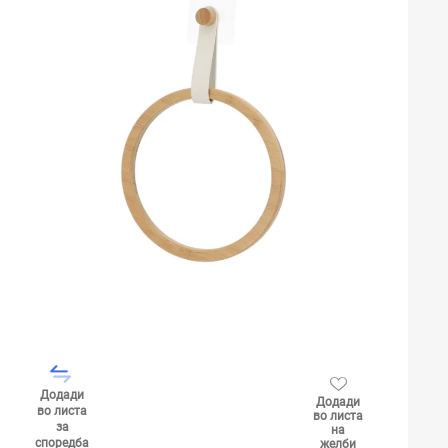
Додади
Додади
во листа
во листа
за
на
споредба
желби