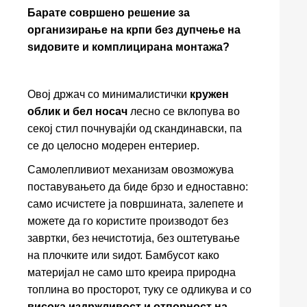
Барате совршено решение за
организирање на крпи без дупчење на
ѕидовите и комплицирана монтажа?
Овој држач со минималистички
кружен
облик и бел носач
лесно се вклопува во
секој стил почнувајќи од скандинавски, па
се до целосно модерен ентериер.
Самолепливиот механизам овозможува
поставувањето да биде брзо и едноставно:
само исчистете ја површината, залепете и
можете да го користите производот без
завртки, без нечистотија, без оштетување
на плочките или ѕидот. Бамбусот како
материјал не само што креира природна
топлина во просторот, туку се одликува и со
висока издржливост и отпорност на