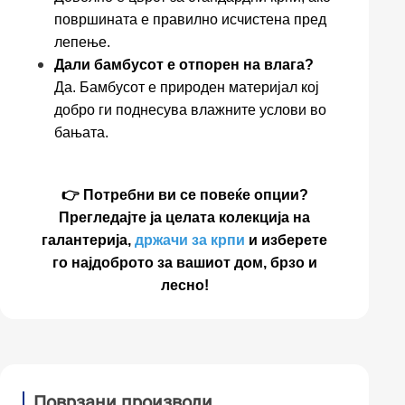
површината е правилно исчистена пред
лепење.
Дали бамбусот е отпорен на влага?
Да. Бамбусот е природен материјал кој
добро ги поднесува влажните услови во
бањата.
👉 Потребни ви се повеќе опции?
Прегледајте ја целата колекција на
галантерија,
држачи за крпи
и изберете
го најдоброто за вашиот дом, брзо и
лесно!
Поврзани производи