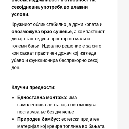
секојдневна употреба во влажни
услови
.
Кружниот облик стабилно ја држи крпата и
овозможува брзо сушење
, а компактниот
дизајн заштедува простор во мали и
големи бањи. Идеално решение е за сите
кои сакаат практичен држач кој изгледа
убаво и функционира беспрекорно секој
ден.
Клучни предности:
Едноставна монтажа:
има
самолеплива лента која овозможува
поставување без дупчење
Природен бамбус:
естетски пријатен
материјал кој креира топлина во бањата