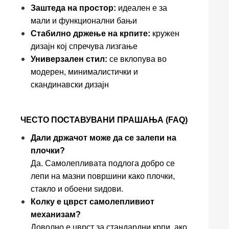
Заштеда на простор:
идеален е за
мали и функционални бањи
Стабилно држење на крпите:
кружен
дизајн кој спречува лизгање
Универзален стил:
се вклопува во
модерен, минималистички и
скандинавски дизајн
ЧЕСТО ПОСТАВУВАНИ ПРАШАЊА (FAQ)
Дали држачот може да се залепи на
плочки?
Да. Самолепливата подлога добро се
лепи на мазни површини како плочки,
стакло и обоени ѕидови.
Колку е цврст самолепливиот
механизам?
Доволно е цврст за стандардни крпи, ако