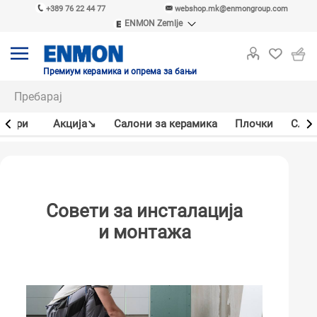
+389 76 22 44 77
webshop.mk@enmongroup.com
ENMON Zemlje
ENMON SRB
ENMON BIH
ENMON HR
Премиум керамика и опрема за бањи
ENMON MKD
јлери
Акцијa↘
Салони за керамика
Плочки
Слав
Совети за инсталација
и монтажа