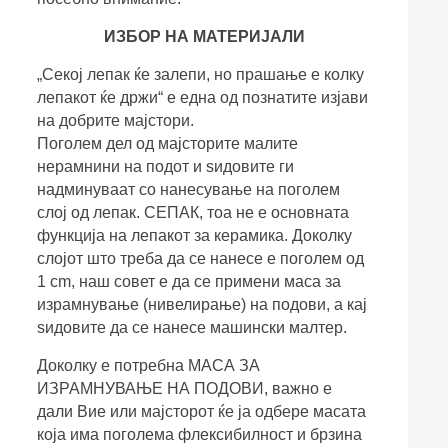
ИЗБОР НА МАТЕРИЈАЛИ
„Секој лепак ќе залепи, но прашање е колку
лепакот ќе држи“ е една од познатите изјави
на добрите мајстори.
Поголем дел од мајсторите малите
нерамнини на подот и ѕидовите ги
надминуваат со нанесување на поголем
слој од лепак. СЕПАК, тоа не е основната
функција на лепакот за керамика. Доколку
слојот што треба да се нанесе е поголем од
1 cm, наш совет е да се примени маса за
израмнување (нивелирање) на подови, а кај
ѕидовите да се нанесе машински малтер.
Доколку е потребна МАСА ЗА
ИЗРАМНУВАЊЕ НА ПОДОВИ, важно е
дали Вие или мајсторот ќе ја одбере масата
која има поголема флексибилност и брзина