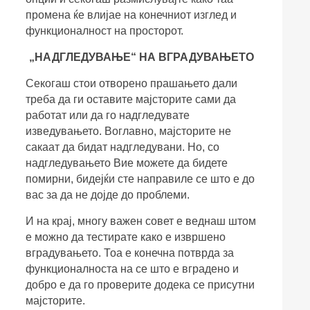
промена ќе влијае на конечниот изглед и
функционалност на просторот.
„НАДГЛЕДУВАЊЕ“ НА ВГРАДУВАЊЕТО
Секогаш стои отворено прашањето дали
треба да ги оставите мајсторите сами да
работат или да го надгледувате
изведувањето. Воглавно, мајсторите не
сакаат да бидат надгледувани. Но, со
надгледувањето Вие можете да бидете
помирни, бидејќи сте направиле се што е до
вас за да не дојде до проблеми.
И на крај, многу важен совет е веднаш штом
е можно да тестирате како е извршено
вградувањето. Тоа е конечна потврда за
функционалноста на се што е вградено и
добро е да го проверите додека се присутни
мајсторите.