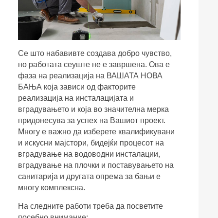
Се што набавивте создава добро чувство,
но работата сеуште не е завршена. Ова е
фаза на реализација на ВАШАТА НОВА
БАЊА која зависи од факторите
реализација на инсталацијата и
вградувањето и која во значителна мерка
придонесува за успех на Вашиот проект.
Многу е важно да изберете квалификувани
и искусни мајстори, бидејќи процесот на
вградување на водоводни инсталации,
вградување на плочки и поставувањето на
санитарија и другата опрема за бањи е
многу комплексна.
На следните работи треба да посветите
посебно внимание: