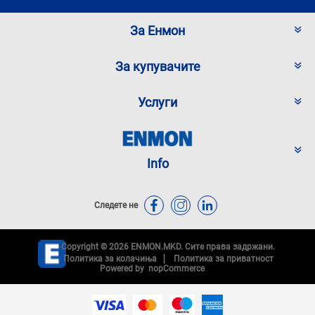
За Енмон
За купувачите
Услуги
Info
Следете не
Copyright © 2026 ENMON.MKD. Сите права задржани.
Политика за колачиња
Политика за приватност
Powered by
nopCommerce