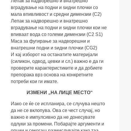
Лепак за надворешно и внатрешно
вградување на подни и ѕидни плочки со
мала впивливост и средни димензии (C2)
Лепак за надворешно и внатрешно
вградување на подни и ѕидни плочки кои не
впиваат вода со големи димензии (C2 S1)
Маса за фугирање за надворешни и
внатрешни подни и ѕидни плочки (CG2)
И кај изборот на останатите материјали
(силикон, одвод, цевки и сл.) важно е да ги
проверите карактеристиките и да добиете
препорака врз основа на конкретните
потреби кои ги имате.
ИЗМЕНИ „НА ЛИЦЕ МЕСТО“
Иако се ќе се испланира, се случува нешто
да не се вклопува. Ова се чест случај, но
важно е импулсивно да не донесувате
одлуки за промени. Побарајте аргументи и
опции и секогаш размислувајте како таа