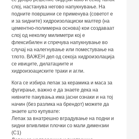
слој, настанува негово напукнување. На
подните површини се применува (советот е
и за ѕидните) хидроизолациски малтер (на
цементно-полимерна основа) кои создаваат
слој од неколку милиметри кој е
флексибилен и спречува напукнување во
случај на налегнување или поместување на
тлото. ВАЖЕН дел од секоја хидроизолација
се ивиците, дилатациите и
хидроизоациските траки и агли.
Кога се избира лепак за керамика и маса за
фугирање, важно е да знаете дека на
нивните пакувања има јасни ознаки и на тој
начин (без разлика на брендот) можете да
знаете што купувате:
Лепак за внатрешно вградување на подни и
ѕидни впивливи плочки со мали димензии
(C1)