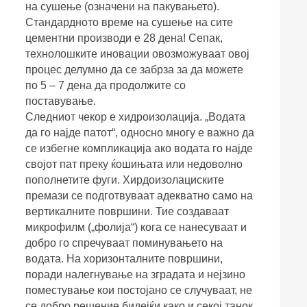
на сушење (означени на пакувањето).
Стандардното време на сушење на сите
цементни производи е 28 дена! Сепак,
технолошките иновации овозможуваат овој
процес делумно да се забрза за да можете
по 5 – 7 дена да продолжите со
поставување.
Следниот чекор е хидроизолација. „Водата
да го најде патот“, односно многу е важно да
се избегне компликација ако водата го најде
својот пат преку ќошињата или недоволно
пополнетите фуги. Хирдоизолациските
премази се подготвуваат адекватно само на
вертикалните површини. Тие создаваат
микрофилм („фолија“) кога се нанесуваат и
добро го спречуваат поминувањето на
водата. На хоризонталните површини,
поради налегнување на зградата и нејзино
поместување кои постојано се случуваат, не
се добро решение бидејќи како и секој танок