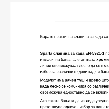
Барате практична славина за када со
Sparta славина за када EN-5921-1
пр
и класична бања. Елегантната
хроми
линии овозможуваат лесно да се вкло
избор за различни видови кади и бањ
Моделот има
рачен туш и црево
што 
када
лесно се комбинира со различн
овозможува едноставно да се вклопи 
Ако сакате бањата да изгледа уредно
претставува одличен избор за вашата