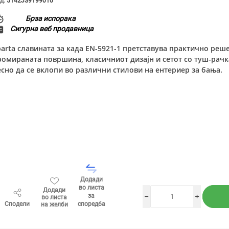
д:
5142JS9199010
Брза испорака
Сигурна веб продавница
parta славината за када EN-5921-1 претставува практично реш
ромираната површина, класичниот дизајн и сетот со туш-ра
есно да се вклопи во различни стилови на ентериер за бања.
Додади
во листа
Додади
за
во листа
h
i
Сподели
споредба
на желби