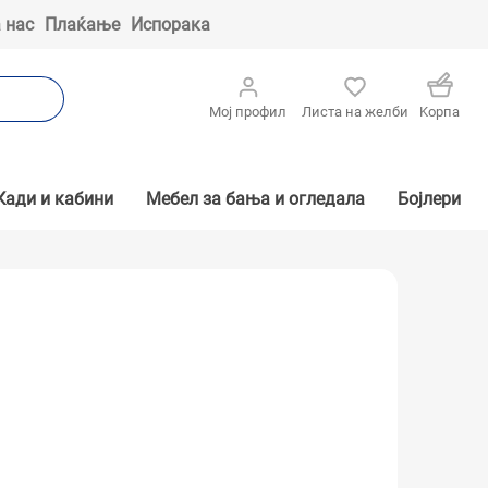
 нас
Плаќање
Испорака
Мој профил
Листа на желби
Kорпа
Кади и кабини
Мебел за бања и огледала
Бојлери