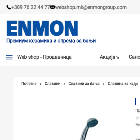
+389 76 22 44 77
webshop.mk@enmongroup.com
Премиум керамика и опрема за бањи
Web shop - Продавница
Акцијa↘
Сало
АКЦИЈA↘
Почетна
Славини
Славини за бања
Славина за када
НАШИ ПРЕПОРАКИ
ПЛОЧКИ
Пр
СЛАВИНИ
КАДИ И КАБИНИ
Би
САНИТАРИЈА