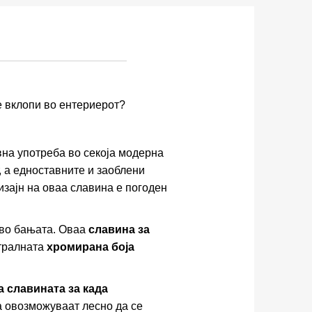
е вклопи во ентериерот?
на употреба во секоја модерна
, а едноставните и заоблени
изајн на оваа славина е погоден
 во бањата. Оваа
славина за
тралната
хромирана боја
a славината за када
а овозможуваат лесно да се