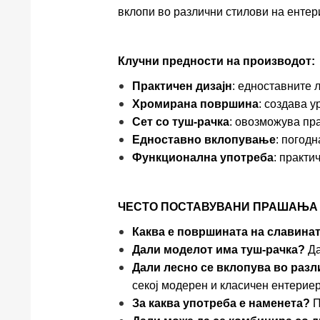
вклопи во различни стилови на ентер
Клучни предности на производот:
Практичен дизајн
: едноставните 
Хромирана површина
: создава у
Сет со туш-рачка
: овозможува пр
Едноставно вклопување
: погодн
Функционална употреба
: практи
ЧЕСТО ПОСТАВУВАНИ ПРАШАЊА (
Каква е површината на славина
Дали моделот има туш-рачка?
Да
Дали лесно се вклопува во раз
секој модерен и класичен ентериер
За каква употреба е наменета?
П