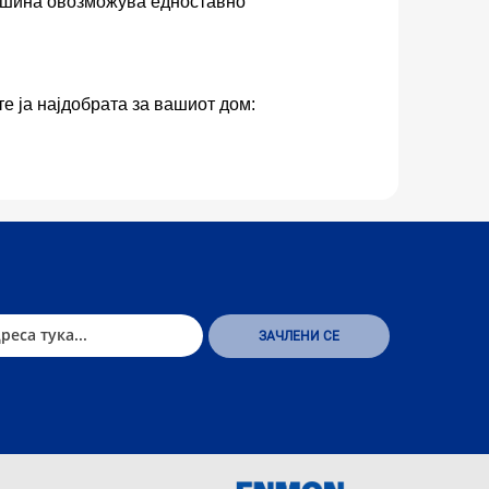
ршина овозможува едноставно
е ја најдобрата за вашиот дом: