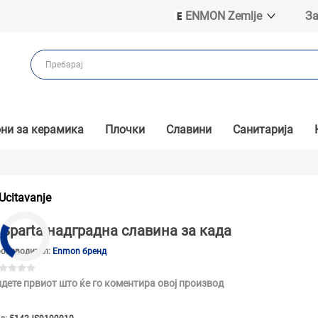
ENMON Zemlje
За
ENMON SRB
ENMON BIH
ENMON HR
ENMON MKD
ни за керамика
Плочки
Славини
Санитарија
Ucitavanje
Sparta надградна славина за када
оизводител:
Enmon бренд
дете првиот што ќе го коментира овој производ