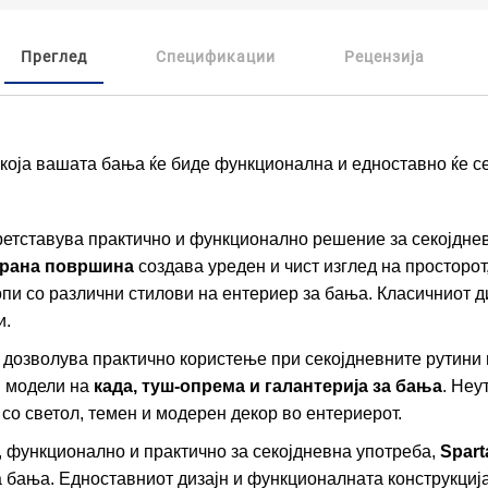
Преглед
Спецификации
Рецензија
 која вашата бања ќе биде функционална и едноставно ќе с
етставува практично и функционално решение за секојднев
рана површина
создава уреден и чист изглед на просторот
пи со различни стилови на ентериер за бања. Класичниот д
и.
дозволува практично користење при секојдневните рутини
и модели на
када, туш-опрема и галантерија за бања
. Неу
со светол, темен и модерен декор во ентериерот.
, функционално и практично за секојдневна употреба,
Spart
 бања. Едноставниот дизајн и функционалната конструкциј