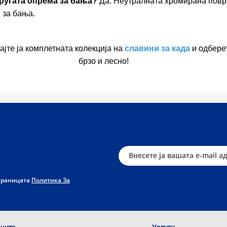
другата опрема за бања?
Да. Неутралната хромирана пов
 за бања.
јте ја комплетната колекција на
славини за када
и одберет
брзо и лесно!
страницата
Политика За