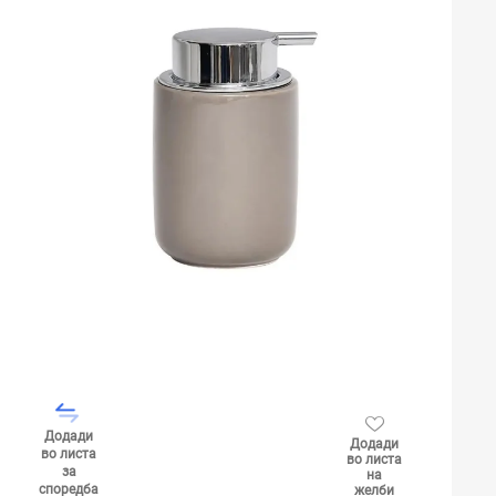
Додади
Додади
во листа
во листа
за
на
споредба
желби