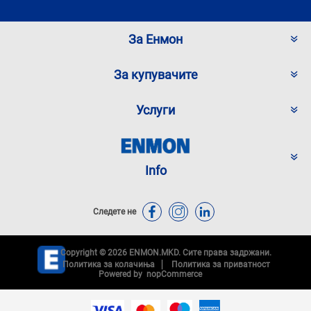
За Енмон
За купувачите
Услуги
Info
Следете не
Copyright © 2026 ENMON.MKD. Сите права задржани.
Политика за колачиња
Политика за приватност
Powered by
nopCommerce