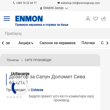
+389 76 22 44 77
webshop.mk@enmongroup.com
ENMON Zemlje
ENMON SRB
ENMON BIH
ENMON HR
Премиум керамика и опрема за бањи
ENMON MKD
јлери
Акцијa↘
Салони за керамика
Плочки
Слав
Почетна
СИТЕ ПРОИЗВОДИ
Ucitavanje
Дозатор за Сапун Доломит Сива
6292165
Производител:
Cotexsa
Бидете првиот што ќе го коментира овој
производ