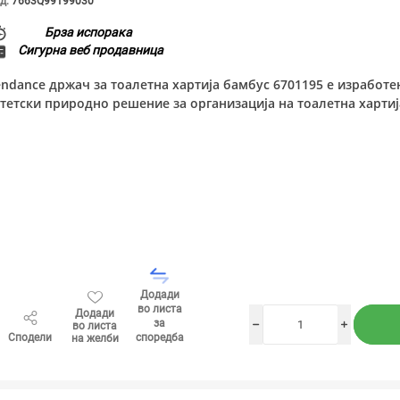
д:
7663Q99199030
Брза испорака
Сигурна веб продавница
endance држач за тоалетна хартија бамбус 6701195 е изработе
стетски природно решение за организација на тоалетна хартиј
Додади
во листа
Додади
за
во листа
h
i
Сподели
споредба
на желби