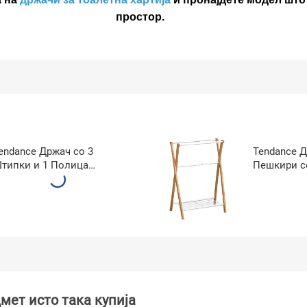
простор.
endance Држач со 3
Tendance Д
типки и 1 Полица
Пешкири с
9x19x71 Црна 96165237
Стап 19x19
96165210
мет исто така купија