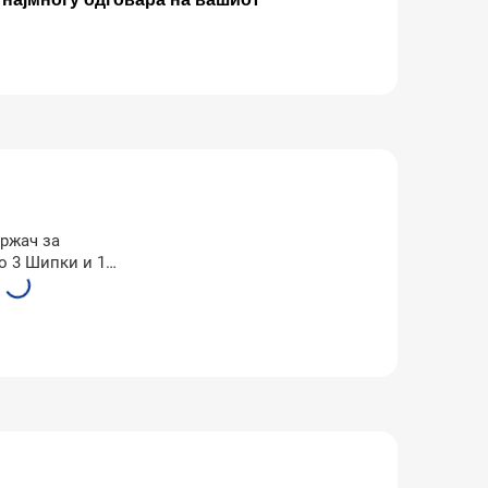
ржач за
о 3 Шипки и 1
x71 Бела