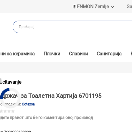
ENMON Zemlje
За
ENMON SRB
ENMON BIH
ENMON HR
ENMON MKD
ни за керамика
Плочки
Славини
Санитарија
а
Ucitavanje
Држач за Тоалетна Хартија 6701195
оизводител:
Cotexsa
дете првиот што ќе го коментира овој производ