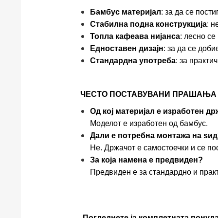
Бамбус материјал
: за да се пост
Стабилна подна конструкција
: 
Топла кафеава нијанса
: лесно с
Едноставен дизајн
: за да се доб
Стандардна употреба
: за практи
ЧЕСТО ПОСТАВУВАНИ ПРАШАЊА 
Од кој материјал е изработен д
Моделот е изработен од бамбус.
Дали е потребна монтажа на ѕи
Не. Држачот е самостоечки и се по
За која намена е предвиден?
Предвиден е за стандардно и прак
Погледнете ја комплетната понуд