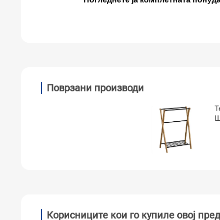
Поврзани производи
T
Ш
1
Корисниците кои го купиле овој пред