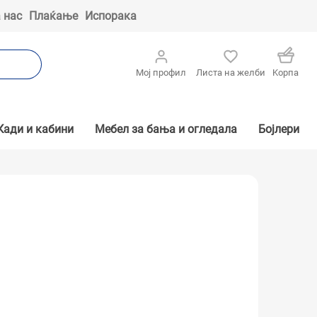
 нас
Плаќање
Испорака
Мој профил
Листа на желби
Kорпа
Кади и кабини
Мебел за бања и огледала
Бојлери