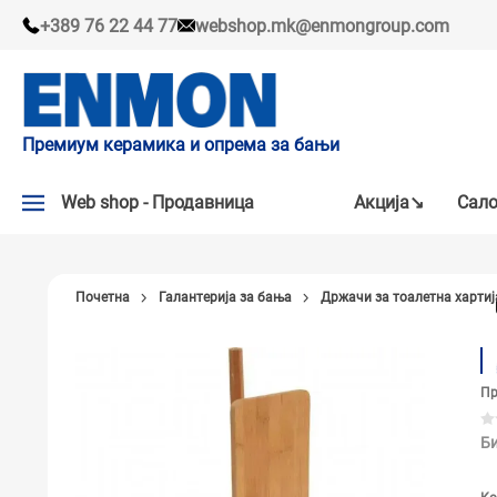
+389 76 22 44 77
webshop.mk@enmongroup.com
Премиум керамика и опрема за бањи
Web shop - Продавница
Акцијa↘
Сало
АКЦИЈA↘
Почетна
Галантерија за бања
Држачи за тоалетна хартиј
НАШИ ПРЕПОРАКИ
ПЛОЧКИ
Пр
СЛАВИНИ
КАДИ И КАБИНИ
Би
САНИТАРИЈА