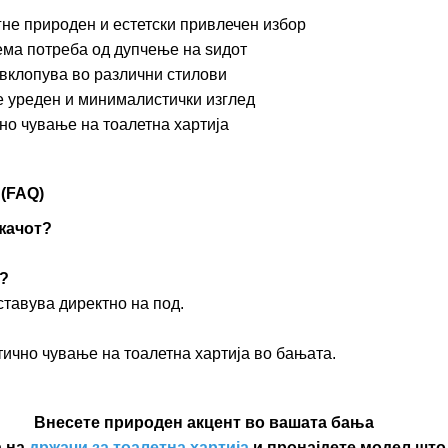
игне природен и естетски привлечен избор
нема потреба од дупчење на ѕидот
е вклопува во различни стилови
ие уреден и минималистички изглед
чно чување на тоалетна хартија
(FAQ)
ржачот?
д?
ставува директно на под.
тично чување на тоалетна хартија во бањата.
Внесете природен акцент во вашата бања
а на
држачи за тоалетна хартија
и пронајдете модел што