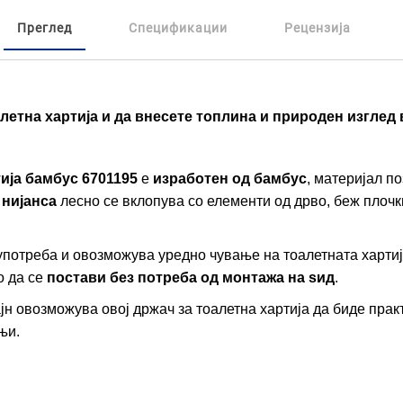
Преглед
Спецификации
Рецензија
летна хартија и да внесете топлина и природен изглед
ија бамбус 6701195
е
изработен од бамбус
, материјал по
 нијанса
лесно се вклопува со елементи од дрво, беж плоч
употреба и овозможува уредно чување на тоалетната хартиј
о да се
постави без потреба од монтажа на ѕид
.
н овозможува овој држач за тоалетна хартија да биде прак
њи.