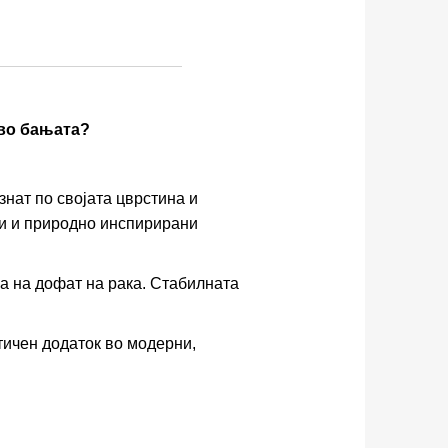
 во бањата?
знат по својата цврстина и
ки и природно инспирирани
а на дофат на рака. Стабилната
тичен додаток во модерни,