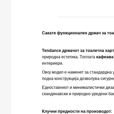
Сакате функционален држач за тоа
Tendance држачот за тоалетна харт
природна естетика. Топлата
кафеава
ентериери.
Овој модел е наменет за стандардна 
подна конструкција дозволува сигурн
Едноставниот и минималистички дизај
скандинавски и природно уредени ба
Клучни предности на производот: