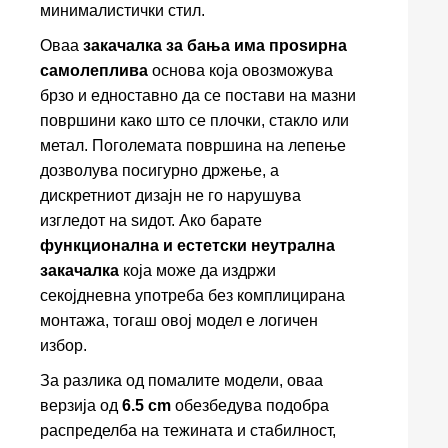
минималистички стил.
Оваа
закачалка за бања има проѕирна
самолеплива
основа која овозможува
брзо и едноставно да се постави на мазни
површини како што се плочки, стакло или
метал. Поголемата површина на лепење
дозволува посигурно држење, а
дискретниот дизајн не го нарушува
изгледот на ѕидот. Ако барате
функционална и естетски неутрална
закачалка
која може да издржи
секојдневна употреба без комплицирана
монтажа, тогаш овој модел е логичен
избор.
За разлика од помалите модели, оваа
верзија од
6.5 cm
обезбедува подобра
распределба на тежината и стабилност,