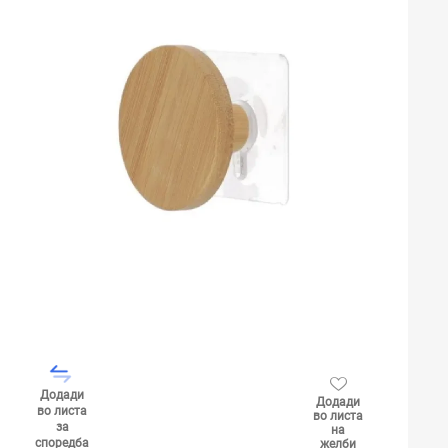
Додади
Додади
во листа
во листа
за
на
споредба
желби