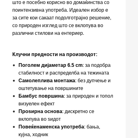
што е посебно корисно во домаќинства со
поинтензивна употреба. Идеален избор е
за сите кои сакаат подолготрајно решение,
со природен изглед што се вклопува во
различни стилови на ентериер.
Клучни предности на производот:
Поголем дијаметар 6.5 cm
: за подобра
стабилност и распределба на тежината
Самолеплива монтажа
: без дупчење и
оштетување на површините
Бамбус површина
: за природен и топол
визуелен ефект
Проѕирна основа
: дискретно се
вклопува во ѕидот
Повеќенаменска употреба
: бања,
кујна, ходник