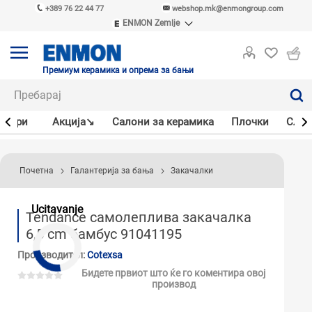
+389 76 22 44 77
webshop.mk@enmongroup.com
ENMON Zemlje
ENMON SRB
ENMON BIH
ENMON HR
Премиум керамика и опрема за бањи
ENMON MKD
јлери
Акцијa↘
Салони за керамика
Плочки
Слав
Почетна
Галантерија за бања
Закачалки
Ucitavanje
Tendance самолеплива закачалка
6,5 cm бамбус 91041195
Производител:
Cotexsa
Бидете првиот што ќе го коментира овој
производ