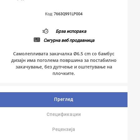
Код:
7663Q991LP004
Брза испорака
Сигурна веб продавница
Самолепливата закачалка Ø6.5 cm со бамбус
дизајн има поголема површина за постабилно
закачување, без дупчење и оштетување на
плочките.
Преглед
Спецификации
Рецензија