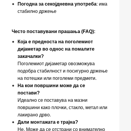
Погодна за секојдневна употреба
: има
стабилно држење
Често поставувани прашања (FAQ):
Која е предноста на поголемиот
дијаметар во однос на помалите
закачалки?
Поголемиот дијаметар овозможува
подобра стабилност и посигурно држење
на потешки или поголеми предмети.
На кои површини може да се
постави?
Идеално се поставува на мазни
површини како плочки, стакло, метал или
лакирано дрво.
Дали монтажата е трајна?
Не. Може да се отстрани со внимателно