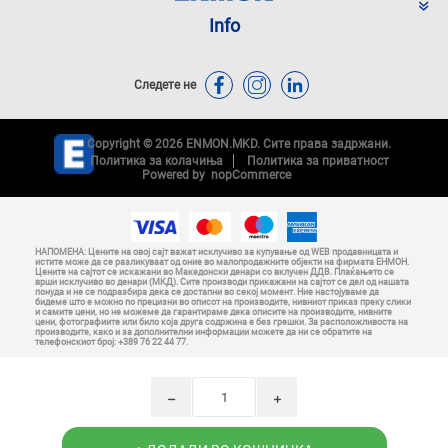
Info
Следете не
Copyright © 2026 ENMON.MKD. Сите права задржани.
Политика за колачиња
Политика за приватност
Powered by
nopCommerce
НАПОМЕНА: Цените на овој сајт важат исклучиво за купување од WEB продавницата и
истите може да се разликуваат од оние во малопродажните објекти на фирмата ЕНМОН.
Цените на сајтот се искажани во Македонски денари со вклучен ДДВ. Плаќањето се
врши исклучиво во денари (МКД). Сите производи прикажани на сајтот се дел од нашата
понуда и не се подразбира дека се достапни во секој момент. Ние настојуваме да
бидеме што е можно по прецизни во описот на производите, нивниот приказ преку слики
и самите цени, но не можеме да гарантираме дека описите на производите, нивните
цени, фотографиите или било која друга содржина е без грешки. За расположливоста на
производите, како и за дополнителни информации можете да ни се обратите на
телефонскиот број: +389 76 22 44 77.
h
i