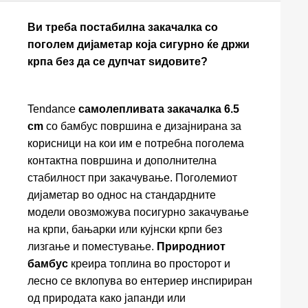
Ви треба постабилна закачалка со
поголем дијаметар која сигурно ќе држи
крпа без да се дупчат ѕидовите?
Tendance
самолепливата закачалка 6.5
cm
со бамбус површина е дизајнирана за
корисници на кои им е потребна поголема
контактна површина и дополнителна
стабилност при закачување. Поголемиот
дијаметар во однос на стандардните
модели овозможува посигурно закачување
на крпи, бањарки или кујнски крпи без
лизгање и поместување.
Природниот
бамбус
креира топлина во просторот и
лесно се вклопува во ентериер инспириран
од природата како јапанди или