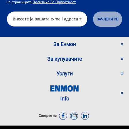
на страницата
Политика За Приватност
За Енмон
За купувачите
Услуги
Info
Следете не