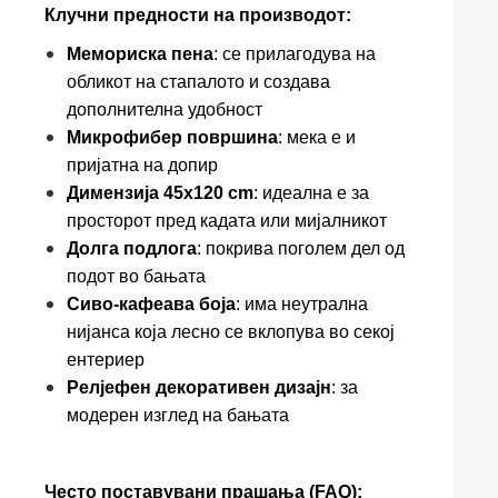
Клучни предности на производот:
Мемориска пена
: се прилагодува на
обликот на стапалото и создава
дополнителна удобност
Микрофибер површина
: мека е и
пријатна на допир
Димензија 45x120 cm
: идеална е за
просторот пред кадата или мијалникот
Долга подлога
: покрива поголем дел од
подот во бањата
Сиво-кафеава боја
: има неутрална
нијанса која лесно се вклопува во секој
ентериер
Релјефен декоративен дизајн
: за
модерен изглед на бањата
Често поставувани прашања (FAQ):