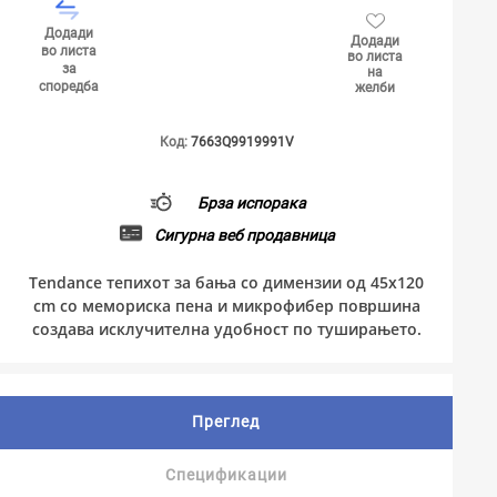
Додади
Додади
во листа
во листа
за
на
споредба
желби
Код:
7663Q9919991V
Брза испорака
Сигурна веб продавница
Tendance тепихот за бања со димензии од 45x120
cm со мемориска пена и микрофибер површина
создава исклучителна удобност по туширањето.
Преглед
Спецификации