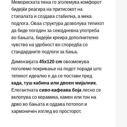
Мемориската пена го зголемува комфорот
бидејќи реагира на притисокот на
стапалата и создава стабилна, а мека
подлога. Оваа структура дозволува тепихот
да биде погоден за секојдневна употреба
во бањата, бидејќи креира дополнително
чувство на удобност во споредба со
стандардните подлоги за бања.
Димензијата
45x120 cm
овозможува
поголемо покривање на подот поради што
тепихот идеално е да се постави пред
када, туш кабина или двоен мијалник
.
Елегантната
сиво-кафеава боја
лесно се
вклопува со керамика, камен или тон на
дрво во бањата и оддава потопол и
хармоничен изглед во просторот.