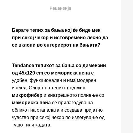
Рецензија
Барате тепих за бања кој ќе биде мек
при секој чекор и истовремено лесно да
се вклопи во ентериерот на бањата?
Tendance тепихот за бања со димензии
од 45x120 cm со мемориска пена
е
удобен, функционален и има модерен
изглед. Слојот на тепихот од
мек
микрофибер
и внатрешното полнење со
мемориска пена
се прилагодува на
обликот на стапалата и создава пријатно
чувство при секој чекор по излегување од
тушот или кадата.