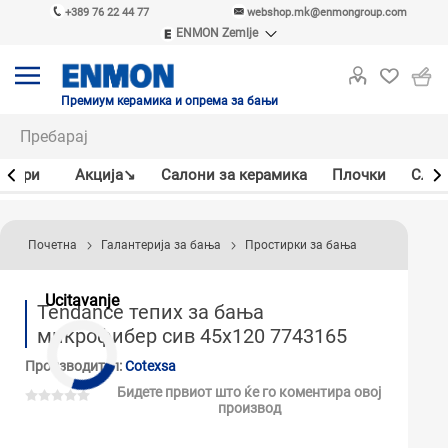
+389 76 22 44 77
webshop.mk@enmongroup.com
ENMON Zemlje
ENMON SRB
ENMON BIH
ENMON HR
Премиум керамика и опрема за бањи
ENMON MKD
јлери
Акцијa↘
Салони за керамика
Плочки
Слав
Почетна
Галантерија за бања
Простирки за бања
Ucitavanje
Tendance тепих за бања
микрофибер сив 45x120 7743165
Производител:
Cotexsa
Бидете првиот што ќе го коментира овој
производ