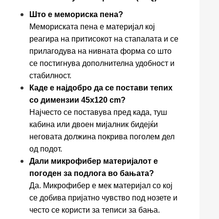
Што е мемориска пена?
Мемориската пена е материјал кој
реагира на притисокот на стапалата и се
прилагодува на нивната форма со што
се постигнува дополнителна удобност и
стабилност.
Каде е најдобро да се постави тепих
со димензии 45x120 cm?
Најчесто се поставува пред када, туш
кабина или двоен мијалник бидејќи
неговата должина покрива поголем дел
од подот.
Дали микрофибер материјалот е
погоден за подлога во бањата?
Да. Микрофибер е мек материјал со кој
се добива пријатно чувство под нозете и
често се користи за теписи за бања.