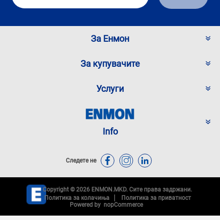
За Енмон
За купувачите
Услуги
Info
Следете не
Copyright © 2026 ENMON.MKD. Сите права задржани.
Политика за колачиња
Политика за приватност
Powered by
nopCommerce