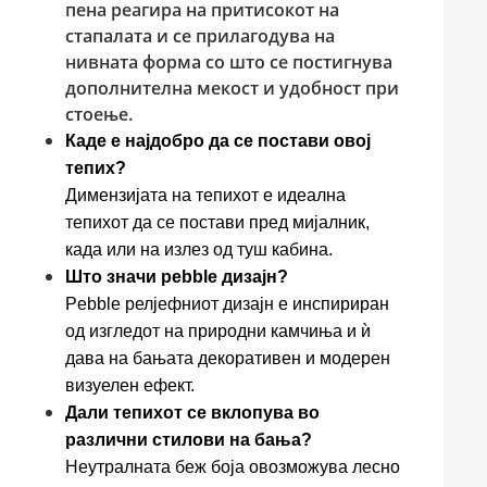
пена реагира на притисокот на
стапалата и се прилагодува на
нивната форма со што се постигнува
дополнителна мекост и удобност при
стоење.
Каде е најдобро да се постави овој
тепих?
Димензијата на тепихот е идеална
тепихот да се постави пред мијалник,
када или на излез од туш кабина.
Што значи pebble дизајн?
Pebble релјефниот дизајн е инспириран
од изгледот на природни камчиња и ѝ
дава на бањата декоративен и модерен
визуелен ефект.
Дали тепихот се вклопува во
различни стилови на бања?
Неутралната беж боја овозможува лесно