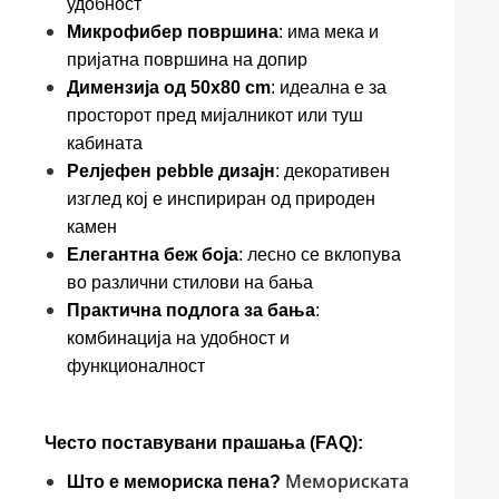
удобност
Микрофибер површина
: има мека и
пријатна површина на допир
Димензија од 50x80 cm
: идеална е за
просторот пред мијалникот или туш
кабината
Релјефен pebble дизајн
: декоративен
изглед кој е инспириран од природен
камен
Елегантна беж боја
: лесно се вклопува
во различни стилови на бања
Практична подлога за бања
:
комбинација на удобност и
функционалност
Често поставувани прашања (FAQ):
Мемориската
Што е мемориска пена?