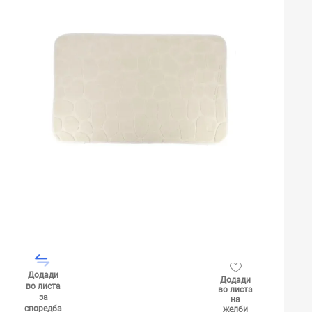
Додади
Додади
во листа
во листа
за
на
споредба
желби