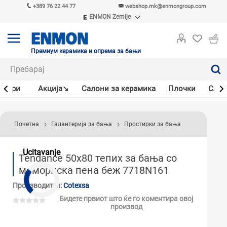
+389 76 22 44 77
webshop.mk@enmongroup.com
ENMON Zemlje
ENMON SRB
ENMON BIH
ENMON HR
Премиум керамика и опрема за бањи
ENMON MKD
јлери
Акцијa↘
Салони за керамика
Плочки
Слав
Почетна
Галантерија за бања
Простирки за бања
Ucitavanje
Tendance 50x80 тепих за бања со
мемориска пена беж 7718N161
Производител:
Cotexsa
Бидете првиот што ќе го коментира овој
производ