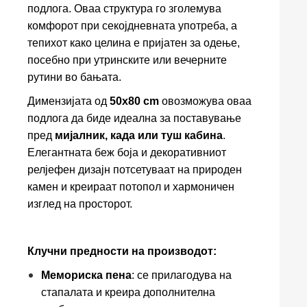
подлога. Оваа структура го зголемува
комфорот при секојдневната употреба, а
тепихот како целина е пријатен за одење,
посебно при утринските или вечерните
рутини во бањата.
Димензијата од
50x80 cm
овозможува оваа
подлога да биде идеална за поставување
пред
мијалник, када или туш кабина
.
Елегантната беж боја и декоративниот
релјефен дизајн потсетуваат на природен
камен и креираат потопол и хармоничен
изглед на просторот.
Клучни предности на производот:
Мемориска пена
: се прилагодува на
стапалата и креира дополнителна