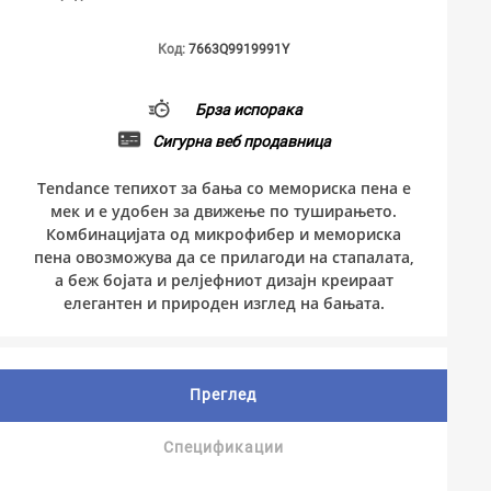
Код:
7663Q9919991Y
Брза испорака
Сигурна веб продавница
Tendance тепихот за бања со мемориска пена е
мек и е удобен за движење по туширањето.
Комбинацијата од микрофибер и мемориска
пена овозможува да се прилагоди на стапалата,
а беж бојата и релјефниот дизајн креираат
елегантен и природен изглед на бањата.
Преглед
Спецификации