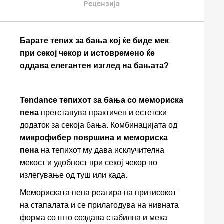
Рецензија
Барате тепих за бања кој ќе биде мек
при секој чекор и истовремено ќе
оддава елегантен изглед на бањата?
Tendance тепихот за бања со мемориска
пена
претставува практичен и естетски
додаток за секоја бања. Комбинацијата од
микрофибер површина и мемориска
пена
на тепихот му дава исклучителна
мекост и удобност при секој чекор по
излегување од туш или када.
Мемориската пена реагира на притисокот
на стапалата и се прилагодува на нивната
форма со што создава стабилна и мека