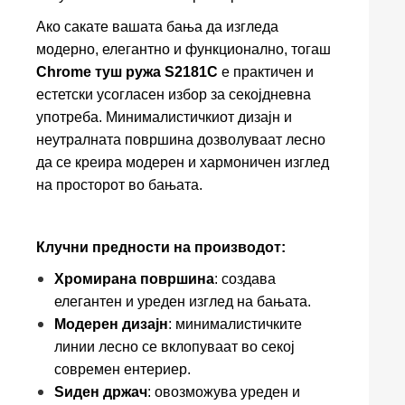
Ако сакате вашата бања да изгледа
модерно, елегантно и функционално, тогаш
Chrome туш ружа S2181C
е практичен и
естетски усогласен избор за секојдневна
употреба. Минималистичкиот дизајн и
неутралната површина дозволуваат лесно
да се креира модерен и хармоничен изглед
на просторот во бањата.
Клучни предности на производот:
Хромирана површина
: создава
елегантен и уреден изглед на бањата.
Модерен дизајн
: минималистичките
линии лесно се вклопуваат во секој
современ ентериер.
Ѕиден држач
: овозможува уреден и