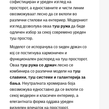
софистициран и уреден изглед на
просторот, а едноставните и чисти линии
овозможуваат лесно да се вклопи во
различни стилови на ентериер. Модерниот
изглед дозволува оваа
туш ружа
да биде
одличен избор за секој современо уреден
туш простор.
Моделот се испорачува со ѕиден држач со
кој се постигнува хармоничен и
функционален распоред на туш просторот.
Оваа
туш ружа со држач
лесно се
комбинира со различни модели на
туш
славини, туш системи и галантерија за
бања
. Неутралната хромирана боја
овозможува едноставно да се вклопи со
секој модерен и класичен ентериер, а
елегантната форма оддава уреден
визуелен впечаток на просторот.