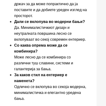
држач за да може попрактично да ја
поставите и да добиете уреден изглед на
просторот.
Дали се вклопува во модерни бањи?
Да. Минималистичкиот дизајн и
неутралната површина лесно се
вклопуваат во секој современ ентериер.
Со каква опрема може да се
комбинира?
Може лесно да се комбинира со
различни туш славини, системи и
галантерија за бања.
За каков стил на ентериер е
наменета?
Одлично се вклопува во секоја модерна,
минималистичка и елегантно уредена
бања.