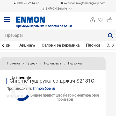
+389 76 22 44 77
webshop.mk@enmongroup.com
ENMON Zemlje
ENMON SRB
ENMON BIH
ENMON HR
Премиум керамика и опрема за бањи
ENMON MKD
јлери
Акцијa↘
Салони за керамика
Плочки
Слав
Почетна
Тушеви
Туш опрема
Туш ружа
Ucitavanje
Chrome туш ружа со држач S2181C
Производител:
Enmon бренд
Бидете првиот што ќе го коментира овој
производ