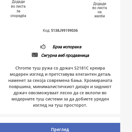
Додади
Додади
во листа
во листа
за
на
споредба
желби
Код:
5138J99199036
Брза испорака
Сигурна веб продавница
Chrome туш ружа со држач S2181C креира
модерен изглед и претставува елегантен детаљ
наменет за секоја современа бања. Хромираната
површина, минималистичкиот дизајн и ѕидниот
држач овозможуваат лесно да се вклопи во
модерните туш системи за да добиете уреден
изглед на туш просторот.
Преглед