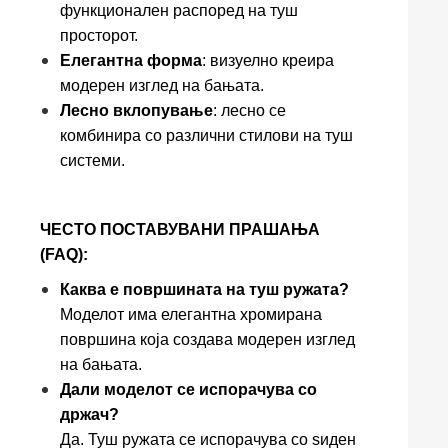
функционален распоред на туш
просторот.
Елегантна форма
: визуелно креира
модерен изглед на бањата.
Лесно вклопување
: лесно се
комбинира со различни стилови на туш
системи.
ЧЕСТО ПОСТАВУВАНИ ПРАШАЊА
(FAQ):
Каква е површината на туш ружата?
Моделот има елегантна хромирана
површина која создава модерен изглед
на бањата.
Дали моделот се испорачува со
држач?
Да. Туш ружата се испорачува со ѕиден