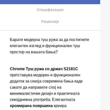
Спецификации
Рецензија
Барате модерна туш ружа за да постигнете
елегантен изглед и функционален туш
простор на вашата бања?
Chrome Туш ружа со држач S2181C
претставува модерен и функционален
додаток за секоја современа бања каде
сакате да направите спој на
минималистички дизајн и практичната
секојдневна употреба. Елегантната
хромирана површина
креира