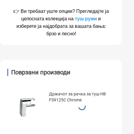
👉 Ви требаат уште опции? Прегледајте ја
целосната колекција на
туш ружи
и
изберете ја најдобрата за вашата бања:
брзо и лесно!
Поврзани производи
Држачот за рачка за туш HB
FS9125C Chrome