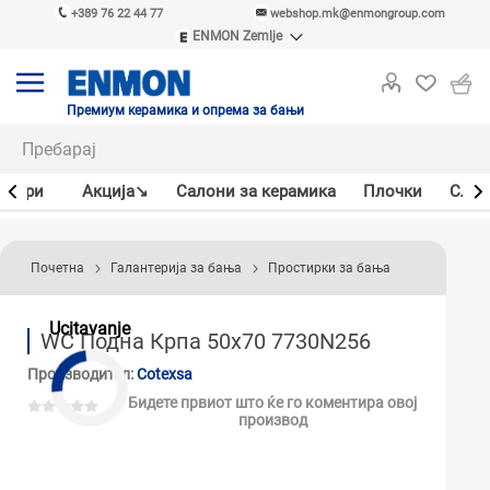
+389 76 22 44 77
webshop.mk@enmongroup.com
ENMON Zemlje
ENMON SRB
ENMON BIH
ENMON HR
Премиум керамика и опрема за бањи
ENMON MKD
јлери
Акцијa↘
Салони за керамика
Плочки
Слав
Почетна
Галантерија за бања
Простирки за бања
Ucitavanje
WC Подна Крпа 50x70 7730N256
Производител:
Cotexsa
Бидете првиот што ќе го коментира овој
производ