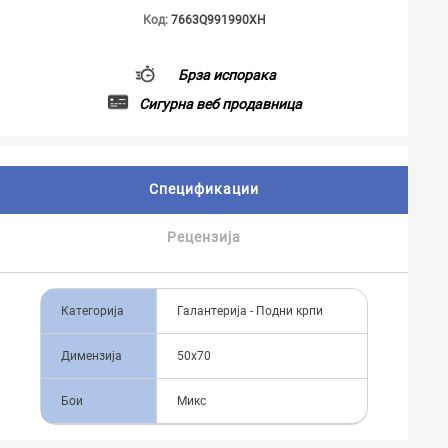
Код:
7663Q991990XH
Брза испорака
Сигурна веб продавница
Спецификации
Рецензија
Категорија
Галантерија - Подни крпи
Димензија
50x70
Бои
Микс