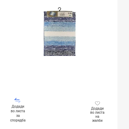
Додади
Додади
во листа
во листа
за
на
споредба
желби