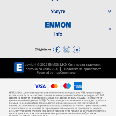
Услуги
Info
Следете не
Copyright © 2026 ENMON.MKD. Сите права задржани.
Политика за колачиња
Политика за приватност
Powered by
nopCommerce
НАПОМЕНА: Цените на овој сајт важат исклучиво за купување од WEB продавницата и
истите може да се разликуваат од оние во малопродажните објекти на фирмата ЕНМОН.
Цените на сајтот се искажани во Македонски денари со вклучен ДДВ. Плаќањето се
врши исклучиво во денари (МКД). Сите производи прикажани на сајтот се дел од нашата
понуда и не се подразбира дека се достапни во секој момент. Ние настојуваме да
бидеме што е можно по прецизни во описот на производите, нивниот приказ преку слики
и самите цени, но не можеме да гарантираме дека описите на производите, нивните
цени, фотографиите или било која друга содржина е без грешки. За расположливоста на
производите, како и за дополнителни информации можете да ни се обратите на
телефонскиот број: +389 76 22 44 77.