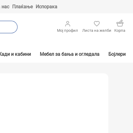
 нас
Плаќање
Испорака
Мој профил
Листа на желби
Kорпа
Кади и кабини
Мебел за бања и огледала
Бојлери