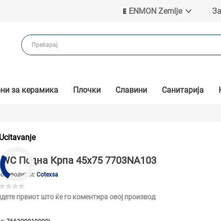
ENMON Zemlje
За
ENMON SRB
ENMON BIH
ENMON HR
ENMON MKD
ни за керамика
Плочки
Славини
Санитарија
Ucitavanje
WC Подна Крпа 45x75 7703NA103
оизводител:
Cotexsa
дете првиот што ќе го коментира овој производ