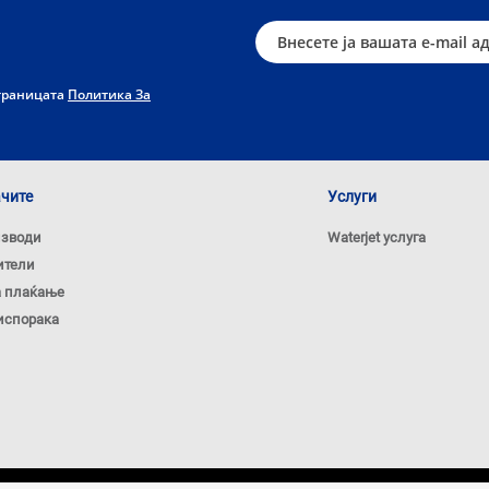
страницата
Политика За
ачите
Услуги
изводи
Waterjet услуга
ители
а плаќање
испорака