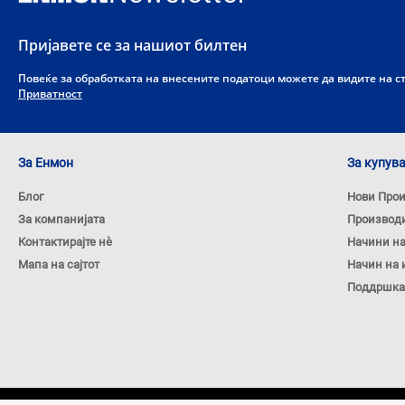
Пријавете се за нашиот билтен
Повеќе за обработката на внесените податоци можете да видите на 
Приватност
За Енмон
За купув
Блог
Нови Про
За компанијата
Производ
Контактирајте нѐ
Начини н
Мапа на сајтот
Начин на 
Поддршка