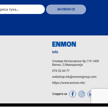
Info
Оливер Китановски бр.119 1400
Велес, С.Македонија
076 22 44 77
webshop.mk@enmongroup.com
https://www.enmon.mk/
Следете не