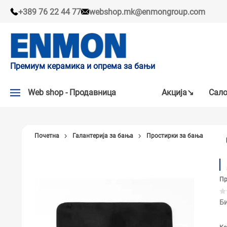
+389 76 22 44 77
webshop.mk@enmongroup.com
Премиум керамика и опрема за бањи
Web shop - Продавница
Акцијa↘
Сало
АКЦИЈA↘
Почетна
Галантерија за бања
Простирки за бања
НАШИ ПРЕПОРАКИ
ПЛОЧКИ
Пр
СЛАВИНИ
КАДИ И КАБИНИ
Би
САНИТАРИЈА