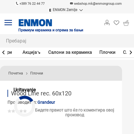
+389 76 22 44 77
webshop.mk@enmongroup.com
ENMON Zemlje
ENMON SRB
ENMON BIH
ENMON HR
Премиум керамика и опрема за бањи
ENMON MKD
јлери
Акцијa↘
Салони за керамика
Плочки
Слав
Почетна
Плочки
Ucitavanje
Wood Line rec. 60x120
Производител:
Grandeur
Бидете првиот што ќе го коментира овој
производ