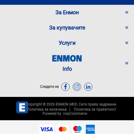
За Енмон
За купувачите
Услуги
Info
Следете не
Copyright © 2026 ENMON.MKD. Сите права задржани.
Политика за колачиња
Политика за приватност
Powered by
nopCommerce