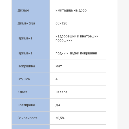
Дизајн
имитација на дрво
Димензија
60x120
надворешни и внатрешни
Примена
површини
Примена
подни и ѕидни површини
Површина
мат
BrojLica
4
Класа
I Класа
Глазирана
ДА
Впивливост
<0,5%