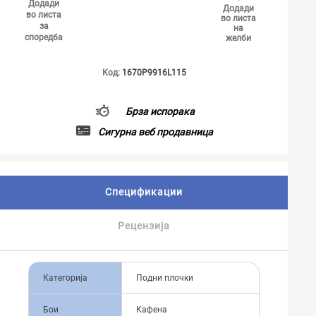
Додади
Додади
во листа
во листа
за
на
споредба
желби
Код:
1670P9916L115
Брза испорака
Сигурна веб продавница
Спецификации
Рецензија
Категорија
Подни плочки
Бои
Кафена