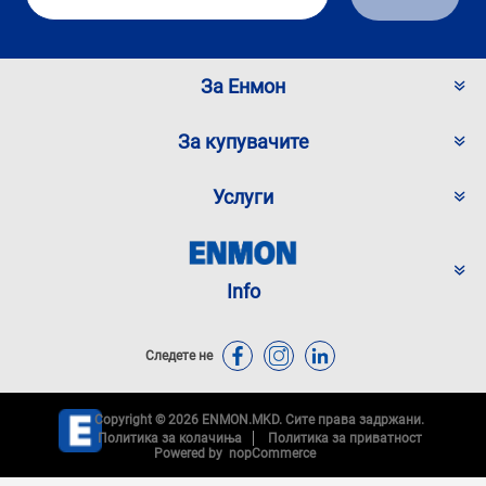
За Енмон
За купувачите
Услуги
Info
Следете не
Copyright © 2026 ENMON.MKD. Сите права задржани.
Политика за колачиња
Политика за приватност
Powered by
nopCommerce