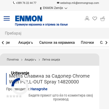
+389 76 22 44 77
webshop.mk@enmongroup.com
ENMON Zemlje
ENMON SRB
ENMON BIH
ENMON HR
Премиум керамика и опрема за бањи
ENMON MKD
јлери
Акцијa↘
Салони за керамика
Плочки
Слав
Почетна
Акцијa↘
Летна акција
Ucitavanje
Metris Славинa за Садопер Chrome
With PULL-OUT Spray 14820000
Производител:
Hansgrohe
Бидете првиот што ќе го коментира овој
производ