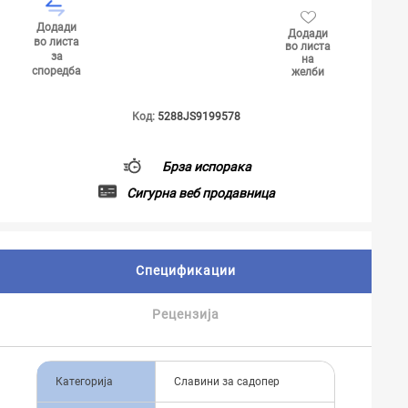
Додади
Додади
во листа
во листа
за
на
споредба
желби
Код:
5288JS9199578
Брза испорака
Сигурна веб продавница
Спецификации
Рецензија
Категорија
Славини за садопер