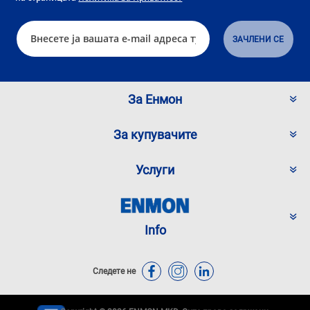
За Енмон
За купувачите
Услуги
Info
Следете не