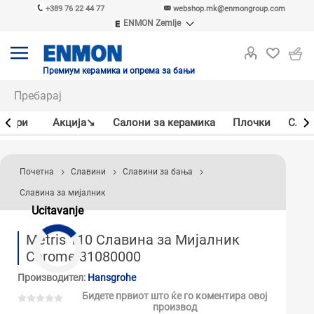
+389 76 22 44 77
webshop.mk@enmongroup.com
ENMON Zemlje
ENMON SRB
ENMON BIH
ENMON HR
Премиум керамика и опрема за бањи
ENMON MKD
јлери
Акцијa↘
Салони за керамика
Плочки
Слав
Почетна
Славини
Славини за бања
Славина за мијалник
Ucitavanje
Metris 110 Славина за Мијалник
Chrome 31080000
Производител:
Hansgrohe
Бидете првиот што ќе го коментира овој
производ