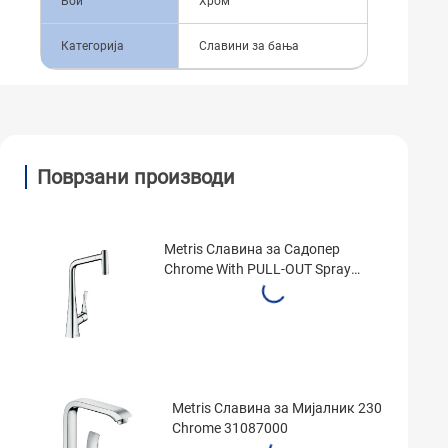
Бои
Хром
Категорија
Славини за бања
Поврзани производи
Metris Славинa за Садопер
Chrome With PULL-OUT Spray
14820000
Metris Славина за Мијалник 230
Chrome 31087000