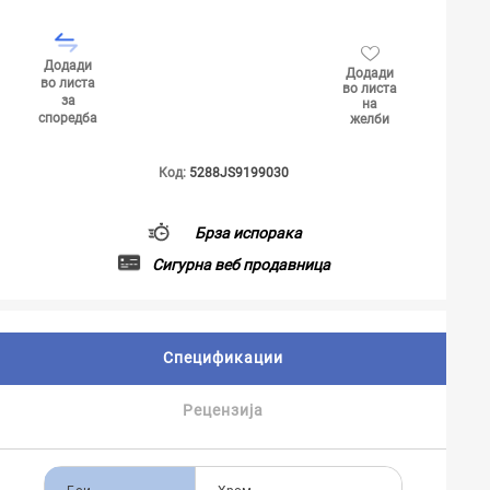
Додади
Додади
во листа
во листа
за
на
споредба
желби
Код:
5288JS9199030
Брза испорака
Сигурна веб продавница
Спецификации
Рецензија