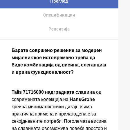
Преглед
Спецификации
Рецензија
Барате совршено решение за модерен
мијалник кое истовремено треба да
биде комбинација од висина, елеганција
и врвна функционалност?
Talis 71716000 надградната славина
од
современата колекција на
HansGrohe
креира минималистички дизајн и има
практична примена и прилагодена е за
секојдневните потреби. Поголемата висина
на славината овозможува повеќе простор и