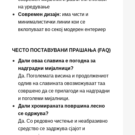
на уредување
Современ дизајн:
има чисти и
минималистички линии кои се
вклопуваат во секој модерен ентериер
ЧЕСТО ПОСТАВУВАНИ ПРАШАЊА (FAQ)
Дали оваа славина е погодна за
надградни мијалници?
Да. Поголемата висина и продолжениот
одлив на славината овозможуваат таа
совршено да се прилагоди на надградни
и поголеми мијалници.
Дали хромираната површина лесно
се одржува?
Да. Со редовно чистење и неабразивно
средство се задржува сјајот и