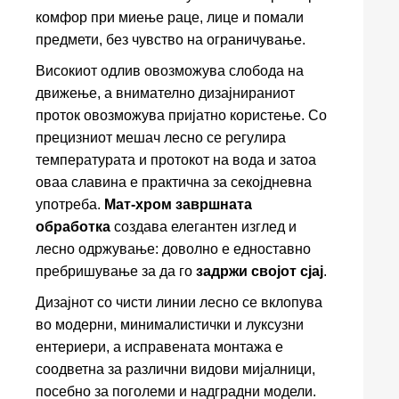
комфор при миење раце, лице и помали
предмети, без чувство на ограничување.
Високиот одлив овозможува слобода на
движење, а внимателно дизајнираниот
проток овозможува пријатно користење. Со
прецизниот мешач лесно се регулира
температурата и протокот на вода и затоа
оваа славина е практична за секојдневна
употреба.
Мат-хром завршната
обработка
создава елегантен изглед и
лесно одржување: доволно е едноставно
пребришување за да го
задржи својот сјај
.
Дизајнот со чисти линии лесно се вклопува
во модерни, минималистички и луксузни
ентериери, а исправената монтажа е
соодветна за различни видови мијалници,
посебно за поголеми и надградни модели.