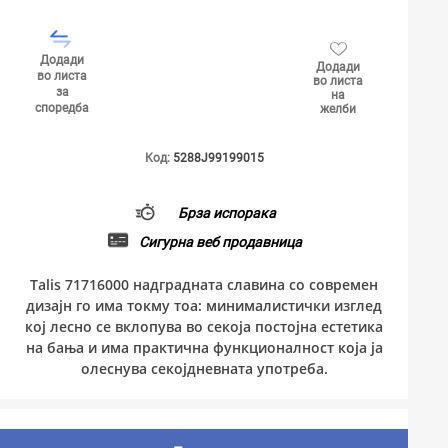
Додади
Додади
во листа
во листа
за
на
споредба
желби
Код:
5288J99199015
Брза испорака
Сигурна веб продавница
Talis 71716000 надградната славина со современ
дизајн го има токму тоа: минималистички изглед
кој лесно се вклопува во секоја постојна естетика
на бања и има практична функционалност која ја
олеснува секојдневната употреба.