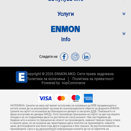
Услуги
Info
Следете не
Copyright © 2026 ENMON.MKD. Сите права задржани.
Политика за колачиња
Политика за приватност
Powered by
nopCommerce
НАПОМЕНА: Цените на овој сајт важат исклучиво за купување од WEB продавницата и
истите може да се разликуваат од оние во малопродажните објекти на фирмата ЕНМОН.
Цените на сајтот се искажани во Македонски денари со вклучен ДДВ. Плаќањето се
врши исклучиво во денари (МКД). Сите производи прикажани на сајтот се дел од нашата
понуда и не се подразбира дека се достапни во секој момент. Ние настојуваме да
бидеме што е можно по прецизни во описот на производите, нивниот приказ преку слики
и самите цени, но не можеме да гарантираме дека описите на производите, нивните
цени, фотографиите или било која друга содржина е без грешки. За расположливоста на
производите, како и за дополнителни информации можете да ни се обратите на