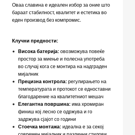
Оваа славина е идеален избор за оние што
бараат стабилност, квалитет и естетика во
еден производ без компромис.
Клучни предности:
Висока батерија:
овозможува повеќе
простор за миење и полесна употреба
во случај кога се монтира на надграден
мијалник
Прецизна контрола:
регулирањето на
температурата и протокот се едноставни
благодарение на квалитетниот мешач
Елегантна површина:
има хромиран
финиш кој лесно се одржува и го
задржува сјајот со години
Стоечка монтажа:
идеална е за секој
современ мијалник и различни стилови