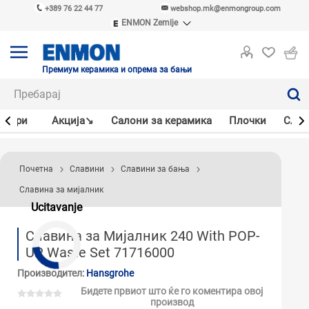
+389 76 22 44 77
webshop.mk@enmongroup.com
ENMON Zemlje
ENMON SRB
ENMON BIH
ENMON HR
Премиум керамика и опрема за бањи
ENMON MKD
јлери
Акцијa↘
Салони за керамика
Плочки
Слав
Почетна
Славини
Славини за бања
Славина за мијалник
Ucitavanje
Славина за Мијалник 240 With POP-
UP Waste Set 71716000
Производител:
Hansgrohe
Бидете првиот што ќе го коментира овој
производ