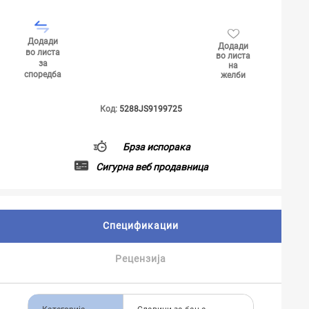
Додади
Додади
во листа
во листа
за
на
споредба
желби
Код:
5288JS9199725
Брза испорака
Сигурна веб продавница
Спецификации
Рецензија