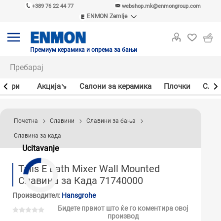
+389 76 22 44 77
webshop.mk@enmongroup.com
ENMON Zemlje
ENMON SRB
ENMON BIH
ENMON HR
Премиум керамика и опрема за бањи
ENMON MKD
јлери
Акцијa↘
Салони за керамика
Плочки
Слав
Почетна
Славини
Славини за бања
Славина за када
Ucitavanje
Talis E Bath Mixer Wall Mounted
Славина за Када 71740000
Производител:
Hansgrohe
Бидете првиот што ќе го коментира овој
производ