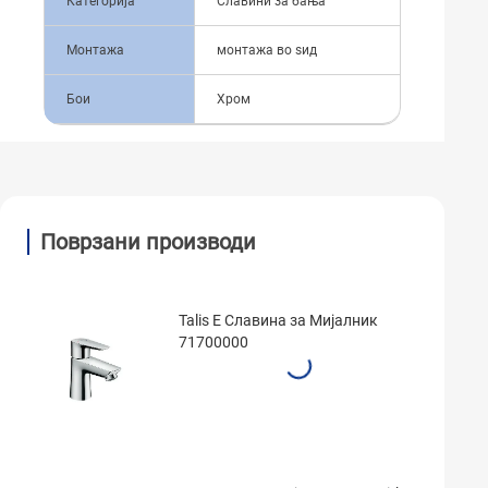
Категорија
Славини за бања
Монтажа
монтажа во ѕид
Бои
Хром
Поврзани производи
Talis E Славина за Мијалник
71700000