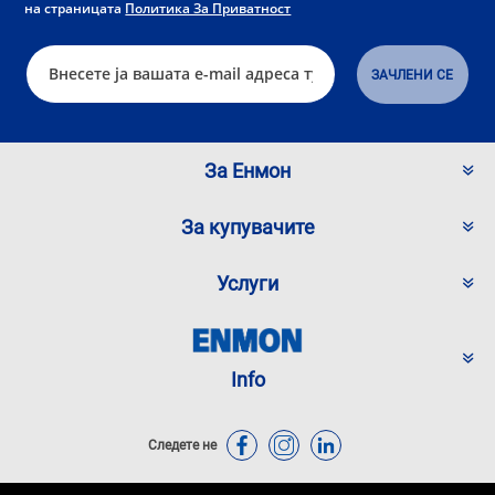
на страницата
Политика За Приватност
За Енмон
За купувачите
Услуги
Info
Следете не