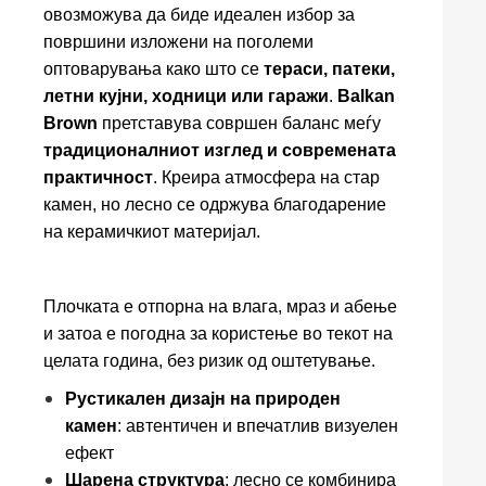
овозможува да биде идеален избор за
површини изложени на поголеми
оптоварувања како што се
тераси, патеки,
летни кујни, ходници или гаражи
.
Balkan
Brown
претставува совршен баланс меѓу
традиционалниот изглед и современата
практичност
. Креира атмосфера на стар
камен, но лесно се одржува благодарение
на керамичкиот материјал.
Плочката е отпорна на влага, мраз и абење
и затоа е погодна за користење во текот на
целата година, без ризик од оштетување.
Рустикален дизајн на природен
камен
: автентичен и впечатлив визуелен
ефект
Шарена структура
: лесно се комбинира