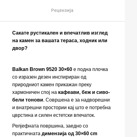
Рецензија
Сакате рустикален и впечатлив изглед
на камен за вашата тераса, ходник или
двор?
Balkan Brown 9520 30×60
е подна плочка
со изразен дезен инспириран од
природниот камен прикажан преку
хармоничен спој на
кафеави, беж и сиво-
бели тонови
. Совршена е за надворешни
и внатрешни простории кај што е потребна
цврстина и силен естетски впечаток.
Релјефната површина, заедно со
практичната
димензија од 30×60 cm