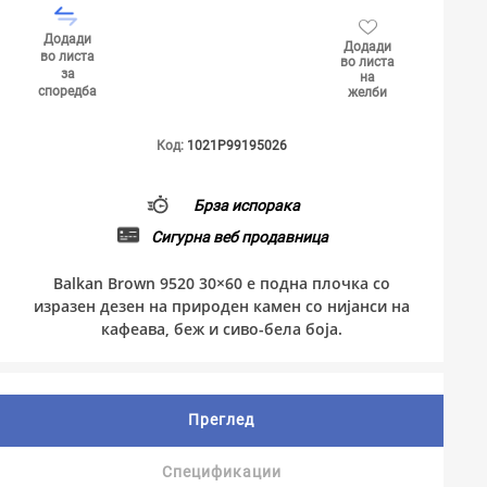
Додади
Додади
во листа
во листа
за
на
споредба
желби
Код:
1021P99195026
Брза испорака
Сигурна веб продавница
Balkan Brown 9520 30×60 е подна плочка со
изразен дезен на природен камен со нијанси на
кафеава, беж и сиво-бела боја.
Преглед
Спецификации