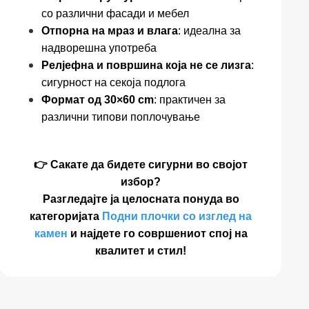
со различни фасади и мебел
Отпорна на мраз и влага
: идеална за
надворешна употреба
Релјефна и површина која не се лизга
:
сигурност на секоја подлога
Формат од 30×60 cm
: практичен за
различни типови поплочување
👉 Сакате да бидете сигурни во својот
избор?
Разгледајте ја целосната понуда во
категоријата
Подни плочки со изглед на
камен
и најдете го совршениот спој на
квалитет и стил!