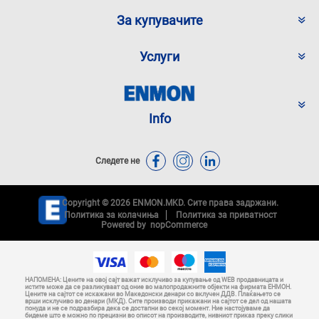
За купувачите
Услуги
Info
Следете не
Copyright © 2026 ENMON.MKD. Сите права задржани.
Политика за колачиња
Политика за приватност
Powered by
nopCommerce
НАПОМЕНА: Цените на овој сајт важат исклучиво за купување од WEB продавницата и
истите може да се разликуваат од оние во малопродажните објекти на фирмата ЕНМОН.
Цените на сајтот се искажани во Македонски денари со вклучен ДДВ. Плаќањето се
врши исклучиво во денари (МКД). Сите производи прикажани на сајтот се дел од нашата
понуда и не се подразбира дека се достапни во секој момент. Ние настојуваме да
бидеме што е можно по прецизни во описот на производите, нивниот приказ преку слики