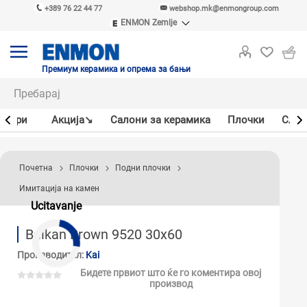
+389 76 22 44 77
webshop.mk@enmongroup.com
ENMON Zemlje
ENMON SRB
ENMON BIH
ENMON HR
Премиум керамика и опрема за бањи
ENMON MKD
јлери
Акцијa↘
Салони за керамика
Плочки
Слав
Почетна
Плочки
Подни плочки
Имитација на камен
Ucitavanje
Balkan Brown 9520 30x60
Производител:
Kai
Бидете првиот што ќе го коментира овој
производ