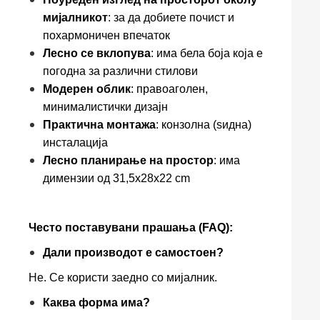
мијалникот
: за да добиете почист и
похармоничен впечаток
Лесно се вклопува
: има бела боја која е
погодна за различни стилови
Модерен облик
: правоаголен,
минималистички дизајн
Практична монтажа
: конзолна (ѕидна)
инсталација
Лесно планирање на простор
: има
димензии од 31,5x28x22 cm
Често поставувани прашања (FAQ):
Дали производот е самостоен?
Не. Се користи заедно со мијалник.
Каква форма има?