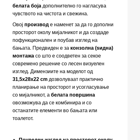
белата боја
дополнително го нагласува
чувството на чистота и свежина.
Овој
производ
е наменет за да го дополни
просторот околу мијалникот и да создаде
пофункционален и поубав изглед на
бањата. Предвиден е за
конзолна (ѕидна)
монтажа
со што е соодветен за секое
современо решение со лесен визуелен
изглед. Димензиите на моделот од
31,5x28x22 cm
дозволуваат практично
планирање на просторот и усогласување
со мијалникот, а
белата површина
овозможува да се комбинира и со
останатите елементи во бањата или
тоалетот.
Поуреден изглед на просторот околу