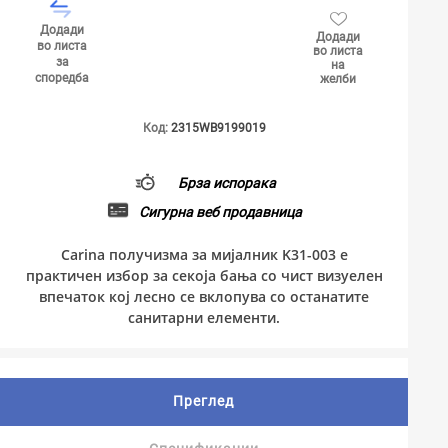
Додади
Додади
во листа
во листа
за
на
споредба
желби
Код:
2315WB9199019
Брза испорака
Сигурна веб продавница
Carina получизма за мијалник K31-003 е
практичен избор за секоја бања со чист визуелен
впечаток кој лесно се вклопува со останатите
санитарни елементи.
Преглед