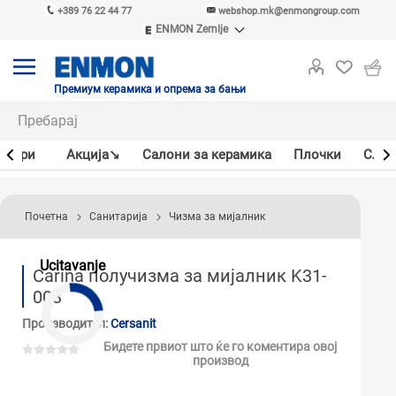
+389 76 22 44 77
webshop.mk@enmongroup.com
ENMON Zemlje
ENMON SRB
ENMON BIH
ENMON HR
Премиум керамика и опрема за бањи
ENMON MKD
јлери
Акцијa↘
Салони за керамика
Плочки
Слав
Почетна
Санитарија
Чизма за мијалник
Ucitavanje
Carina получизма за мијалник K31-
003
Производител:
Cersanit
Бидете првиот што ќе го коментира овој
производ