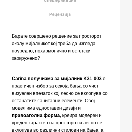
Спецификации
Рецензија
Барате совршено решение за просторот
околу мијалникот кој треба да изгледа
поуредно, похармонично и естетски
заокружено?
Carina получизма за мијалник K31-003
е
практичен избор за секоја бања со чист
визуелен впечаток кој лесно се вклопува со
останатите санитарни елементи. Овој
модел има едноставен дизајн и
правоаголна форма
, креира модерен и
уреден карактер на просторот и лесно се
вклопува во различни стилови на бања, а