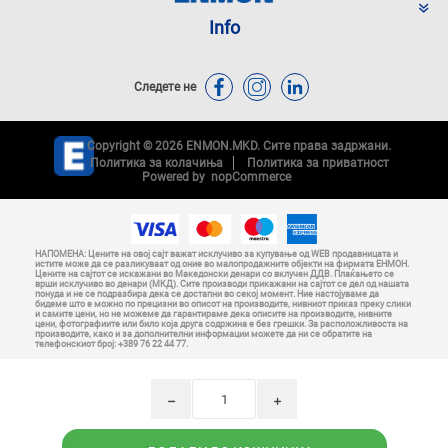
Info
Следете не
Copyright © 2026 ENMON.MKD. Сите права задржани.
Политика за колачиња
Политика за приватност
Powered by
nopCommerce
НАПОМЕНА: Цените на овој сајт важат исклучиво за купување од WEB продавницата и
истите може да се разликуваат од оние во малопродажните објекти на фирмата ЕНМОН.
Цените на сајтот се искажани во Македонски денари со вклучен ДДВ. Плаќањето се
врши исклучиво во денари (МКД). Сите производи прикажани на сајтот се дел од нашата
понуда и не се подразбира дека се достапни во секој момент. Ние настојуваме да
бидеме што е можно по прецизни во описот на производите, нивниот приказ преку слики
и самите цени, но не можеме да гарантираме дека описите на производите, нивните
цени, фотографиите или било која друга содржина е без грешки. За расположливоста на
производите, како и за дополнителни информации можете да ни се обратите на
телефонскиот број: +389 76 22 44 77.
h
i