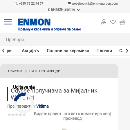
+389 76 22 44 77
webshop.mk@enmongroup.com
ENMON Zemlje
ENMON SRB
ENMON BIH
ENMON HR
Премиум керамика и опрема за бањи
ENMON MKD
јлери
Акцијa↘
Салони за керамика
Плочки
Слав
Почетна
СИТЕ ПРОИЗВОДИ
Ucitavanje
Odysee Получизма за Мијалник
W310101
Производител:
Vidima
Бидете првиот што ќе го коментира овој
производ