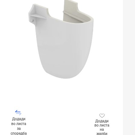
Додади
Додади
во листа
во листа
за
на
споредба
желби