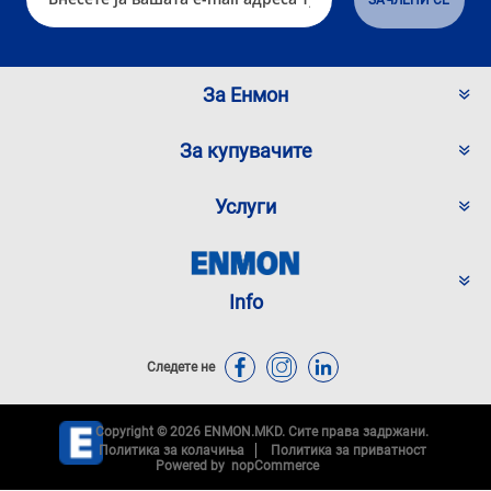
За Енмон
За купувачите
Услуги
Info
Следете не
Copyright © 2026 ENMON.MKD. Сите права задржани.
Политика за колачиња
Политика за приватност
Powered by
nopCommerce