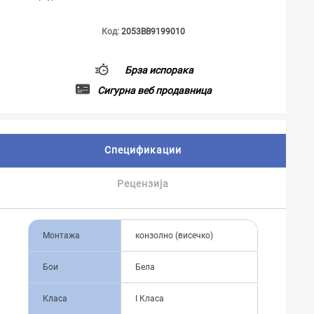
Код:
2053BB9199010
Брза испорака
Сигурна веб продавница
Спецификации
Рецензија
Монтажа
конзолно (висечко)
Бои
Бела
Класа
I Класа