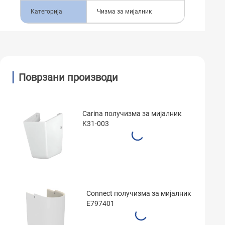
Категорија
Чизма за мијалник
Поврзани производи
Carina получизма за мијалник
K31-003
Connect получизма за мијалник
E797401