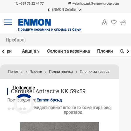
+389 76 22 44 77
webshop.mk@enmongroup.com
ENMON Zemlje
ENMON SRB
ENMON BIH
ENMON HR
Премиум керамика и опрема за бањи
ENMON MKD
јлери
Акцијa↘
Салони за керамика
Плочки
Слав
Почетна
Плочки
Подни плочки
Плочки за тераса
Ucitavanje
Carousel Antracite KK 59x59
Производител:
Enmon бренд
Бидете првиот што ќе го коментира овој
производ