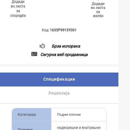
Додади
Додади
во листа
во листа
за
на
споредба
желби
Код:
1635P9915Y001
Брза испорака
Сигурна веб продавница
Спецификации
Рецензија
Категорија
Подни плочки
надворешни и внатрешни
Примена