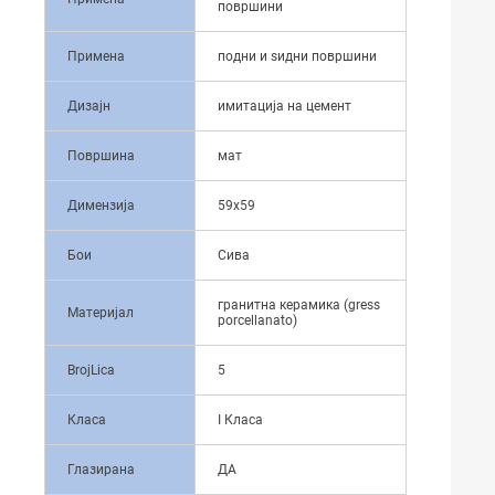
површини
Примена
подни и ѕидни површини
Дизајн
имитација на цемент
Површина
мат
Димензија
59x59
Бои
Сива
гранитна керамика (gress
Материјал
porcellanato)
BrojLica
5
Класа
I Класа
Глазирана
ДА