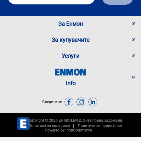
За Енмон
За купувачите
Услуги
Info
Следете не
Copyright © 2026 ENMON.MKD. Сите права задржани.
Политика за колачиња
Политика за приватност
Powered by
nopCommerce