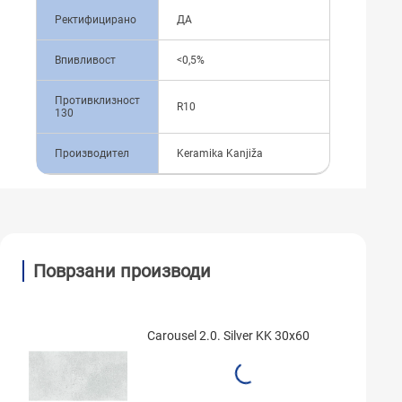
Ректифицирано
ДА
Впивливост
<0,5%
Противклизност
R10
130
Производител
Keramika Kanjiža
Поврзани производи
Carousel 2.0. Silver KK 30x60