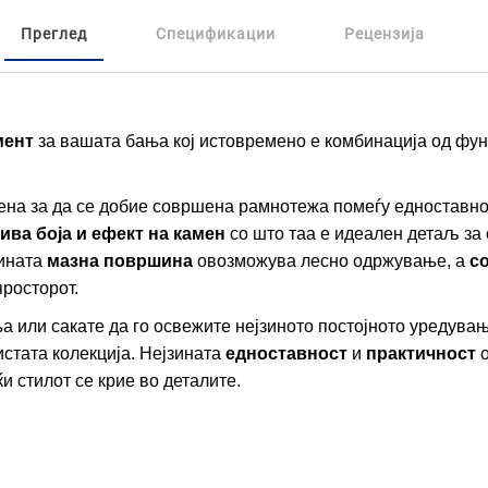
Преглед
Спецификации
Рецензија
мент
за вашата бања кој истовремено е комбинација од фун
ена за да се добие совршена рамнотежа помеѓу едноставнос
ива боја и ефект на камен
со што таа е идеален детаљ за 
зината
мазна површина
овозможува лесно одржување, а
с
просторот.
а или сакате да го освежите нејзиното постојното уредува
истата колекција. Нејзината
едноставност
и
практичност
о
и стилот се крие во деталите.