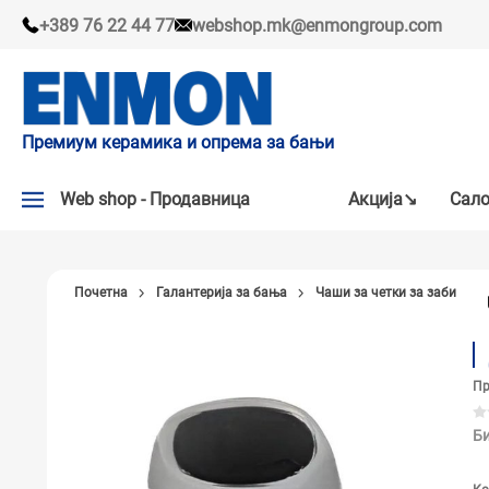
+389 76 22 44 77
webshop.mk@enmongroup.com
Премиум керамика и опрема за бањи
Web shop - Продавница
Акцијa↘
Сало
АКЦИЈA↘
Почетна
Галантерија за бања
Чаши за четки за заби
НАШИ ПРЕПОРАКИ
ПЛОЧКИ
Пр
СЛАВИНИ
КАДИ И КАБИНИ
Би
САНИТАРИЈА