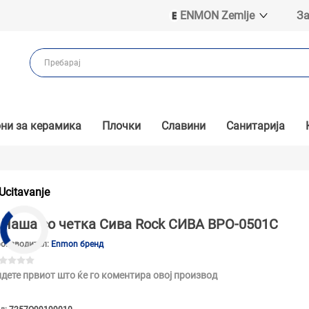
ENMON Zemlje
За
ENMON SRB
ENMON BIH
ENMON HR
ENMON MKD
ни за керамика
Плочки
Славини
Санитарија
Ucitavanje
Чаша со четка Сива Rock СИВА BPO-0501C
оизводител:
Enmon бренд
дете првиот што ќе го коментира овој производ