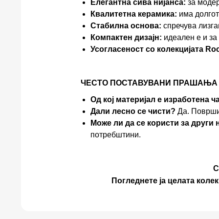
Елегантна сива нијанса:
за модер
Квалитетна керамика:
има долгот
Стабилна основа:
спречува лизг
Компактен дизајн:
идеален е и за
Усогласеност со колекцијата Roc
ЧЕСТО ПОСТАВУВАНИ ПРАШАЊА 
Од кој материјал е изработена ч
Дали лесно се чисти?
Да. Површин
Може ли да се користи за други
потребштини.
С
Погледнете ја целата колек