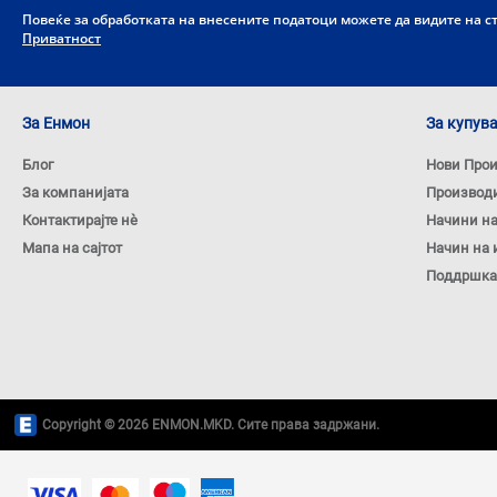
Повеќе за обработката на внесените податоци можете да видите на 
Приватност
За Енмон
За купув
Блог
Нови Про
За компанијата
Производ
Контактирајте нѐ
Начини н
Мапа на сајтот
Начин на 
Поддршка
Copyright © 2026 ENMON.MKD. Сите права задржани.