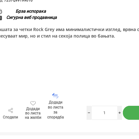
д:
7257Q99199010
Брза испорака
Сигурна веб продавница
ашата за четки Rock Grey има минималистички изглед, врвна 
несуваат мир, но и стил на секоја полица во бањата.
Додади
во листа
Додади
за
во листа
h
i
Сподели
споредба
на желби