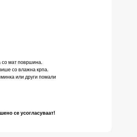
 со мат површина.
рише со влажна крпа.
шминка или други помали
шено се усогласуваат!