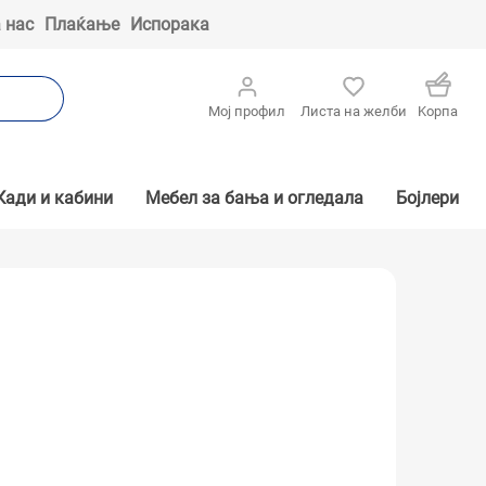
 нас
Плаќање
Испорака
Мој профил
Листа на желби
Kорпа
Кади и кабини
Мебел за бања и огледала
Бојлери