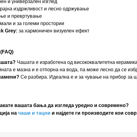
ен и универзален изглед
рајна издржливост и лесно одржување
ање и превртување
 мали и за големи простории
k Grey:
за хармоничен визуелен ефект
(FAQ)
ашата?
Чашата е изработена од висококвалитетна керамика
ата е мазна и е отпорна на вода, па може лесно да се изб
 намени?
Се разбира. Идеална е и за чување на прибор за 
акате вашата бања да изгледа уредно и современо?
ција на
чаши и тацни
и најдете ги производите кои совр