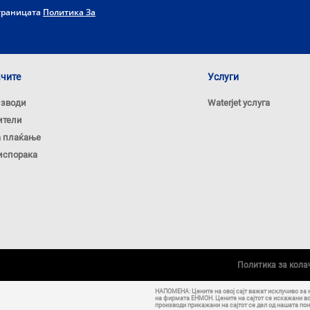
страницата
Политика За
ачите
Услуги
изводи
Waterjet услуга
ители
а плаќање
испорака
Политика за кол
НАПОМЕНА: Цените на овој сајт важат исклучиво за 
на фирмата ЕНМОН. Цените на сајтот се искажани в
производи прикажани на сајтот се дел од нашата пон