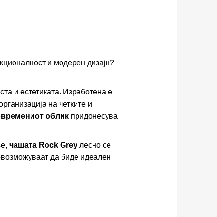
кционалност и модерен дизајн?
та и естетиката. Изработена е
организација на четките и
овремениот облик
придонесува
ње,
чашата Rock Grey
лесно се
возможуваат да биде идеален