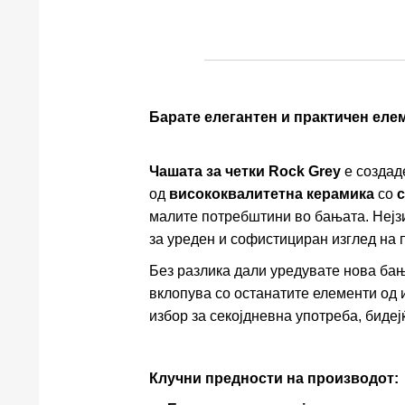
Барате елегантен и практичен еле
Чашата за четки Rock Grey
е создад
од
висококвалитетна керамика
со
с
малите потребштини во бањата. Неј
за уреден и софистициран изглед на 
Без разлика дали уредувате нова бањ
вклопува со останатите елементи од 
избор за секојдневна употреба, бидејќ
Клучни предности на производот: