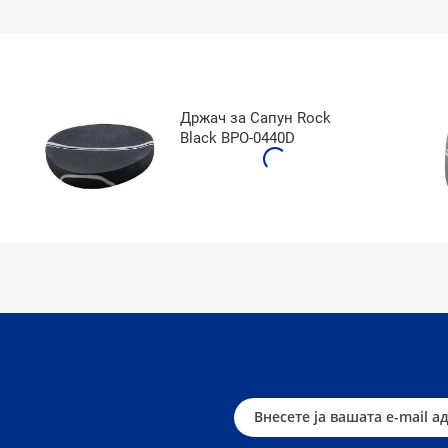
Држач за Сапун Rock
Black BPO-0440D