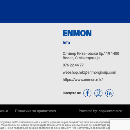
Info
Оливер Китановски бр.119 1400
Велес, С.Македонија
076 22 44 77
webshop.mk@enmongroup.com
https://www.enmon.mk/
Следете не
ачиња
Политика за приватност
Powered by
nopCommerce
купување од WEB продавницата и истите може да се разликуваат од оние во малопродажните објекти
о Македонски денари со вклучен ДДВ. Плаќањето се врши исклучиво во денари (МКД). Сите
уда и не се подразбира дека се достапни во секој момент. Ние настојуваме да бидеме што е можно