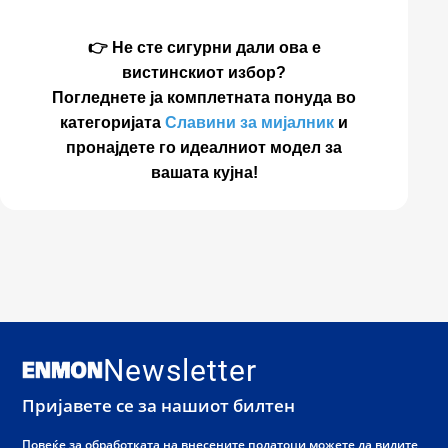
👉 Не сте сигурни дали ова е
вистинскиот избор?
Погледнете ја комплетната понуда во
категоријата
Славини за мијалник
и
пронајдете го идеалниот модел за
вашата кујна!
Newsletter
Пријавете се за нашиот билтен
Повеќе за обработката на внесените податоци можете да видите