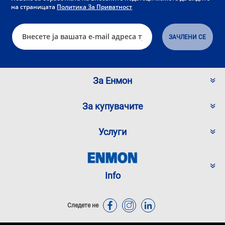
на страницата
Политика За Приватност
За Енмон
За купувачите
Услуги
Info
Следете не