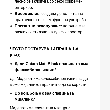
лесно се вклопува со секој современ
ентериер.
Висок излив
: создава дополнителна
практичност при секојдневна употреба.
Елегантно вклопување
: погодна е за
различни стилови на кујнски простор.
ЧЕСТО ПОСТАВУВАНИ ПРАШАЊА
(FAQ):
Дали Chiara Matt Black славината има
флексибилен излив?
Да. Моделот има флексибилен излив за да
може мијалникот практично да се користи.
Во која боја е оваа славина за
мијалник?
Моделот има елегантна мат црна