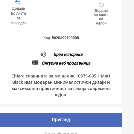
Додади
Додади
во листа
во листа
за
на
споредба
желби
Код:
5620J99199008
Брза испорака
Сигурна веб продавница
Chiara славината за мијалник 10875-635H Matt
Black има модерен минималистички дизајн и
максимална практичност за секоја современа
кујна.
Преглед