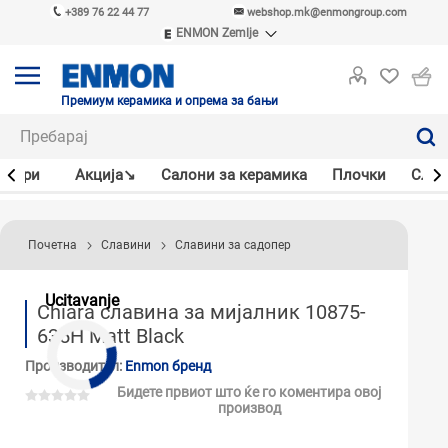
+389 76 22 44 77
webshop.mk@enmongroup.com
ENMON Zemlje
ENMON SRB
ENMON BIH
ENMON HR
Премиум керамика и опрема за бањи
ENMON MKD
јлери
Акцијa↘
Салони за керамика
Плочки
Слав
Почетна
Славини
Славини за садопер
Ucitavanje
Chiara славина за мијалник 10875-
635H Matt Black
Производител:
Enmon бренд
Бидете првиот што ќе го коментира овој
производ