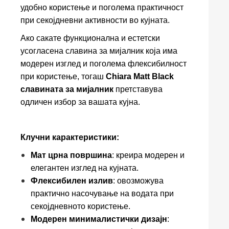
удобно користење и поголема практичност
при секојдневни активности во кујната.
Ако сакате функционална и естетски
усогласена славина за мијалник која има
модерен изглед и поголема флексибилност
при користење, тогаш
Chiara Matt Black
славината за мијалник
претставува
одличен избор за вашата кујна.
Клучни карактеристики:
Мат црна површина
: креира модерен и
елегантен изглед на кујната.
Флексибилен излив
: овозможува
практично насочување на водата при
секојдневното користење.
Модерен минималистички дизајн
: