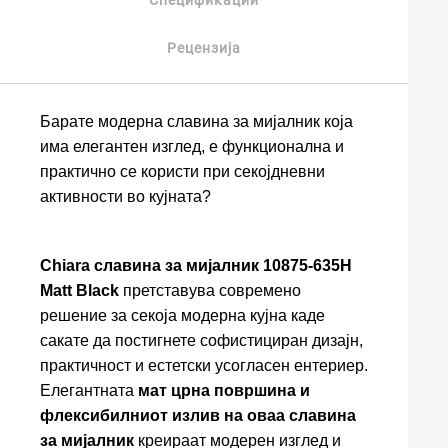
Спецификации
Рецензија
Барате модерна славина за мијалник која
има елегантен изглед, е функционална и
практично се користи при секојдневни
активности во кујната?
Chiara славина за мијалник 10875-635H
Matt Black
претставува современо
решение за секоја модерна кујна каде
сакате да постигнете софистициран дизајн,
практичност и естетски усогласен ентериер.
Елегантната
мат црна површина и
флексибилниот излив на оваа славина
за мијалник
креираат модерен изглед и