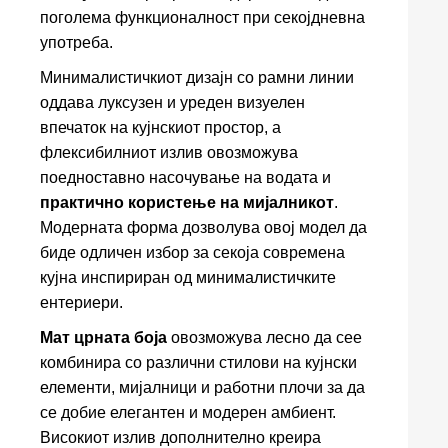
поголема функционалност при секојдневна
употреба.
Минималистичкиот дизајн со рамни линии
оддава луксузен и уреден визуелен
впечаток на кујнскиот простор, а
флексибилниот излив овозможува
поедноставно насочување на водата и
практично користење на мијалникот
.
Модерната форма дозволува овој модел да
биде одличен избор за секоја современа
кујна инспириран од минималистичките
ентериери.
Мат црната боја
овозможува лесно да сее
комбинира со различни стилови на кујнски
елементи, мијалници и работни плочи за да
се добие елегантен и модерен амбиент.
Високиот излив дополнително креира