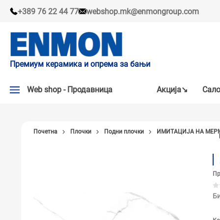
+389 76 22 44 77
webshop.mk@enmongroup.com
Премиум керамика и опрема за бањи
Web shop - Продавница
Акцијa↘
Сало
АКЦИЈA↘
Почетна
Плочки
Подни плочки
ИМИТАЦИЈА НА МЕР
НАШИ ПРЕПОРАКИ
ПЛОЧКИ
Пр
СЛАВИНИ
КАДИ И КАБИНИ
Би
САНИТАРИЈА