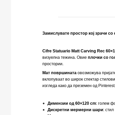
Замислувате простор кој зрачи со 
Cifre Statuario Matt Carving Rec 60×
визуелна тежина. Овие
плочки со г
простории.
Мат површината
овозможува пријате
вклопуваат во широк спектар стилови
изгледа како да преземен од Pinterest,
Димензии од 60×120 cm
: голем ф
Дискретни мермерни шари
: стил