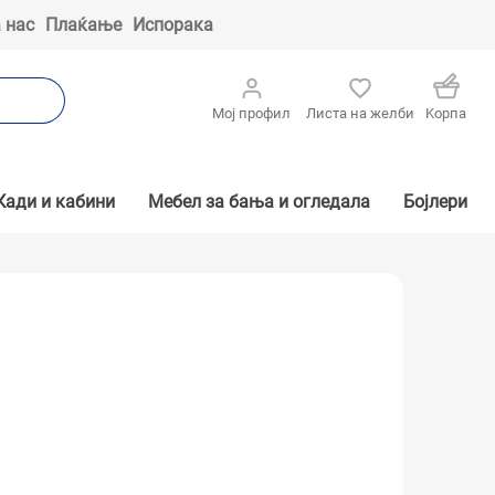
 нас
Плаќање
Испорака
Мој профил
Листа на желби
Kорпа
Кади и кабини
Мебел за бања и огледала
Бојлери