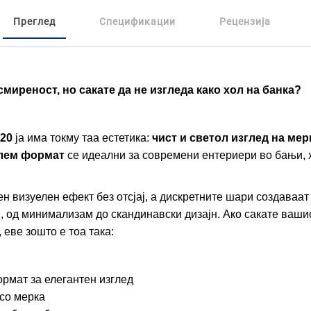
Преглед
Спецификации
Рецензија
смиреност, но сакате да не изгледа како хол на банка?
120
ја има токму таа естетика:
чист и светол изглед на ме
олем формат
се идеални за современи ентериери во бањи, 
н визуелен ефект без отсјај, а дискретните шари создаваат
, од минимализам до скандинавски дизајн. Ако сакате вашио
 еве зошто е тоа така:
ормат за елегантен изглед
 со мерка