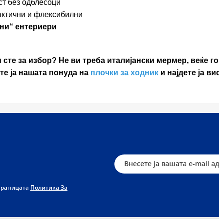
ст без одблесоци
актични и флексибилни
ни“ ентериери
 сте за избор?
Не ви треба италијански мермер, веќе го
ете ја нашата понуда на
плочки за ходник
и најдете ја ви
страницата
Политика За