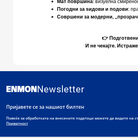
Мат површина
: визуелна смирено
Погодни за ѕидови и подови
: пр
Совршени за модерни, „прозрач
👉 Подготвени
И не чекајте. Истраж
Newsletter
Пријавете се за нашиот билтен
Повеќе за обработката на внесените податоци можете да видите на 
Приватност