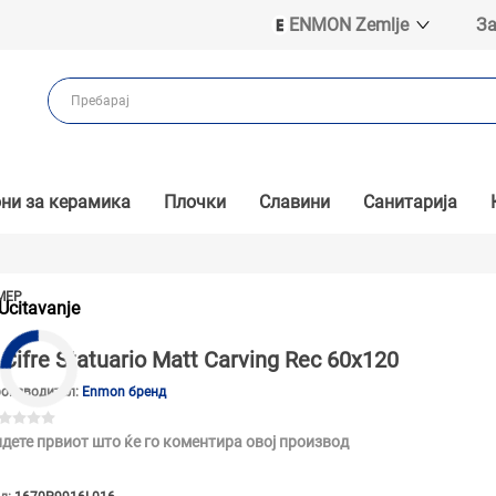
ENMON Zemlje
За
ENMON SRB
ENMON BIH
ENMON HR
ENMON MKD
ни за керамика
Плочки
Славини
Санитарија
МЕР
Ucitavanje
Cifre Statuario Matt Carving Rec 60x120
оизводител:
Enmon бренд
дете првиот што ќе го коментира овој производ