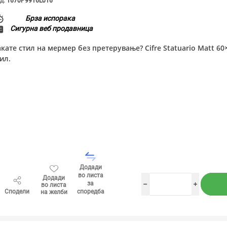
д:
1670P9916L016
Брза испорака
Сигурна веб продавница
акате стил на мермер без претерување? Cifre Statuario Matt 6
ил.
Додади
во листа
Додади
за
во листа
h
i
Сподели
споредба
на желби