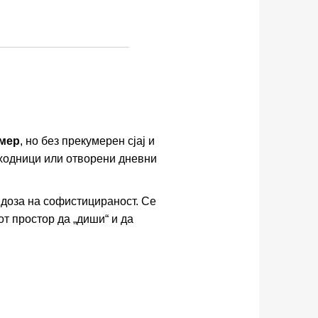
рмер
, но без прекумерен сјај и
ходници или отворени дневни
 доза на софистицираност. Се
т простор да „диши“ и да