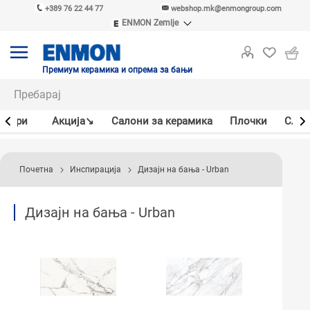
+389 76 22 44 77
webshop.mk@enmongroup.com
ENMON Zemlje
ENMON SRB
ENMON BIH
ENMON HR
Премиум керамика и опрема за бањи
ENMON MKD
јлери
Акцијa↘
Салони за керамика
Плочки
Слав
Почетна
Инспирација
Дизајн на бања - Urban
Дизајн на бања - Urban