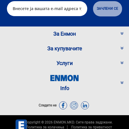
За Енмон
За купувачите
Услуги
Info
Следете не
Copyright © 2026 ENMON.MKD. Сите права задржани.
Политика за колачиња
Политика за приватност