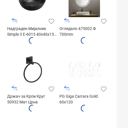
Надграден Мијалник
Огледалo 475002 Ф
Simple 3 E-6015 40x40x15
700mm
Matt Black
Држач за Крпи Круг
PG Giga Carrara Gold
50932 Мат Црна
60x120