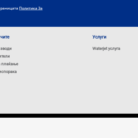
страницата
Политика За
ачите
Услуги
изводи
Waterjet услуга
ители
а плаќање
испорака
Политика за кол
НАПОМЕНА: Цените на овој сајт важат исклучиво за 
на фирмата ЕНМОН. Цените на сајтот се искажани в