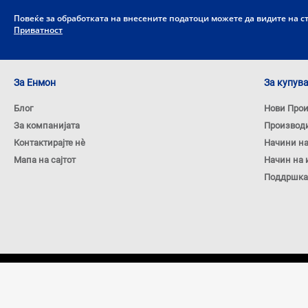
Повеќе за обработката на внесените податоци можете да видите на 
Приватност
За Енмон
За купув
Блог
Нови Про
За компанијата
Производ
Контактирајте нѐ
Начини н
Мапа на сајтот
Начин на 
Поддршка
Copyright © 2026 ENMON.MKD. Сите права задржани.