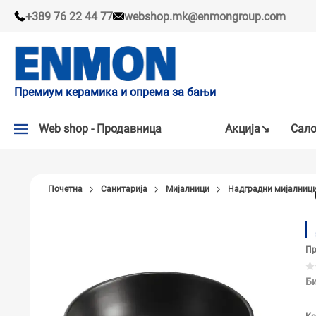
+389 76 22 44 77
webshop.mk@enmongroup.com
Премиум керамика и опрема за бањи
Web shop - Продавница
Акцијa↘
Сало
АКЦИЈA↘
Почетна
Санитарија
Мијалници
Надградни мијалниц
НАШИ ПРЕПОРАКИ
ПЛОЧКИ
Пр
СЛАВИНИ
КАДИ И КАБИНИ
Би
САНИТАРИЈА