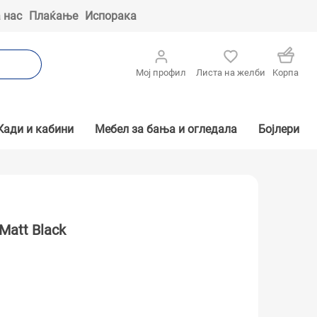
 нас
Плаќање
Испорака
Мој профил
Листа на желби
Kорпа
Кади и кабини
Мебел за бања и огледала
Бојлери
Matt Black