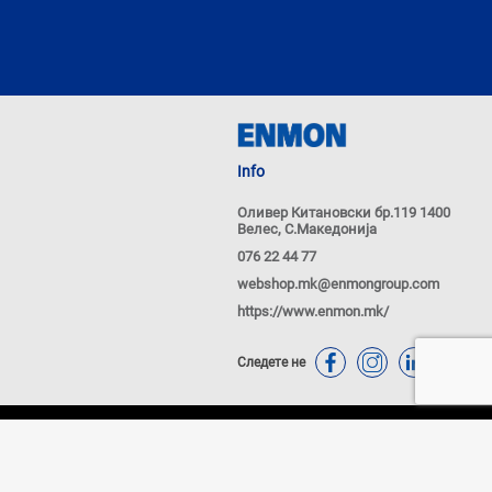
Info
Оливер Китановски бр.119 1400
Велес, С.Македонија
076 22 44 77
webshop.mk@enmongroup.com
https://www.enmon.mk/
Следете не
ачиња
Политика за приватност
Powered by
nopCommerce
купување од WEB продавницата и истите може да се разликуваат од оние во малопродажните објекти
о Македонски денари со вклучен ДДВ. Плаќањето се врши исклучиво во денари (МКД). Сите