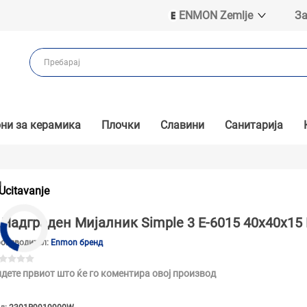
ENMON Zemlje
За
ENMON SRB
ENMON BIH
ENMON HR
ENMON MKD
ни за керамика
Плочки
Славини
Санитарија
и
Ucitavanje
Надграден Мијалник Simple 3 E-6015 40x40x15 
оизводител:
Enmon бренд
дете првиот што ќе го коментира овој производ