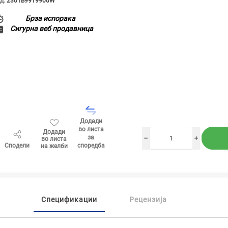
д:
2301B9919900W
Брза испорака
Сигурна веб продавница
Додади
во листа
Додади
за
во листа
h
i
Сподели
споредба
на желби
Спецификации
Рецензија