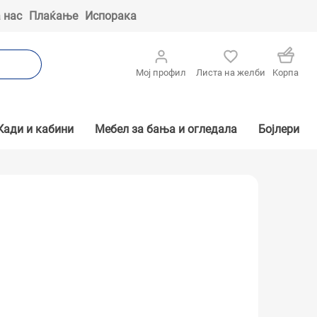
 нас
Плаќање
Испорака
Мој профил
Листа на желби
Kорпа
Кади и кабини
Мебел за бања и огледала
Бојлери