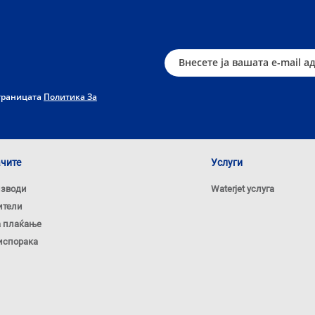
страницата
Политика За
ачите
Услуги
изводи
Waterjet услуга
ители
а плаќање
испорака