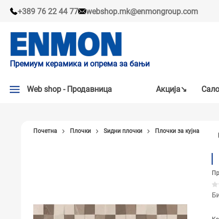
+389 76 22 44 77
webshop.mk@enmongroup.com
Премиум керамика и опрема за бањи
Web shop - Продавница
Акцијa↘
Сало
АКЦИЈA↘
Почетна
Плочки
Ѕидни плочки
Плочки за кујна
НАШИ ПРЕПОРАКИ
ПЛОЧКИ
Пр
СЛАВИНИ
КАДИ И КАБИНИ
Би
САНИТАРИЈА