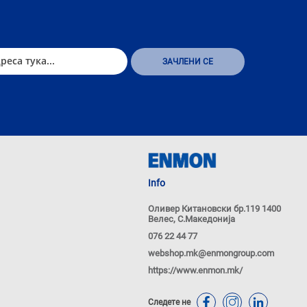
Info
Оливер Китановски бр.119 1400
Велес, С.Македонија
076 22 44 77
webshop.mk@enmongroup.com
https://www.enmon.mk/
Следете не