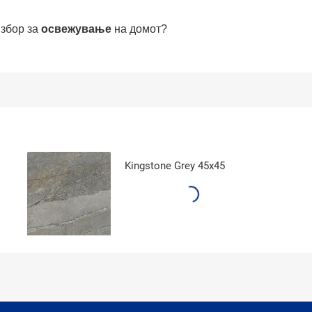
избор за
освежување
на домот?
Kingstone Grey 45x45