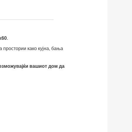
x60
.
а простории како кујна, бања
озможувајќи вашиот дом да