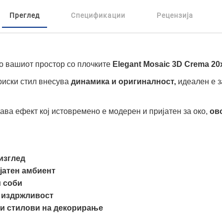
Преглед
Спецификации
Рецензија
во вашиот простор со плочките
Elegant Mosaic 3D Crema 20
триски стил внесува
динамика и оригиналност,
идеален е з
ава ефект кој истовремено е модерен и пријатен за око,
ов
изглед
јатен амбиент
и соби
 издржливост
и стилови на декорирање