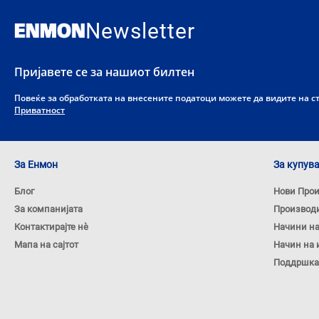
Newsletter
Пријавете се за нашиот билтен
Повеќе за обработката на внесените податоци можете да видите на 
Приватност
За Енмон
За купув
Блог
Нови Про
За компанијата
Производ
Контактирајте нѐ
Начини н
Мапа на сајтот
Начин на 
Поддршка