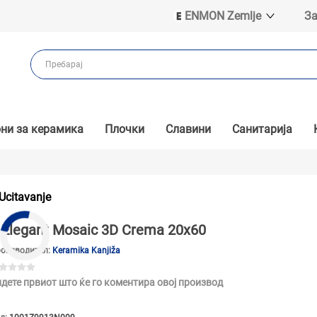
ENMON Zemlje
За
ENMON SRB
ENMON BIH
ENMON HR
ENMON MKD
ни за керамика
Плочки
Славини
Санитарија
Ucitavanje
Elegant Mosaic 3D Crema 20x60
оизводител:
Keramika Kanjiža
дете првиот што ќе го коментира овој производ