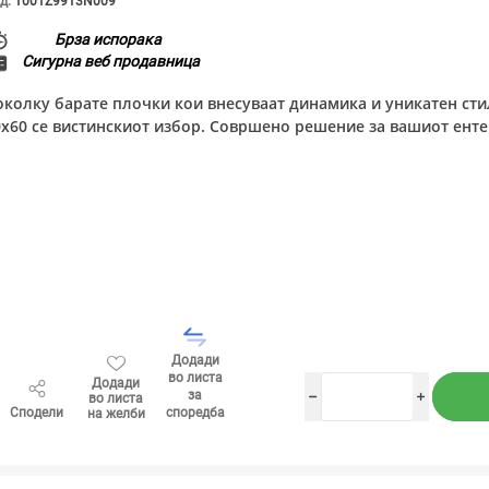
д:
1001Z9913N009
Брза испорака
Сигурна веб продавница
околку барате плочки кои внесуваат динамика и уникатен стил
0x60 се вистинскиот избор. Совршено решение за вашиот енте
Додади
во листа
Додади
за
во листа
h
i
Сподели
споредба
на желби