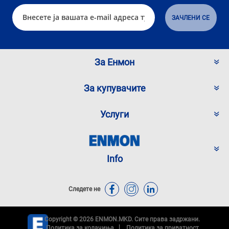
За Енмон
За купувачите
Услуги
Info
Следете не
Copyright © 2026 ENMON.MKD. Сите права задржани.
Политика за колачиња
Политика за приватност