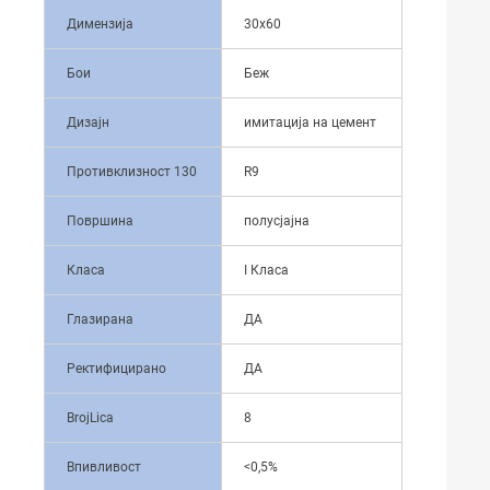
Димензија
30x60
Бои
Беж
Дизајн
имитација на цемент
Противклизност 130
R9
Површина
полусјајна
Класа
I Класа
Глазирана
ДА
Ректифицирано
ДА
BrojLica
8
Впивливост
<0,5%