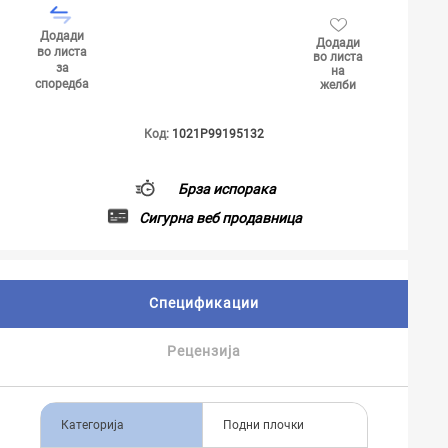
Додади
Додади
во листа
во листа
за
на
споредба
желби
Код:
1021P99195132
Брза испорака
Сигурна веб продавница
Спецификации
Рецензија
Категорија
Подни плочки