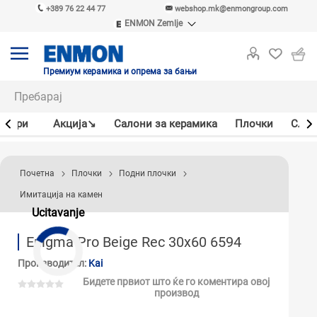
+389 76 22 44 77
webshop.mk@enmongroup.com
ENMON Zemlje
ENMON SRB
ENMON BIH
ENMON HR
Премиум керамика и опрема за бањи
ENMON MKD
јлери
Акцијa↘
Салони за керамика
Плочки
Слав
Почетна
Плочки
Подни плочки
Имитација на камен
Ucitavanje
Enigma Pro Beige Rec 30x60 6594
Производител:
Kai
Бидете првиот што ќе го коментира овој
производ