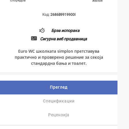
споредба
желби
Код:
2686B9919900I
Брза испорака
Сигурна веб продавница
Euro WC школката simplon претставува
практично и проверено решение за секоја
стандардна бања и тоалет.
Преглед
Спецификации
Рецензија