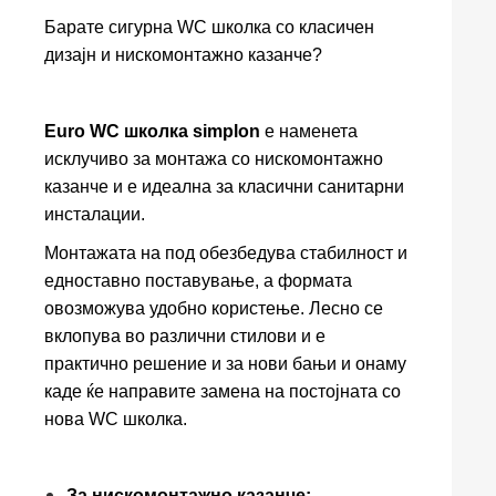
Барате сигурна WC школка со класичен
дизајн и нискомонтажно казанче?
Euro WC школка simplon
е наменета
исклучиво за монтажа со нискомонтажно
казанче и е идеална за класични санитарни
инсталации.
Монтажата на под обезбедува стабилност и
едноставно поставување, а формата
овозможува удобно користење. Лесно се
вклопува во различни стилови и е
практично решение и за нови бањи и онаму
каде ќе направите замена на постојната со
нова WC школка.
За нискомонтажно казанче: