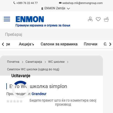
+389 76 22 44 77
webshop.mk@enmongroup.com
ENMON Zemlje
ENMON SRB
ENMON BIH
ENMON HR
Премиум керамика и опрема за бањи
ENMON MKD
јлери
Акцијa↘
Салони за керамика
Плочки
Слав
Почетна
Санитарија
WC школки
Симплон WC школки (одвод во под)
Ucitavanje
Euro WC школка simplon
Производител:
Grandeur
Бидете првиот што ќе го коментира овој
производ