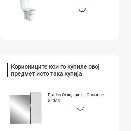
Корисниците кои го купиле овој
предмет исто така купија
Pratico Огледало со Орманче
550A3