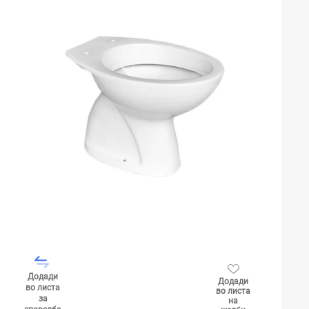
Додади
Додади
во листа
во листа
за
на