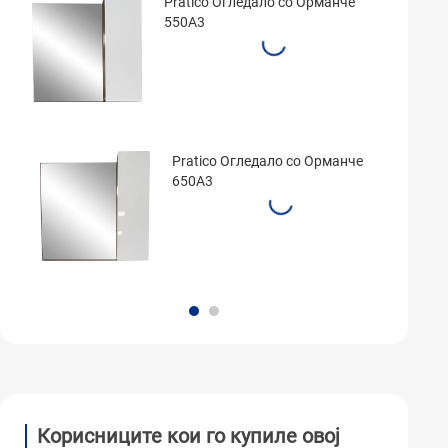
Pratico Огледало со Орманче
550A3
Pratico Огледало со Орманче
650A3
Корисниците кои го купиле овој