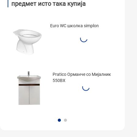
предмет исто така купија
Euro WC школка simplon
Pratico Орманче cо Мијалник
550BX