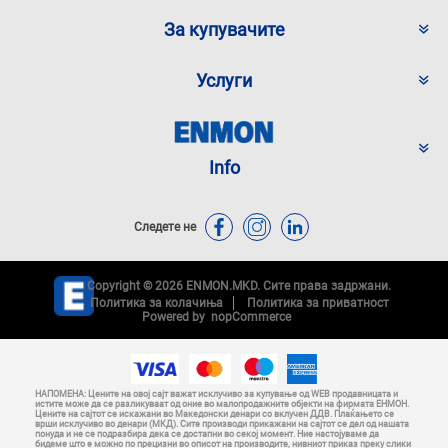
За купувачите
Услуги
Info
Следете не
Copyright © 2026 ENMON.MKD. Сите права задржани.
Политика за колачиња
Политика за приватност
Powered by
nopCommerce
НАПОМЕНА: Цените на овој сајт важат исклучиво за купување од WEB продавницата и
истите може да се разликуваат од оние во малопродажните објекти на фирмата ЕНМОН.
Цените на сајтот се искажани во Македонски денари со вклучен ДДВ. Плаќањето се
врши исклучиво во денари (МКД). Сите производи прикажани на сајтот се дел од нашата
понуда и не се подразбира дека се достапни во секој момент. Ние настојуваме да
бидеме што е можно по прецизни во описот на производите, нивниот приказ преку слики