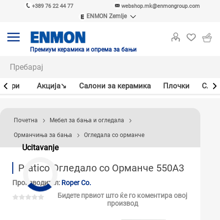
+389 76 22 44 77
webshop.mk@enmongroup.com
ENMON Zemlje
ENMON SRB
ENMON BIH
ENMON HR
Премиум керамика и опрема за бањи
ENMON MKD
јлери
Акцијa↘
Салони за керамика
Плочки
Слав
Почетна
Мебел за бања и огледала
Орманчиња за бања
Огледала со орманче
Ucitavanje
Pratico Огледало со Орманче 550A3
Производител:
Roper Co.
Бидете првиот што ќе го коментира овој
производ