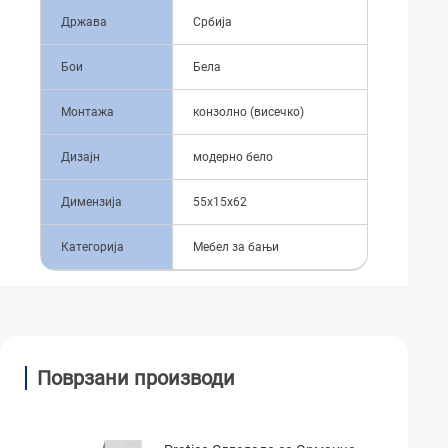
Држава
Србија
Бои
Бела
Монтажа
конзолно (висечко)
Дизајн
модерно бело
Димензија
55x15x62
Категорија
Мебел за бањи
Поврзани производи