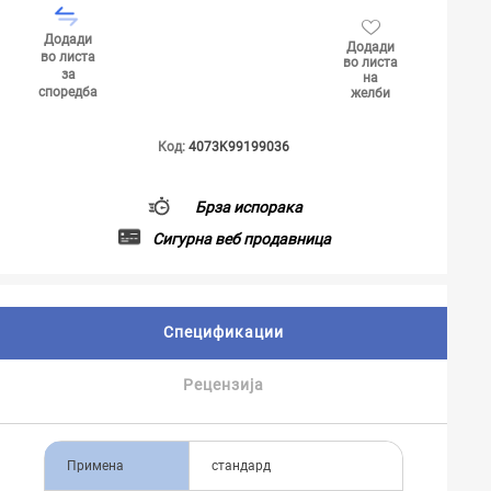
Додади
Додади
во листа
во листа
за
на
споредба
желби
Код:
4073K99199036
Брза испорака
Сигурна веб продавница
Спецификации
Рецензија
Примена
стандард