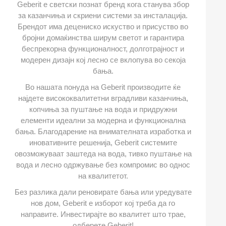
Geberit е светски познат бренд кога станува збор
за казанчиња и скриени системи за инсталација.
Брендот има децениско искуство и присуство во
бројни домаќинства ширум светот и гарантира
беспрекорна функционалност, долготрајност и
модерен дизајн кој лесно се вклопува во секоја
бања.
Во нашата понуда на Geberit производите ќе
најдете висококвалитетни вградливи казанчиња,
копчиња за пуштање на вода и придружни
елементи идеални за модерна и функционална
бања. Благодарение на внимателната изработка и
иновативните решенија, Geberit системите
овозможуваат заштеда на вода, тивко пуштање на
вода и лесно одржување без компромис во однос
на квалитетот.
Без разлика дали реновирате бања или уредувате
нов дом, Geberit е изборот кој треба да го
направите. Инвестирајте во квалитет што трае,
одберете Geberit!