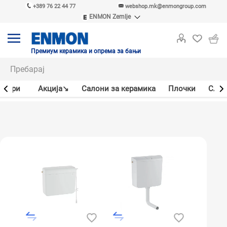
+389 76 22 44 77
webshop.mk@enmongroup.com
ENMON Zemlje
ENMON SRB
ENMON BIH
ENMON HR
Премиум керамика и опрема за бањи
ENMON MKD
јлери
Акцијa↘
Салони за керамика
Плочки
Слав