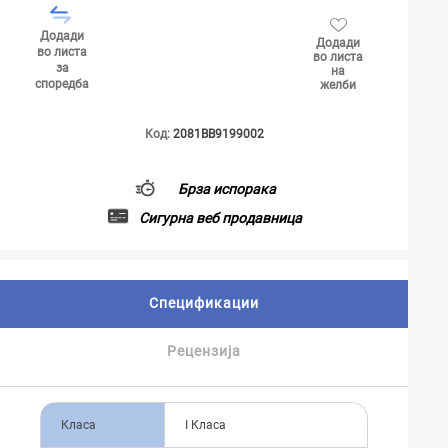
Додади
Додади
во листа
во листа
за
на
споредба
желби
Код:
2081BB9199002
Брза испорака
Сигурна веб продавница
Спецификации
Рецензија
Класа
I Класа