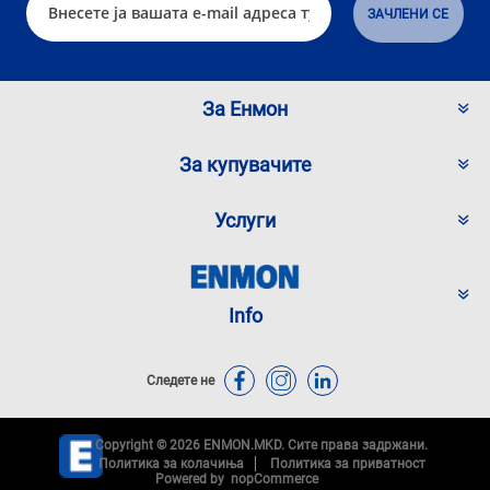
За Енмон
За купувачите
Услуги
Info
Следете не
Copyright © 2026 ENMON.MKD. Сите права задржани.
Политика за колачиња
Политика за приватност
Powered by
nopCommerce