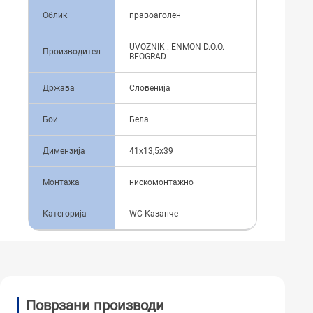
Облик
правоаголен
UVOZNIK : ENMON D.O.O.
Производител
BEOGRAD
Држава
Словенија
Бои
Бела
Димензија
41x13,5x39
Монтажа
нискомонтажно
Категорија
WC Казанче
Поврзани производи