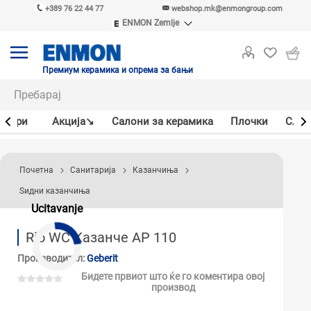
+389 76 22 44 77
webshop.mk@enmongroup.com
ENMON Zemlje
ENMON SRB
ENMON BIH
ENMON HR
Премиум керамика и опрема за бањи
ENMON MKD
јлери
Акцијa↘
Салони за керамика
Плочки
Слав
Почетна
Санитарија
Казанчиња
Ѕидни казанчиња
Ucitavanje
Rio WC Казанче AP 110
Производител:
Geberit
Бидете првиот што ќе го коментира овој
производ