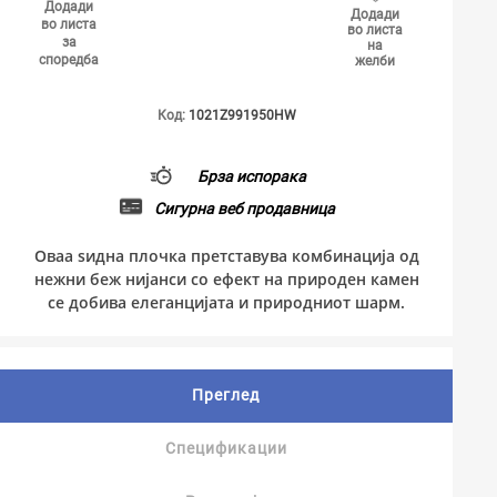
Додади
Додади
во листа
во листа
за
на
споредба
желби
Код:
1021Z991950HW
Брза испорака
Сигурна веб продавница
Оваа ѕидна плочка претставува комбинација од
нежни беж нијанси со ефект на природен камен
се добива елеганцијата и природниот шарм.
Преглед
Спецификации