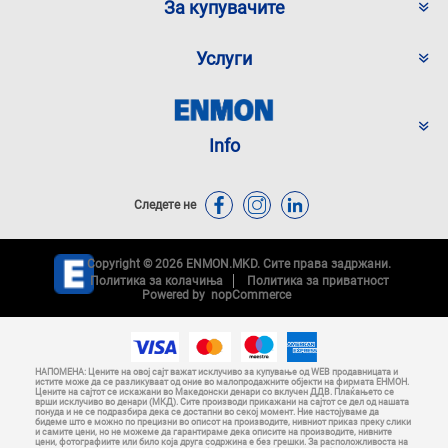
За купувачите
Услуги
Info
Следете не
Copyright © 2026 ENMON.MKD. Сите права задржани.
Политика за колачиња
Политика за приватност
Powered by
nopCommerce
НАПОМЕНА: Цените на овој сајт важат исклучиво за купување од WEB продавницата и
истите може да се разликуваат од оние во малопродажните објекти на фирмата ЕНМОН.
Цените на сајтот се искажани во Македонски денари со вклучен ДДВ. Плаќањето се
врши исклучиво во денари (МКД). Сите производи прикажани на сајтот се дел од нашата
понуда и не се подразбира дека се достапни во секој момент. Ние настојуваме да
бидеме што е можно по прецизни во описот на производите, нивниот приказ преку слики
и самите цени, но не можеме да гарантираме дека описите на производите, нивните
цени, фотографиите или било која друга содржина е без грешки. За расположливоста на