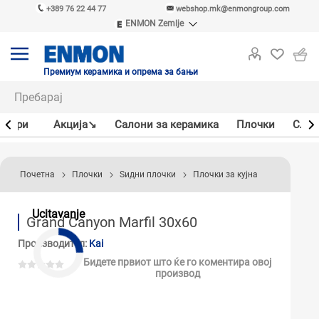
+389 76 22 44 77
webshop.mk@enmongroup.com
ENMON Zemlje
ENMON SRB
ENMON BIH
ENMON HR
Премиум керамика и опрема за бањи
ENMON MKD
јлери
Акцијa↘
Салони за керамика
Плочки
Слав
Почетна
Плочки
Ѕидни плочки
Плочки за кујна
Ucitavanje
Grand Canyon Marfil 30x60
Производител:
Kai
Бидете првиот што ќе го коментира овој
производ