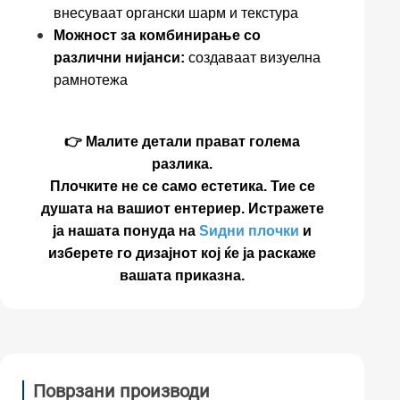
внесуваат органски шарм и текстура
Можност за комбинирање со
различни нијанси:
создаваат визуелна
рамнотежа
👉 Малите детали прават голема
разлика.
Плочките не се само естетика. Тие се
душата на вашиот ентериер. Истражете
ја нашата понуда на
Ѕидни плочки
и
изберете го дизајнот кој ќе ја раскаже
вашата приказна.
Поврзани производи