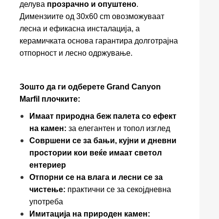
делува
прозрачно и опуштено
.
Димензиите од 30x60 cm овозможуваат
лесна и ефикасна инсталација, а
керамичката основа гарантира долготрајна
отпорност и лесно одржување.
Зошто да ги одберете Grand Canyon
Marfil плочките:
Имаат природна беж палета со ефект
на камен:
за елегантен и топол изглед
Совршени се за бањи, кујни и дневни
простории кои веќе имаат светол
ентериер
Отпорни се на влага и лесни се за
чистење:
практични се за секојдневна
употреба
Имитација на природен камен: