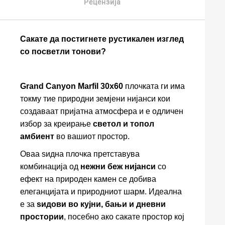
Рецензија
Сакате да постигнете рустикален изглед
со посветли тонови?
Grand Canyon Marfil 30x60
плочката ги има
токму тие природни земјени нијанси кои
создаваат пријатна атмосфера и е одличен
избор за креирање
светол и топол
амбиент
во вашиот простор.
Оваа ѕидна плочка претставува
комбинација од
нежни беж нијанси
со
ефект на природен камен се добива
елеганцијата и природниот шарм. Идеална
е за
ѕидови во кујни, бањи и дневни
простории
, посебно ако сакате простор кој